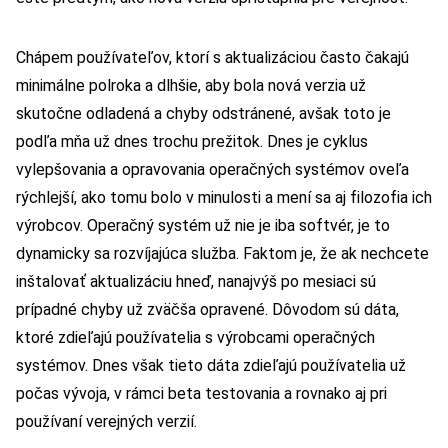
Chápem používateľov, ktorí s aktualizáciou často čakajú
minimálne polroka a dlhšie, aby bola nová verzia už
skutočne odladená a chyby odstránené, avšak toto je
podľa mňa už dnes trochu prežitok. Dnes je cyklus
vylepšovania a opravovania operačných systémov oveľa
rýchlejší, ako tomu bolo v minulosti a mení sa aj filozofia ich
výrobcov. Operačný systém už nie je iba softvér, je to
dynamicky sa rozvíjajúca služba. Faktom je, že ak nechcete
inštalovať aktualizáciu hneď, nanajvýš po mesiaci sú
prípadné chyby už zväčša opravené. Dôvodom sú dáta,
ktoré zdieľajú používatelia s výrobcami operačných
systémov. Dnes však tieto dáta zdieľajú používatelia už
počas vývoja, v rámci beta testovania a rovnako aj pri
používaní verejných verzií.