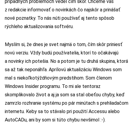
prípadných problémoch vedel čím skôr. Chceme vás
z redakcie informovať o novinkách čo najskôr a prinášať
nové poznatky. To nás núti používať aj tento spôsob
rýchleho aktualizovania softvéru.
Myslím si, že dnes je svet najmä o tom, čím skôr priniesť
novú verziu. Vždy budú používatelia, ktorí to očakávajú
a novinky ich potešia. No a potom je tu druhá skupina, ktorá
sa až tak neponáhľa. Aprílovú aktualizáciu Windows som
mal s niekoľkotýždňovým predstihom. Som členom
Windows Insider programu. To mi ale tentoraz
skomplikovalo život a aj ja som sa stal obeťou chyby, keď
zamrzlo rozhranie systému po pár minútach s prehliadačom
internetu. Keby sa to stávalo pri použití Accessu alebo
AutoCADu, ani by som si túto chybu nevšimol :-).