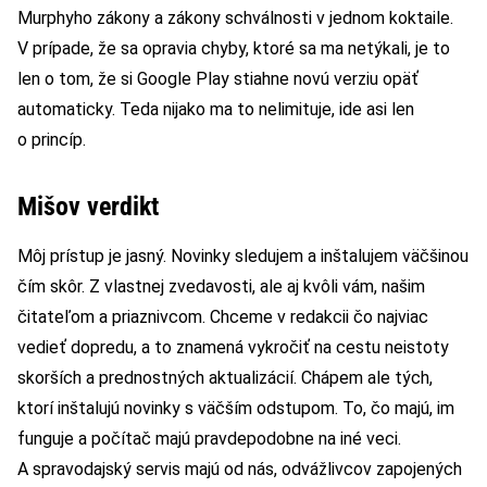
Murphyho zákony a zákony schválnosti v jednom koktaile.
V prípade, že sa opravia chyby, ktoré sa ma netýkali, je to
len o tom, že si Google Play stiahne novú verziu opäť
automaticky. Teda nijako ma to nelimituje, ide asi len
o princíp.
Mišov verdikt
Môj prístup je jasný. Novinky sledujem a inštalujem väčšinou
čím skôr. Z vlastnej zvedavosti, ale aj kvôli vám, našim
čitateľom a priaznivcom. Chceme v redakcii čo najviac
vedieť dopredu, a to znamená vykročiť na cestu neistoty
skorších a prednostných aktualizácií. Chápem ale tých,
ktorí inštalujú novinky s väčším odstupom. To, čo majú, im
funguje a počítač majú pravdepodobne na iné veci.
A spravodajský servis majú od nás, odvážlivcov zapojených