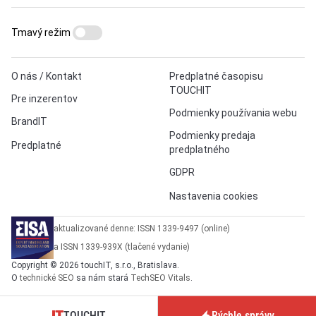
Tmavý režim
O nás / Kontakt
Predplatné časopisu
TOUCHIT
Pre inzerentov
Podmienky používania webu
BrandIT
Podmienky predaja
Predplatné
predplatného
GDPR
Nastavenia cookies
aktualizované denne: ISSN 1339-9497 (online)
a ISSN 1339-939X (tlačené vydanie)
Copyright © 2026 touchIT, s.r.o., Bratislava.
O
technické SEO
sa nám stará
TechSEO Vitals
.
TOUCHIT
Rýchle správy