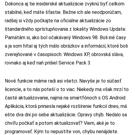
Dokonca aj tie insiderské aktualizácie zvyknú byť celkom
stabilné, keď máte šťastie. Bežne ich ale neodporúčam,
radšej si vždy počkajte na oficiálne aktualizácie zo
štandardného sprístupňovania z lokality Windows Update.
Pamätám si, ako bol očakávaný Windows 98. Boli iné časy
a ja som hltal aj tých málo obrázkov a informácií, ktoré boli
zverejňované v časopisoch. Windows XP, obrovská sláva,
rovnako aj keď naň prišiel Service Pack 3.
Nové funkcie máme radi asi všetci. Navyše je to súčasť
licencie, a to nás poteší o to viac. Niekedy ma však mrzí to
časté aktualizovanie, najmä na smartfónoch s OS Android.
Aplikácia, ktorá priniesla nejaké rozšírenie funkcií dnes, má
ešte dva dni po sebe aktualizácie. Opravy chýb. Nedalo sa
chvíľu počkať a potom aktualizovať? Viem, aké je to
programovať. Kým to nepustíte von, chybu nenájdete.