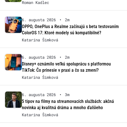
Roman Kadlec
6. augusta 2026
•
2m
OPPO, OnePlus a Realme začínajú s beta testovaním
ColorOS 17: Ktoré modely sú kompatibilné?
Katarína Šimková
6. augusta 2026
•
2m
Disney+ oznámilo veľkú spoluprácu s platformou
TikTok: Čo prinesie v praxi a čo sa zmení?
Katarína Šimková
6. augusta 2026
•
3m
5 tipov na filmy na streamovacích službách: akčná
novinka aj kvalitná dráma a mnoho ďalšieho
Katarína Šimková