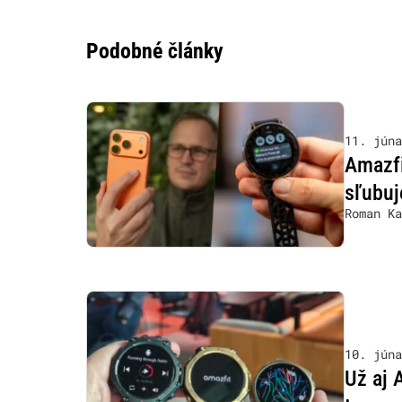
Podobné články
11. júna
Amazfi
sľubuj
Roman Ka
10. júna
Už aj 