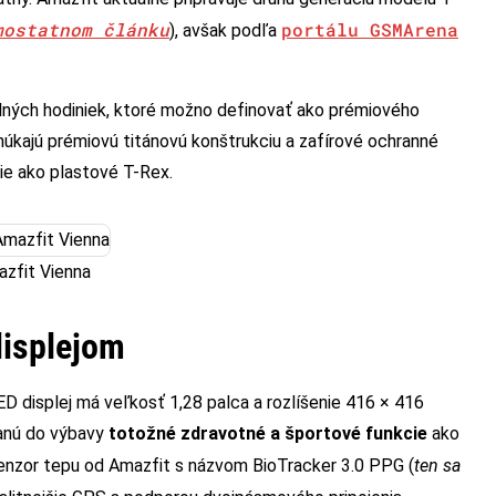
mostatnom článku
portálu GSMArena
), avšak podľa
lných hodiniek, ktoré možno definovať ako prémiového
úkajú prémiovú titánovú konštrukciu a zafírové ochranné
ie ako plastové T-Rex.
zfit Vienna
isplejom
D displej má veľkosť 1,28 palca a rozlíšenie 416 × 416
tanú do výbavy
totožné zdravotné a športové funkcie
ako
senzor tepu od Amazfit s názvom BioTracker 3.0 PPG (
ten sa