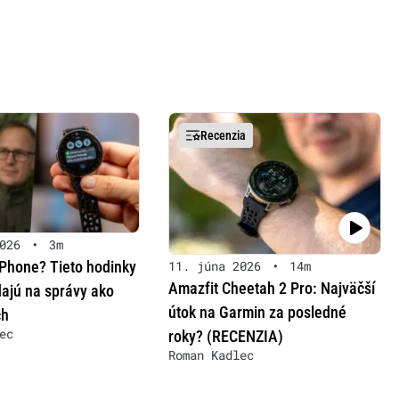
Recenzia
026
•
3m
iPhone? Tieto hodinky
11. júna 2026
•
14m
Amazfit Cheetah 2 Pro: Najväčší
ajú na správy ako
útok na Garmin za posledné
ch
ec
roky? (RECENZIA)
Roman Kadlec