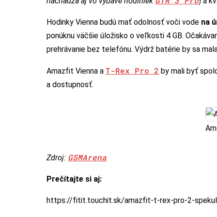
GTR 3 Pro
nachádza aj vo výbave hodiniek
) a k
Hodinky Vienna budú mať odolnosť voči vode
na ú
ponúknu väčšie úložisko o veľkosti 4 GB. Očakávam
prehrávanie bez telefónu. Výdrž batérie by sa mala
T-Rex Pro 2
Amazfit Vienna a
by mali byť spol
a dostupnosť.
Ama
GSMArena
Zdroj:
Prečítajte si aj:
https://fitit.touchit.sk/amazfit-t-rex-pro-2-spek