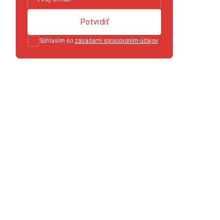
Potvrdiť
Súhlasím so
zásadami spracovaním údajov
.