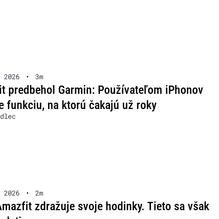
 2026
•
3m
t predbehol Garmin: Používateľom iPhonov
e funkciu, na ktorú čakajú už roky
dlec
 2026
•
2m
Amazfit zdražuje svoje hodinky. Tieto sa však