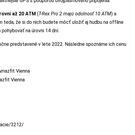
valitnejšie GPS s podporou dvojpásmového pripojenia.
rovni až 20 ATM
(
T-Rex Pro 2 majú odolnosť 10 ATM
) a
 teda, že si do nich budete môcť uložiť aj hudbu na offline
 pohybovať na úrovni 14 dní.
očne predstavené v lete 2022. Následne spoznáme ich cenu
zfit Vienna
ulacie/3212/