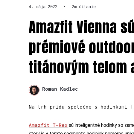
4. mája 2022
•
2m čítanie
Amazfit Vienna s
prémiové outdoo
titánovým telom 
Roman Kadlec
Na trh prídu spoločne s hodinkami T
Amazfit T-Rex
sú inteligentné hodinky so zam
ktorý je v tomto segmente hodiniek pomerne uniká