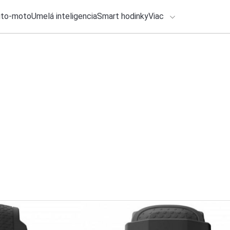
uto-moto
Umelá inteligencia
Smart hodinky
Viac
HLO BY VÁS ZAUJÍMAŤ
lačové správy
ADÁVANIA
2. augusta 2026
•
2m
Netflix pripravuje 
Zadajte frázu pre vyhľadanie
Michal Reiter