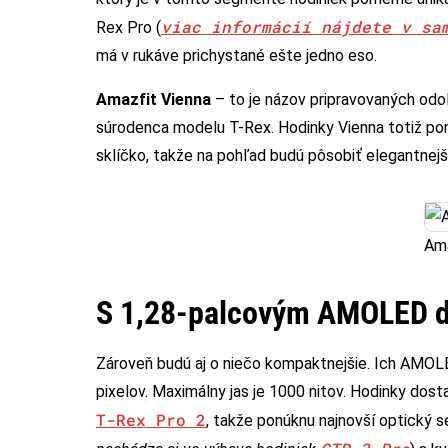
viac informácií nájdete v sa
Rex Pro (
má v rukáve prichystané ešte jedno eso.
Amazfit Vienna
– to je názov pripravovaných odo
súrodenca modelu T-Rex. Hodinky Vienna totiž pon
sklíčko, takže na pohľad budú pôsobiť elegantnejš
Ama
S 1,28-palcovým AMOLED d
Zároveň budú aj o niečo kompaktnejšie. Ich AMOLE
pixelov. Maximálny jas je 1000 nitov. Hodinky dos
T-Rex Pro 2
, takže ponúknu najnovší optický 