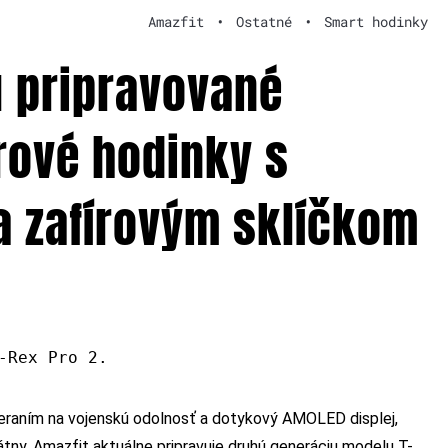
Amazfit
•
Ostatné
•
Smart hodinky
ú pripravované
rové hodinky s
a zafírovým sklíčkom
-Rex Pro 2.
eraním na vojenskú odolnosť a dotykový AMOLED displej,
tny. Amazfit aktuálne pripravuje druhú generáciu modelu T-