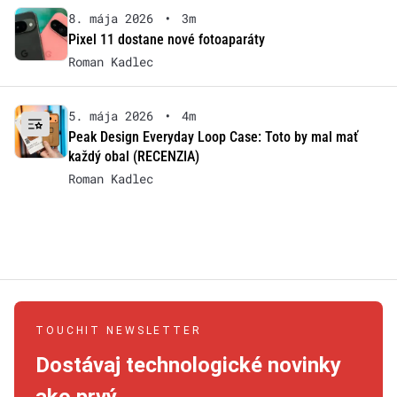
8. mája 2026
•
3m
Pixel 11 dostane nové fotoaparáty
Roman Kadlec
5. mája 2026
•
4m
Peak Design Everyday Loop Case: Toto by mal mať
každý obal (RECENZIA)
Roman Kadlec
TOUCHIT NEWSLETTER
Dostávaj technologické novinky
ako prvý.