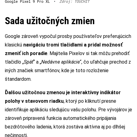
Google Pixel 9 Pro XL
•
Zdroj: TOUCHIT
Sada užitočných zmien
Google zároveň vypočul prosby používateľov preferujúcich
klasickú
navigáciu tromi tlačidlami a pridal možnosť
zmeniť ich poradie
. Majitelia Pixelov si tak môžu prehodiť
tlačidlo „
Späť
“ a „
Nedávne aplikácie
“, čo uľahčuje prechod z
iných značiek smartfónov, kde je toto rozloženie
štandardom.
Ďalšou užitočnou zmenou je interaktívny indikátor
polohy v stavovom riadku
, ktorý po kliknutí presne
identifikuje aplikáciu sledujúcu vašu polohu. Pre vývojárov je
zároveň pripravená funkcia automatického pripájania
bezdrôtového ladenia, ktorá zostáva aktívna aj po dlhšej
nečinnosti.