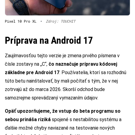
Pixel 10 Pro XL
•
Zdroj: TOUCHIT
Príprava na Android 17
Zaujímavosťou tejto verzie je zmena prvého písmena v
čísle zostavy na „C“,
čo naznačuje prípravu kódovej
základne pre Android 17
. Používatelia, ktorí sa rozhodnú
túto betu nainštalovať, by mali počítať s tým, že v nej
zotrvajú až do marca 2026. Skorší odchod bude
samozrejme sprevádzaný vymazaním údajov.
Opäť upozorňujeme, že vstup do beta programu so
sebou prináša riziká
spojené s nestabilitou systému a
ďalšie možné chyby naviazané na testovanie nových