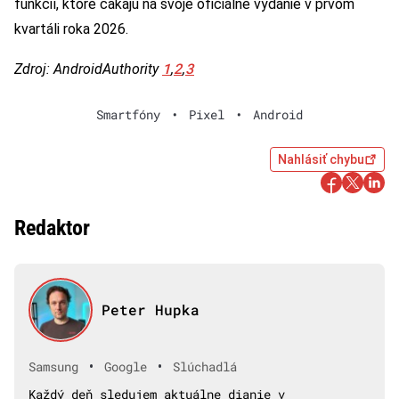
funkcií, ktoré čakajú na svoje oficiálne vydanie v prvom
kvartáli roka 2026.
1
2
3
Zdroj: AndroidAuthority
,
,
Smartfóny
•
Pixel
•
Android
Nahlásiť chybu
Redaktor
Peter Hupka
•
•
Samsung
Google
Slúchadlá
Každý deň sledujem aktuálne dianie v