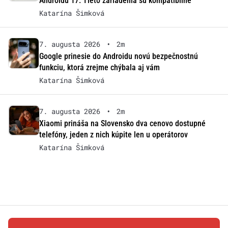
Androidu 17: Tieto zariadenia sú kompatibilné
Katarína Šimková
7. augusta 2026
•
2m
Google prinesie do Androidu novú bezpečnostnú
funkciu, ktorá zrejme chýbala aj vám
Katarína Šimková
7. augusta 2026
•
2m
Xiaomi prináša na Slovensko dva cenovo dostupné
telefóny, jeden z nich kúpite len u operátorov
Katarína Šimková