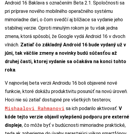
Android 16 Baklava s označením Beta 2.1. Spoločnosti sa
pri príprave nového mobilného operačného systému
mimoriadne darí, o čom svedčí aj blížiace sa vydanie jeho
stabilnej verzie. Oproti minulým rokom je tu však jedna
zmena, ktorá spôsobí, že Google vydá Android 16 v dvoch
vlnách.
Zatiaľ čo základný Android 16 bude vydaný už v
júni, tak väčšie zmeny a novinky budú súčasťou až
druhej časti, ktorej vydanie sa očakáva na konci tohto
roka
.
V najnovšej beta verzii Androidu 16 boli objavené nové
funkcie, ktoré dokážu produktivitu posunúť na novú úroveň.
Hoci nie sú zatiaľ dostupné pre všetkých testerov,
Mishaalovi Rahmanovi
sa ich podarilo aktivovať.
V
kóde tejto verzie objavil vylepšenú podporu pre externé
displeje
, čo môže byť v budúcnosti mimoriadne praktické,
teda ak zoberieme do úvahy narastajúci výkon smartfónov