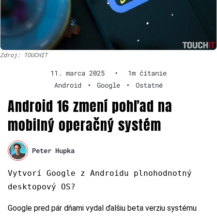
Zdroj: TOUCHIT
11. marca 2025
•
1m čítanie
Android
•
Google
•
Ostatné
Android 16 zmení pohľad na
mobilný operačný systém
Peter Hupka
Vytvorí Google z Androidu plnohodnotný
desktopový OS?
Google pred pár dňami vydal ďalšiu beta verziu systému