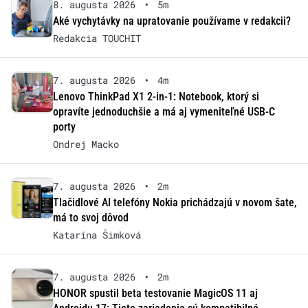
8. augusta 2026
•
5m
Aké vychytávky na upratovanie používame v redakcii?
Redakcia TOUCHIT
7. augusta 2026
•
4m
Lenovo ThinkPad X1 2-in-1: Notebook, ktorý si
opravíte jednoduchšie a má aj vymeniteľné USB-C
porty
Ondrej Macko
7. augusta 2026
•
2m
Tlačidlové AI telefóny Nokia prichádzajú v novom šate,
má to svoj dôvod
Katarína Šimková
7. augusta 2026
•
2m
HONOR spustil beta testovanie MagicOS 11 aj