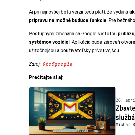
Aj pri najnovšej beta verzii teda platí, že vydaná
ak
prípravu na možné budúce funkcie
. Pre bežného
Postupnými zmenami sa Google s istotou
približ
systémov vozidiel
. Aplikácia bude zároveň otvore
užitočnejšou a používateľsky prívetivejšou.
9to5google
Zdroj:
Prečítajte si aj
:
28. aprí
Zbavte
služb
Michal R