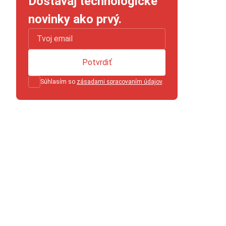
Dostávaj technologické
novinky ako prvý.
Potvrdiť
Súhlasím so
zásadami spracovaním údajov
.