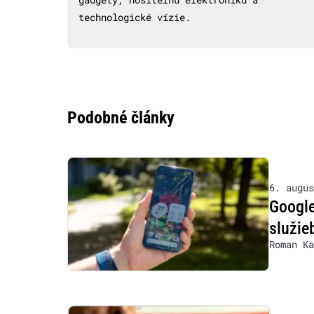
technologické vízie.
Podobné články
6. augus
Google
služie
Roman Ka