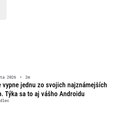
ta 2026
•
2m
 vypne jednu zo svojich najznámejších
b. Týka sa to aj vášho Androidu
dlec