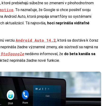
 ktoré prebiehajú súbežne so zmenami v plnohodnotnom
motive
. To naznačuje, že Google si chce posilniť svoju
ma Android Auto, ktorá prepája smartfóny so systémami
h aktualizácií. Tá najnovšia,
hoci neprináša viditeľné
Android Auto 14.2
lnú verziu
, ktorá sa dostáva k čoraz
 neprináša žiadne významné zmeny, ale sústredí sa najmä na
9to5google
l
nedávno informoval, že
do beta kanála sa
taktiež neprináša žiadne nové funkcie.