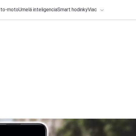
uto-moto
Umelá inteligencia
Smart hodinky
Viac
HLO BY VÁS ZAUJÍMAŤ
lačové správy
24. júla 2026
•
2m
ADÁVANIA
Vedie film Backroom
Michal Reiter
Zadajte frázu pre vyhľadanie