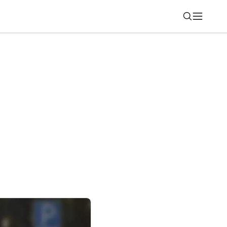
Nájsť
s, Toy Story 5 asi nezaujal (rebríček 29)