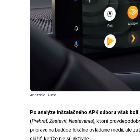
Android Auto
Po analýze inštalačného APK súboru však boli 
(
Prehrať, Zastaviť, Nastavenia
), ktoré pravdepodobn
prípravu na budúce lokálne ovládanie médií, ale zat
slúžiť, keďže nie sú aktívne.