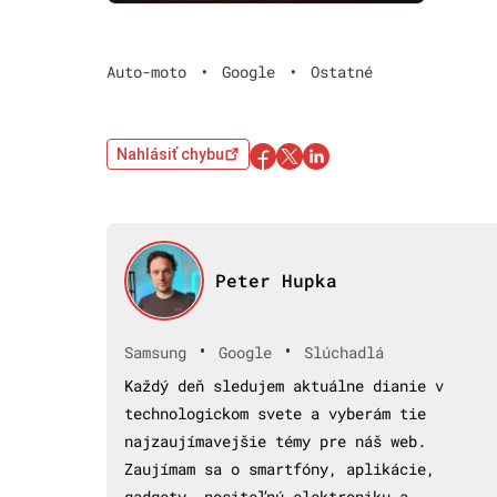
Auto-moto
•
Google
•
Ostatné
Nahlásiť chybu
Peter Hupka
•
•
Samsung
Google
Slúchadlá
Každý deň sledujem aktuálne dianie v
technologickom svete a vyberám tie
najzaujímavejšie témy pre náš web.
Zaujímam sa o smartfóny, aplikácie,
gadgety, nositeľnú elektroniku a