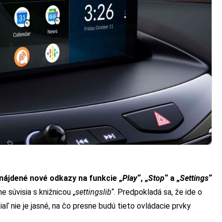
nájdené nové odkazy na funkcie „
Play
“, „
Stop
“ a „
Settings
“
e súvisia s knižnicou „
settingslib
“. Predpokladá sa, že ide o
iaľ nie je jasné, na čo presne budú tieto ovládacie prvky