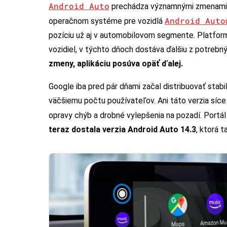
Android Auto
prechádza významnými zmenami,
Android Auto
operačnom systéme pre vozidlá
pozíciu už aj v automobilovom segmente. Platfor
vozidiel, v týchto dňoch dostáva ďalšiu z potrebnýc
zmeny, aplikáciu posúva opäť ďalej.
Google iba pred pár dňami začal distribuovať stabi
väčšiemu počtu používateľov. Ani táto verzia síce
opravy chýb a drobné vylepšenia na pozadí. Portá
teraz dostala verzia Android Auto 14.3
, ktorá 