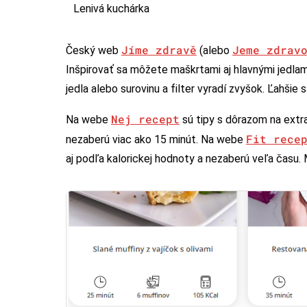
Lenivá kuchárka
Jíme zdravě
Jeme zdrav
Český web
(alebo
Inšpirovať sa môžete maškrtami aj hlavnými jedlam
jedla alebo surovinu a filter vyradí zvyšok. Ľahšie sa
Nej recept
Na webe
sú tipy s dôrazom na extra
Fit rece
nezaberú viac ako 15 minút. Na webe
aj podľa kalorickej hodnoty a nezaberú veľa času. 