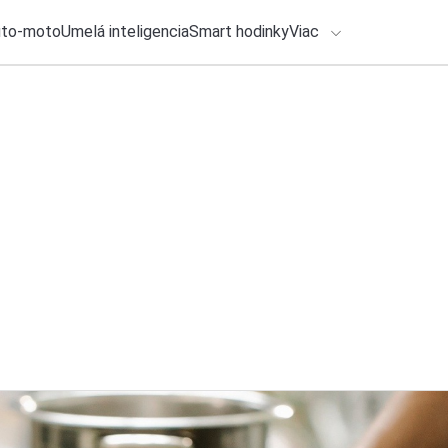
uto-moto
Umelá inteligencia
Smart hodinky
Viac
HLO BY VÁS ZAUJÍMAŤ
lačové správy
6. augusta 2026
•
3m
Nové hodinky od Hu
ADÁVANIA
cyklistiku. Prináša
Zadajte frázu pre vyhľadanie
Roman Kadlec