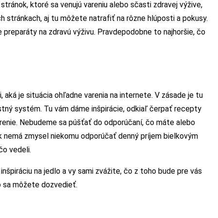
tránok, ktoré sa venujú vareniu alebo sčasti zdravej výžive,
ých stránkach, aj tu môžete natrafiť na rôzne hlúposti a pokusy.
e preparáty na zdravú výživu. Pravdepodobne to najhoršie, čo
, aká je situácia ohľadne varenia na internete. V zásade je tu
stný systém. Tu vám dáme inšpirácie, odkiaľ čerpať recepty
arenie. Nebudeme sa púšťať do odporúčaní, čo máte alebo
tak nemá zmysel niekomu odporúčať denný príjem bielkovým
o vedeli.
inšpiráciu na jedlo a vy sami zvážite, čo z toho bude pre vás
čo sa môžete dozvedieť.