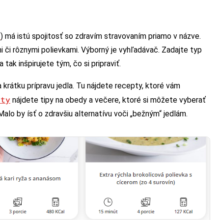
o
) má istú spojitosť so zdravím stravovaním priamo v názve.
i či rôznymi polievkami. Výborný je vyhľadávač. Zadajte typ
 tak inšpirujete tým, čo si pripraviť.
 krátku prípravu jedla. Tu nájdete recepty, ktoré vám
pty
nájdete tipy na obedy a večere, ktoré si môžete vyberať
Malo by ísť o zdravšiu alternatívu voči „bežným“ jedlám.