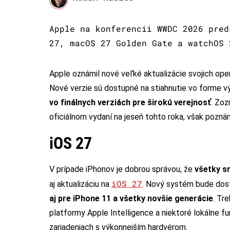
Apple na konferencii WWDC 2026 pred
27, macOS 27 Golden Gate a watchOS 
Apple oznámil nové veľké aktualizácie svojich op
Nové verzie sú dostupné na stiahnutie vo forme v
vo finálnych verziách pre širokú verejnosť
. Zoz
oficiálnom vydaní na jeseň tohto roka, však pozná
iOS 27
V prípade iPhonov je dobrou správou, že
všetky s
iOS 27
aj aktualizáciu na
. Nový systém bude do
aj pre iPhone 11 a všetky novšie generácie
. Tr
platformy Apple Intelligence a niektoré lokálne fu
zariadeniach s výkonnejším hardvérom.