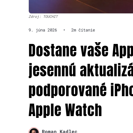
Zdroj: TOUCHIT
9. júna 2026
•
2m čítanie
Dostane vaše App
jesennú aktualiz
podporované iPho
Apple Watch
Roman Kadlec