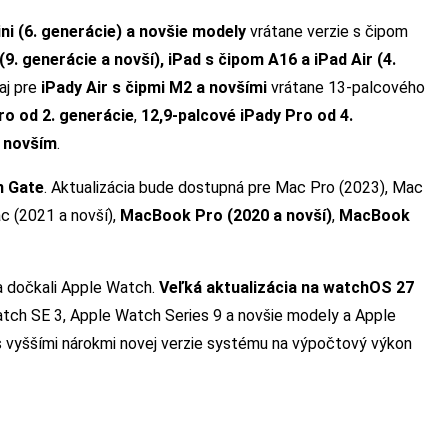
ni (6. generácie) a novšie modely
vrátane verzie s čipom
(9. generácie a novší), iPad s čipom A16 a iPad Air (4.
aj pre
iPady Air s čipmi M2 a novšími
vrátane 13-palcového
ro od 2. generácie
,
12,9-palcové iPady Pro od 4.
o novším
.
n Gate
. Aktualizácia bude dostupná pre Mac Pro (2023), Mac
ac (2021 a novší),
MacBook Pro (2020 a novší)
,
MacBook
a dočkali Apple Watch.
Veľká aktualizácia na watchOS 27
ch SE 3, Apple Watch Series 9 a novšie modely a Apple
 s vyššími nárokmi novej verzie systému na výpočtový výkon