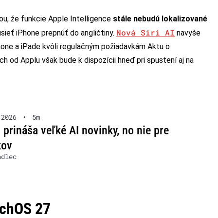
ou, že funkcie Apple Intelligence
stále nebudú lokalizované
Nová Siri AI
sieť iPhone prepnúť do angličtiny.
navyše
Phone a iPade kvôli regulačným požiadavkám Aktu o
h od Applu však bude k dispozícii hneď pri spustení aj na
 2026
•
5m
 prináša veľké AI novinky, no nie pre
kov
adlec
tchOS 27