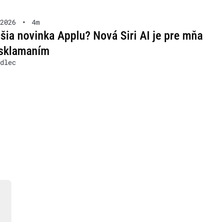
2026
•
4m
šia novinka Applu? Nová Siri AI je pre mňa
 sklamaním
dlec