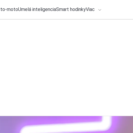
uto-moto
Umelá inteligencia
Smart hodinky
Viac
HLO BY VÁS ZAUJÍMAŤ
lačové správy
7. augusta 2026
•
2m
HONOR spustil beta
ADÁVANIA
Tieto zariadenia s
Zadajte frázu pre vyhľadanie
Katarína Šimková