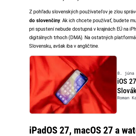
Z pohľadu slovenských používateľov je zlou správ
do slovenčiny
. Ak ich chcete používať, budete mu
pri spustení nebude dostupná v krajinách EÚ na i
digitálnych trhoch (DMA). Na ostatných platformác
Slovensku, avšak iba v angličtine.
8. júna
iOS 27
Slová
Roman K
iPadOS 27, macOS 27 a wa