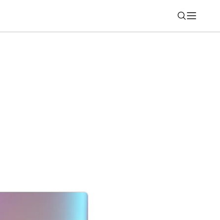
Nájsť
 testovanie MagicOS 11 aj Androidu 17:
ú kompatibilné