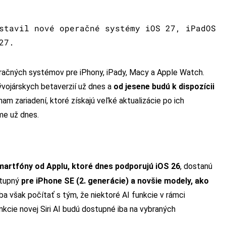
stavil nové operačné systémy iOS 27, iPadOS
27.
eračných systémov pre iPhony, iPady, Macy a Apple Watch.
ývojárskych betaverzií už dnes a
od jesene budú k dispozícii
nam zariadení, ktoré získajú veľké aktualizácie po ich
me už dnes.
martfóny od Applu, ktoré dnes podporujú iOS 26
, dostanú
stupný
pre iPhone SE (2. generácie) a novšie modely, ako
eba však počítať s tým, že niektoré AI funkcie v rámci
nkcie novej Siri AI budú dostupné iba na vybraných