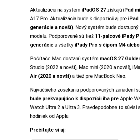
Aktualizáciu na systém
iPadOS 27
získajú
iPad mi
A17 Pro. Aktualizácia bude k dispozícii aj pre
iPad 
generácie a novší)
. Nový systém bude dostupný 
modelu. Podporované sú tiež
11-palcové iPady P
generácie
a všetky
iPady Pro s čipom M4 aleb
Počítače Mac dostanú systém
macOS 27 Golde
Studio (2022 a novší), Mac mini (2020 a novší), iM
Air (2020 a novší)
a tiež pre MacBook Neo.
Najväčšieho zosekania podporovaných zariadení s
bude prekvapujúco k dispozícii iba pre
Apple Wat
Watch Ultra 2 a Ultra 3. Pravdepodobne to súvisí
hodiniek od Applu.
Prečítajte si aj: