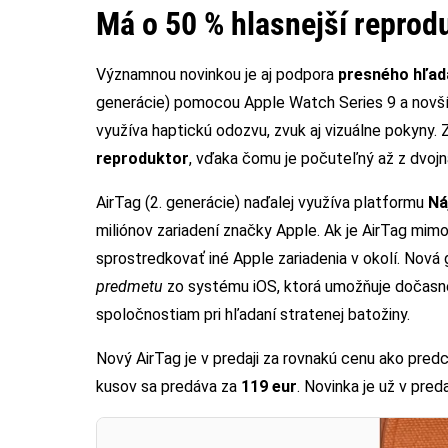
Má o 50 % hlasnejší reprod
Významnou novinkou je aj podpora
presného hľada
generácie) pomocou Apple Watch Series 9 a novší
využíva haptickú odozvu, zvuk aj vizuálne pokyny. Z
reproduktor
, vďaka čomu je počuteľný až z dvojn
AirTag (2. generácie) naďalej využíva platformu
Ná
miliónov zariadení značky Apple. Ak je AirTag mim
sprostredkovať iné Apple zariadenia v okolí. Nová
predmetu
zo systému iOS, ktorá umožňuje dočasne
spoločnostiam pri hľadaní stratenej batožiny.
Nový AirTag je v predaji za rovnakú cenu ako pred
kusov sa predáva za
119 eur
. Novinka je už v predaj