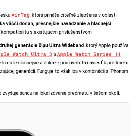
AirTag
ívesku
, ktorá prináša citeľné zlepšenia v oblasti
úka
väčší dosah, presnejšie navádzanie a hlasnejší
 kompatibilitu s existujúcim príslušenstvom.
druhej generácie čipu Ultra Wideband
, ktorý Apple používa
pple Watch Ultra 3
Apple Watch Series 11
a
.
tu ešte účinnejšie a dokáže používateľa naviesť k predmetu
ajúcej generácii. Funguje to však iba v kombinácii s iPhonom
čo zvyšuje šancu na lokalizovanie predmetu v širšom okolí.