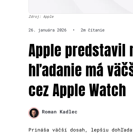
Zdroj: Apple
26. januára 2026
•
2m čítanie
Apple predstavil 
hľadanie má väčš
cez Apple Watch
Roman Kadlec
Prináša väčší dosah, lepšiu dohľada