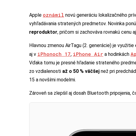
oznámil
Apple
novú generáciu lokalizačného pr
vyhľadávania stratených predmetov. Novinka pon
reproduktor
, pričom si zachováva rovnakú cenu aj
Hlavnou zmenou AirTagu (2. generácie) je využitie
iPhonoch 17
iPhone Air
A
aj v
,
a hodinkách
Vďaka tomu je presné hľadanie strateného predme
zo vzdialenosti
až o 50 % väčšej
než pri predchádz
15 a novšími modelmi.
Zároveň sa zlepšil aj dosah Bluetooth pripojenia, 