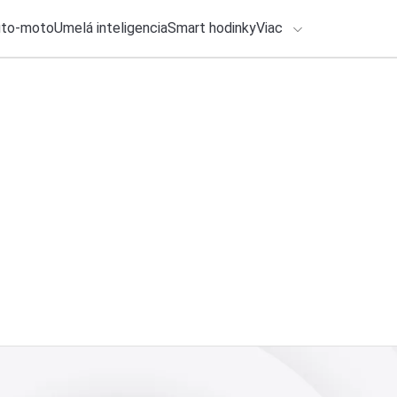
uto-moto
Umelá inteligencia
Smart hodinky
Viac
HLO BY VÁS ZAUJÍMAŤ
lačové správy
4. augusta 2026
•
2m
ADÁVANIA
Ako vyzerá spamová
Michal Reiter
Zadajte frázu pre vyhľadanie