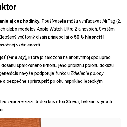
uktor
nia aj cez hodinky
. Používatelia môžu vyhľadávať AirTag (2.
ch alebo modelov Apple Watch Ultra 2 a novších. Systém
lepšený vnútorný dizajn priniesol aj
o 50 % hlasnejší
ásobnej vzdialenosti.
jsť (
Find My
)
, ktorá je založená na anonymnej spolupráci
o dosahu spárovaného iPhonu, jeho približnú polohu dokážu
 generácia navyše podporuje funkciu
Zdieľanie polohy
 a bezpečne sprístupniť polohu napríklad leteckým
chádzajúca verzia. Jeden kus stojí
35 eur
, balenie štyroch
i.