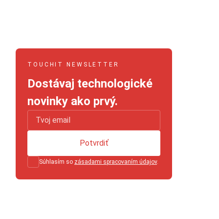
TOUCHIT NEWSLETTER
Dostávaj technologické
novinky ako prvý.
Potvrdiť
Súhlasím so
zásadami spracovaním údajov
.