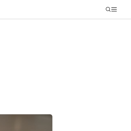
Nájsť
é bezpečnostné opatrenie: Novinku už
nsku