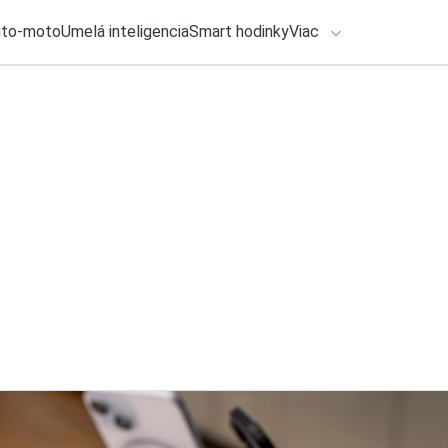
uto-moto
Umelá inteligencia
Smart hodinky
Viac
HLO BY VÁS ZAUJÍMAŤ
Spolupráca
lačové správy
24. júla 2026
•
4m
ADÁVANIA
Tesco zavádza nov
testuje aj na Slove
Zadajte frázu pre vyhľadanie
Katarína Šimková