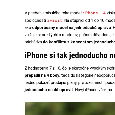
iPhone 14
V priebehu minulého roka model
získ
iFixit
spoločnosti
. Na stupnici od 1 do 10 model
ako
odporúčaný model na jednoduchú opravu
. 
znižuje skóre týchto modelov, pričom dôvodom je 
prichádza
do konfliktu s konceptom jednoduche
iPhone si tak jednoducho n
Z hodnotenia 7 z 10, čo je skutočne vysokým skór
prepadli na 4 body
, teda do kategórie neodporúč
riadne pokaziť predajné plány, pretože mnohí pou
jednoducho sa dá opraviť
. Nový iPhone však med