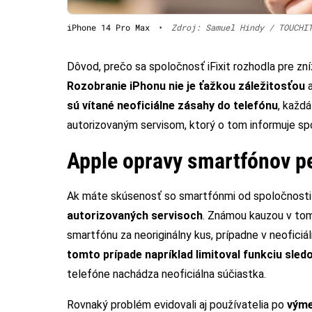
iPhone 14 Pro Max
•
Zdroj: Samuel Hindy / TOUCHI
Dôvod, prečo sa spoločnosť iFixit rozhodla pre zní
Rozobranie iPhonu nie je ťažkou záležitosťou
a
sú vítané
neoficiálne zásahy do telefónu
, každ
autorizovaným servisom, ktorý o tom informuje s
Apple opravy smartfónov p
Ak máte skúsenosť so smartfónmi od spoločnosti A
autorizovaných servisoch
. Známou kauzou v tom
smartfónu za neoriginálny kus, prípadne v neoficiá
tomto prípade napríklad limitoval funkciu sled
telefóne nachádza neoficiálna súčiastka.
Rovnaký problém evidovali aj používatelia po
výme