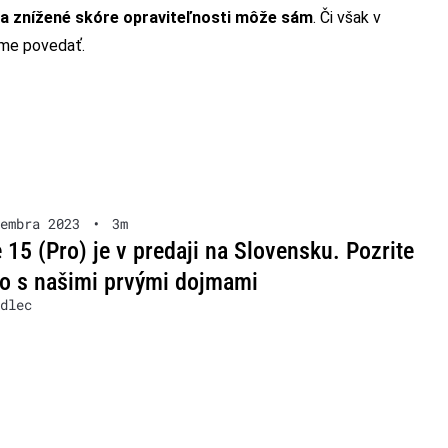
za znížené skóre opraviteľnosti môže sám
. Či však v
eme povedať.
embra 2023
•
3m
 15 (Pro) je v predaji na Slovensku. Pozrite
eo s našimi prvými dojmami
dlec