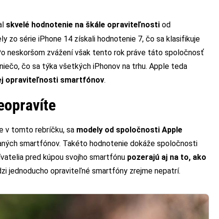
al
skvelé hodnotenie na škále opraviteľnosti
od
y zo série iPhone 14 získali hodnotenie 7, čo sa klasifikuje
Po neskoršom zvážení však tento rok práve táto spoločnosť
niečo, čo sa týka všetkých iPhonov na trhu. Apple teda
j opraviteľnosti smartfónov
.
eopravíte
e v tomto rebríčku, sa
modely od spoločnosti Apple
aných smartfónov. Takéto hodnotenie dokáže spoločnosti
žívatelia pred kúpou svojho smartfónu
pozerajú aj na to, ako
zi jednoducho opraviteľné smartfóny zrejme nepatrí.