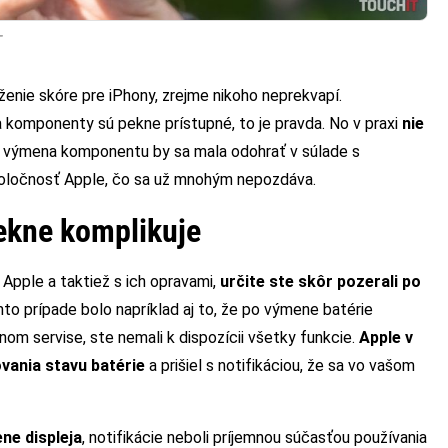
T
ženie skóre pre iPhony, zrejme nikoho neprekvapí.
 komponenty sú pekne prístupné, to je pravda. No v praxi
nie
á výmena komponentu by sa mala odohrať v súlade s
poločnosť Apple, čo sa už mnohým nepozdáva.
ekne komplikuje
pple a taktiež s ich opravami,
určite ste skôr pozerali po
to prípade bolo napríklad aj to, že po výmene batérie
lnom servise, ste nemali k dispozícii všetky funkcie.
Apple v
ovania stavu batérie
a prišiel s notifikáciou, že sa vo vašom
ne displeja
, notifikácie neboli príjemnou súčasťou používania