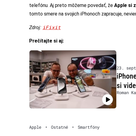
telefónu. Aj preto môžeme povedať, že
Apple si 
tomto smere na svojich iPhonoch zapracuje, nevi
iFixit
Zdroj:
Prečítajte si aj:
23. sept
iPhone
si vid
Roman Ka
Apple
•
Ostatné
•
Smartfóny