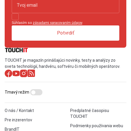
Súhlasím so
zásadami spracovaním údajov
.
Potvrdiť
TOUCHIT je magazín prinášajúci novinky, testy a analýzy zo
sveta technológií, hardvéru, softvéru či mobilných operátorov.
Tmavý režim
O nás / Kontakt
Predplatné časopisu
TOUCHIT
Pre inzerentov
Podmienky používania webu
BrandIT