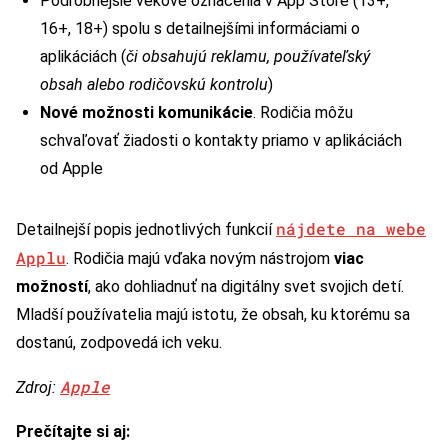
Podrobnejšie vekové označenia v App Store (13+,
16+, 18+) spolu s detailnejšími informáciami o
aplikáciách (
či obsahujú reklamu, používateľský
obsah alebo rodičovskú kontrolu
)
Nové možnosti komunikácie
. Rodičia môžu
schvaľovať žiadosti o kontakty priamo v aplikáciách
od Apple
nájdete na webe
Detailnejší popis jednotlivých funkcií
Applu
. Rodičia majú vďaka novým nástrojom
viac
možností
, ako dohliadnuť na digitálny svet svojich detí.
Mladší používatelia majú istotu, že obsah, ku ktorému sa
dostanú, zodpovedá ich veku.
Apple
Zdroj:
Prečítajte si aj: