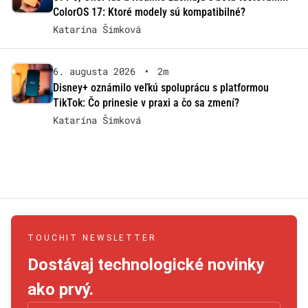
ColorOS 17: Ktoré modely sú kompatibilné?
Katarína Šimková
6. augusta 2026
•
2m
Disney+ oznámilo veľkú spoluprácu s platformou
TikTok: Čo prinesie v praxi a čo sa zmení?
Katarína Šimková
TOUCHIT NEWSLETTER
Dostávaj technologické novinky
ako prvý.