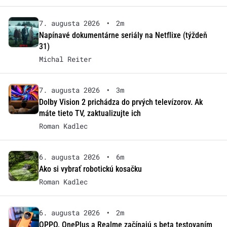
7. augusta 2026
•
2m
Napínavé dokumentárne seriály na Netflixe (týždeň
31)
Michal Reiter
7. augusta 2026
•
3m
Dolby Vision 2 prichádza do prvých televízorov. Ak
máte tieto TV, zaktualizujte ich
Roman Kadlec
6. augusta 2026
•
6m
Ako si vybrať robotickú kosačku
Roman Kadlec
6. augusta 2026
•
2m
OPPO, OnePlus a Realme začínajú s beta testovaním