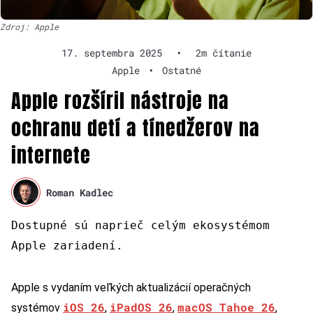
Zdroj: Apple
17. septembra 2025
•
2m čítanie
Apple
•
Ostatné
Apple rozšíril nástroje na
ochranu detí a tínedžerov na
internete
Roman Kadlec
Dostupné sú naprieč celým ekosystémom
Apple zariadení.
Apple s vydaním veľkých aktualizácií operačných
iOS 26
iPadOS 26
macOS Tahoe 26
systémov
,
,
,