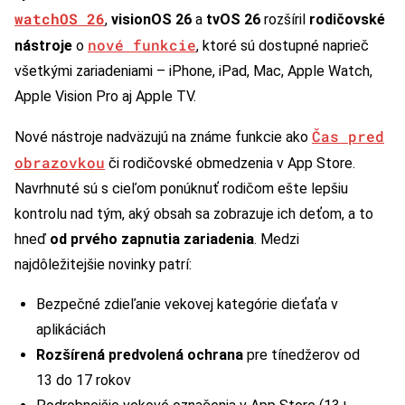
watchOS 26
,
visionOS 26
a
tvOS 26
rozšíril
rodičovské
nové funkcie
nástroje
o
, ktoré sú dostupné naprieč
všetkými zariadeniami – iPhone, iPad, Mac, Apple Watch,
Apple Vision Pro aj Apple TV.
Čas pred
Nové nástroje nadväzujú na známe funkcie ako
obrazovkou
či rodičovské obmedzenia v App Store.
Navrhnuté sú s cieľom ponúknuť rodičom ešte lepšiu
kontrolu nad tým, aký obsah sa zobrazuje ich deťom, a to
hneď
od prvého zapnutia zariadenia
. Medzi
najdôležitejšie novinky patrí:
Bezpečné zdieľanie vekovej kategórie dieťaťa v
aplikáciách
Rozšírená predvolená ochrana
pre tínedžerov od
13 do 17 rokov