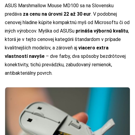
ASUS Marshmallow Mouse MD100 sa na Slovensku
predáva
za cenu na úrovni 22 až 30 eur
. V podobnej
cenovej hladine kúpite kompaktnú myš od Microsoftu či od
iných výrobcov. Myška od ASUSu
prináša výbornú kvalitu
,
ktorá je v tejto cenovej kategórii štandardom v prípade
kvalitnejších modelov, a zároveň aj
viacero extra
vlastností navyše
– dve farby, dva spôsoby bezdrôtovej
konektivity, tichú prevádzku, zabudovaný remienok,
antibakteriálny povrch.