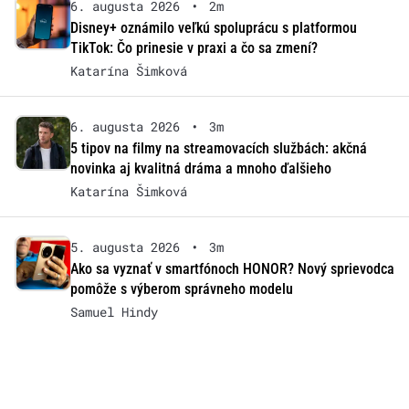
6. augusta 2026
•
2m
Disney+ oznámilo veľkú spoluprácu s platformou
TikTok: Čo prinesie v praxi a čo sa zmení?
Katarína Šimková
6. augusta 2026
•
3m
5 tipov na filmy na streamovacích službách: akčná
novinka aj kvalitná dráma a mnoho ďalšieho
Katarína Šimková
5. augusta 2026
•
3m
Ako sa vyznať v smartfónoch HONOR? Nový sprievodca
pomôže s výberom správneho modelu
Samuel Hindy