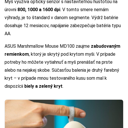
Myš využíva optický senzor s nastaviteľnou hustotou na
úrovni
800, 1000 a 1600 dpi
. V tomto smere nemám
výhrady, je to štandard v danom segmente. Výdrž batérie
dosahuje 12 mesiacov, napájanie zabezpečuje batéria typu
AA.
ASUS Marshmallow Mouse MD100 zaujme
zabudovaným
remienkom
, ktorý je skrytý pod krytom myši. V prípade
potreby ho môžete vytiahnuť a myš prenášať na prste
alebo na nejakej skobe. Súčasťou balenia je druhý farebný
kryt – v prípade mnou testovaného kusu som mal k
dispozícii
biely a zelený kryt
.