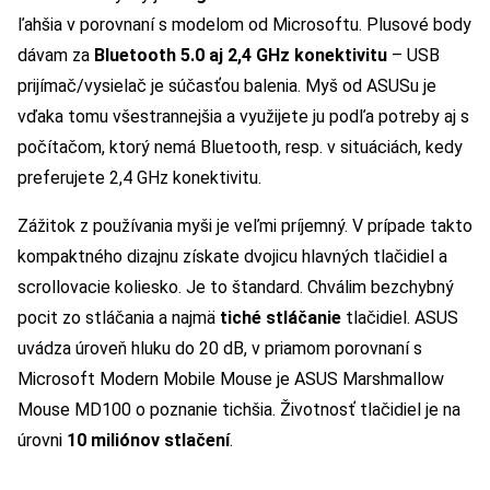
ľahšia v porovnaní s modelom od Microsoftu. Plusové body
dávam za
Bluetooth 5.0 aj 2,4 GHz konektivitu
– USB
prijímač/vysielač je súčasťou balenia. Myš od ASUSu je
vďaka tomu všestrannejšia a využijete ju podľa potreby aj s
počítačom, ktorý nemá Bluetooth, resp. v situáciách, kedy
preferujete 2,4 GHz konektivitu.
Zážitok z používania myši je veľmi príjemný. V prípade takto
kompaktného dizajnu získate dvojicu hlavných tlačidiel a
scrollovacie koliesko. Je to štandard. Chválim bezchybný
pocit zo stláčania a najmä
tiché stláčanie
tlačidiel. ASUS
uvádza úroveň hluku do 20 dB, v priamom porovnaní s
Microsoft Modern Mobile Mouse je ASUS Marshmallow
Mouse MD100 o poznanie tichšia. Životnosť tlačidiel je na
úrovni
10 miliónov stlačení
.