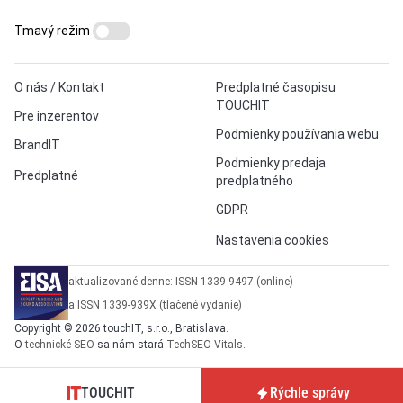
Tmavý režim
O nás / Kontakt
Predplatné časopisu
TOUCHIT
Pre inzerentov
Podmienky používania webu
BrandIT
Podmienky predaja
Predplatné
predplatného
GDPR
Nastavenia cookies
aktualizované denne: ISSN 1339-9497 (online)
a ISSN 1339-939X (tlačené vydanie)
Copyright © 2026 touchIT, s.r.o., Bratislava.
O
technické SEO
sa nám stará
TechSEO Vitals
.
TOUCHIT
Rýchle správy