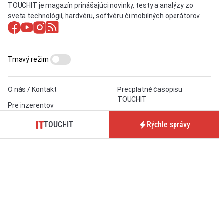
TOUCHIT je magazín prinášajúci novinky, testy a analýzy zo
sveta technológií, hardvéru, softvéru či mobilných operátorov.
Tmavý režim
O nás / Kontakt
Predplatné časopisu
TOUCHIT
Pre inzerentov
Podmienky používania webu
BrandIT
TOUCHIT
Rýchle správy
Podmienky predaja
Predplatné
predplatného
GDPR
Nastavenia cookies
aktualizované denne: ISSN 1339-9497 (online)
a ISSN 1339-939X (tlačené vydanie)