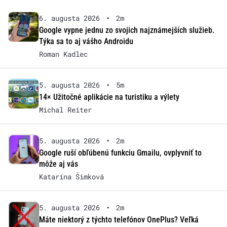
6. augusta 2026
•
2m
Google vypne jednu zo svojich najznámejších služieb.
Týka sa to aj vášho Androidu
Roman Kadlec
5. augusta 2026
•
5m
14× Užitočné aplikácie na turistiku a výlety
Michal Reiter
5. augusta 2026
•
2m
Google ruší obľúbenú funkciu Gmailu, ovplyvniť to
môže aj vás
Katarína Šimková
5. augusta 2026
•
2m
Máte niektorý z týchto telefónov OnePlus? Veľká