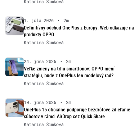
Katarína Šimková
1. júla 2026
•
2m
Definitívny odchod OnePlus z Európy: Web odkazuje na
produkty OPPO
Katarína Šimková
24. júna 2026
•
2m
Veľké zmeny na trhu smartfónov: OPPO mení
stratégiu, bude z OnePlus len modelový rad?
Katarína Šimková
10. júna 2026
•
2m
OnePlus 15 oficiálne podporuje bezdrôtové zdieľanie
súborov v rámci AirDrop cez Quick Share
Katarína Šimková