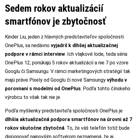
Sedem rokov aktualizácií
smartfónov je zbytočnosť
Kinder Liu, jeden z hlavných predstaviteľov spoločnosti
OnePlus, sa nedávno
vyjadril k dlhšej aktualizačnej
podpore v rámci interview
. Ich vlajkové lode, teda séria
OnePlus 12, ponúkajú 5 rokov aktualizácií a nie 7 po vzore
Googlu či Samsungu. V rámci marketingových stratégií tak
majú práve Pixely od Googlu či nové Samsungy
výhodu v
porovnaní s modelmi od OnePlus
. Podľa tohto čínskeho
výrobcu to však tak nie je.
Podľa myšlienky predstaviteľa spoločnosti OnePlus je
dlhšia aktualizačná podpora smartfónov na úrovni až 7
rokov skutočne zbytočná
. To, že váš telefón totiž bude
disponovať najnovším softvérom neznamená, že aj