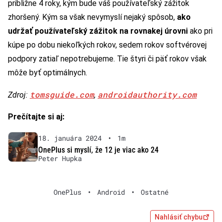
približne 4 roky, kým bude váš používateľský zážitok
zhoršený. Kým sa však nevymyslí nejaký spôsob,
ako
udržať používateľský zážitok na rovnakej úrovni
ako pri
kúpe po dobu niekoľkých rokov, sedem rokov softvérovej
podpory zatiaľ nepotrebujeme. Tie štyri či päť rokov však
môže byť optimálnych.
tomsguide.com
androidauthority.com
Zdroj:
,
Prečítajte si aj:
18. januára 2024
•
1m
OnePlus si myslí, že 12 je viac ako 24
Peter Hupka
OnePlus
•
Android
•
Ostatné
Nahlásiť chybu