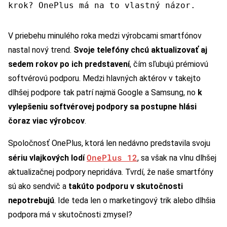
krok? OnePlus má na to vlastný názor.
V priebehu minulého roka medzi výrobcami smartfónov
nastal nový trend.
Svoje telefóny chcú aktualizovať aj
sedem rokov po ich predstavení
, čím sľubujú prémiovú
softvérovú podporu. Medzi hlavných aktérov v takejto
dlhšej podpore tak patrí najmä Google a Samsung, no
k
vylepšeniu softvérovej podpory sa postupne hlási
čoraz viac výrobcov
.
Spoločnosť OnePlus, ktorá len nedávno predstavila svoju
OnePlus 12
sériu vlajkových lodí
, sa však na vlnu dlhšej
aktualizačnej podpory nepridáva. Tvrdí, že naše smartfóny
sú ako sendvič a
takúto podporu v skutočnosti
nepotrebujú
. Ide teda len o marketingový trik alebo dlhšia
podpora má v skutočnosti zmysel?