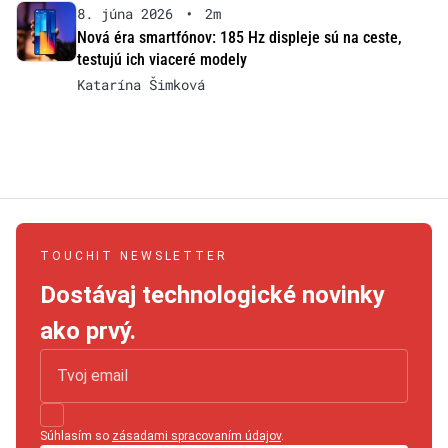
8. júna 2026
•
2m
Nová éra smartfónov: 185 Hz displeje sú na ceste,
testujú ich viaceré modely
Katarína Šimková
TOUCHIT NEWSLETTER
Dostávaj technologické novinky
ako prvý.
Súhlasím so
zásadami spracovaním údajov
.