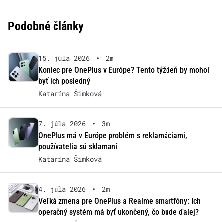
Podobné články
15. júla 2026
•
2m
Koniec pre OnePlus v Európe? Tento týždeň by mohol
byť ich posledný
Katarína Šimková
7. júla 2026
•
3m
OnePlus má v Európe problém s reklamáciami,
používatelia sú sklamaní
Katarína Šimková
4. júla 2026
•
2m
Veľká zmena pre OnePlus a Realme smartfóny: Ich
operačný systém má byť ukončený, čo bude ďalej?