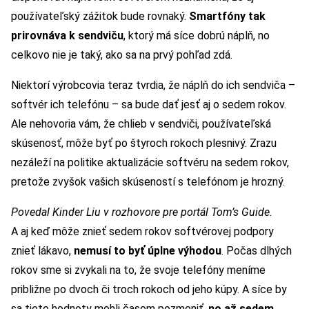
používateľský zážitok bude rovnaký.
Smartfóny tak
prirovnáva k sendviču
, ktorý má síce dobrú náplň, no
celkovo nie je taký, ako sa na prvý pohľad zdá.
Niektorí výrobcovia teraz tvrdia, že náplň do ich sendviča –
softvér ich telefónu – sa bude dať jesť aj o sedem rokov.
Ale nehovoria vám, že chlieb v sendviči, používateľská
skúsenosť, môže byť po štyroch rokoch plesnivý. Zrazu
nezáleží na politike aktualizácie softvéru na sedem rokov,
pretože zvyšok vašich skúseností s telefónom je hrozný.
Povedal Kinder Liu v rozhovore pre portál Tom’s Guide.
A aj keď môže znieť sedem rokov softvérovej podpory
znieť lákavo,
nemusí to byť úplne výhodou
. Počas dlhých
rokov sme si zvykali na to, že svoje telefóny meníme
približne po dvoch či troch rokoch od jeho kúpy. A síce by
sa tieto hodnoty mohli časom pozmeniť,
no až sedem