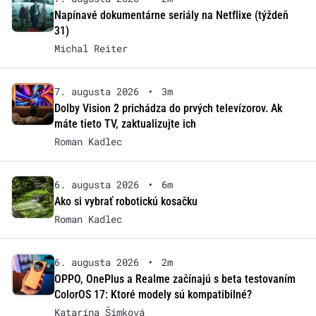
Napínavé dokumentárne seriály na Netflixe (týždeň
31)
Michal Reiter
7. augusta 2026
•
3m
Dolby Vision 2 prichádza do prvých televízorov. Ak
máte tieto TV, zaktualizujte ich
Roman Kadlec
6. augusta 2026
•
6m
Ako si vybrať robotickú kosačku
Roman Kadlec
6. augusta 2026
•
2m
OPPO, OnePlus a Realme začínajú s beta testovaním
ColorOS 17: Ktoré modely sú kompatibilné?
Katarína Šimková