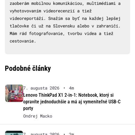
zaoberám mobilnou komunikáciou, multimédiami a
vyhotovovaním videorecenzií a tiež
videoreportáží. Snažím sa byť na každej lepšej
tlačovke či už na Slovensku alebo v zahraničí.
Mám rád fotografovanie, tvorbu videa a tiež
cestovanie.
Podobné články
7. augusta 2026
•
4m
Lenovo ThinkPad X1 2-in-1: Notebook, ktorý si
opravíte jednoduchšie a má aj vymeniteľné USB-C
porty
Ondrej Macko
7. augusta 2026
•
2m