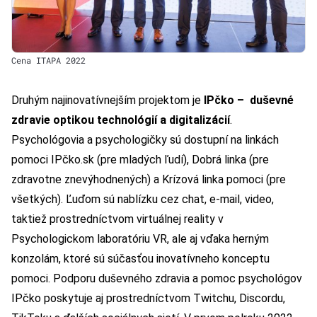
Cena ITAPA 2022
Druhým najinovatívnejším projektom je
IPčko – duševné
zdravie optikou technológií a digitalizácií
.
Psychológovia a psychologičky sú dostupní na linkách
pomoci IPčko.sk (pre mladých ľudí), Dobrá linka (pre
zdravotne znevýhodnených) a Krízová linka pomoci (pre
všetkých). Ľuďom sú nablízku cez chat, e-mail, video,
taktiež prostredníctvom virtuálnej reality v
Psychologickom laboratóriu VR, ale aj vďaka herným
konzolám, ktoré sú súčasťou inovatívneho konceptu
pomoci. Podporu duševného zdravia a pomoc psychológov
IPčko poskytuje aj prostredníctvom Twitchu, Discordu,