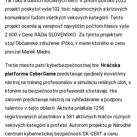
TikToku a ďalších sociálnych sietí. V prvom polroku 2022
projekt poskytol vyše102 tisíc nápomocných a krízových
komunikácií ľuďom všetkých vekových kategórií. Tento
projekt ocenila aj verejnosť najvyšším počtom hlasov vyše
2 600 v Cene RÁDia SLOVENSKO. Za týmto projektom
stojí Občianske združenie iPčko, v mene ktorého si cenu
prevzal Marek Madro.
Tretie miesto patrí kyberbezpečnostnej hre.
Hráčska
platforma CyberGame
predstavuje ojedinelý inovatívny
nástroj na tréning profesionálov a simuláciu reálnych úloh, s
ktorými sa bezpečnostní profesionáli stretávajú. Hra
zároveň predstavuje nástroj na vyhľadávanie a podporu
talentov v tejto oblasti. Aktivita prilákala 1256
registrovaných účastníkov a 581 aktívnych hráčov rôznych
vekových kategórií a profesií. Autorom projektu je Národné
centrum kybernetickej bezpečnosti SK-CERT a cenu