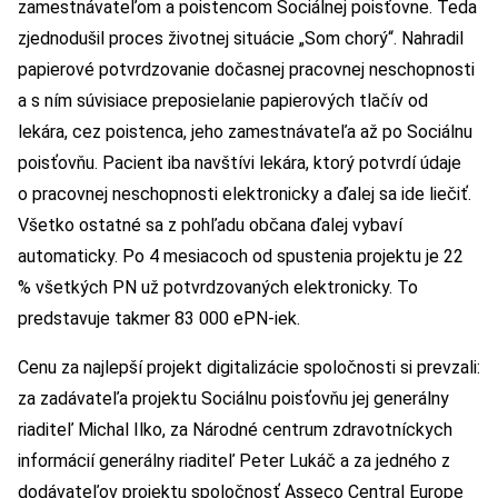
zamestnávateľom a poistencom Sociálnej poisťovne. Teda
zjednodušil proces životnej situácie „Som chorý“. Nahradil
papierové potvrdzovanie dočasnej pracovnej neschopnosti
a s ním súvisiace preposielanie papierových tlačív od
lekára, cez poistenca, jeho zamestnávateľa až po Sociálnu
poisťovňu. Pacient iba navštívi lekára, ktorý potvrdí údaje
o pracovnej neschopnosti elektronicky a ďalej sa ide liečiť.
Všetko ostatné sa z pohľadu občana ďalej vybaví
automaticky. Po 4 mesiacoch od spustenia projektu je 22
% všetkých PN už potvrdzovaných elektronicky. To
predstavuje takmer 83 000 ePN-iek.
Cenu za najlepší projekt digitalizácie spoločnosti si prevzali:
za zadávateľa projektu Sociálnu poisťovňu jej generálny
riaditeľ Michal Ilko, za Národné centrum zdravotníckych
informácií generálny riaditeľ Peter Lukáč a za jedného z
dodávateľov projektu spoločnosť Asseco Central Europe