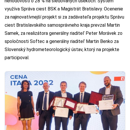
nehodovosti o 28 % na sledovaných úsekoch. Systém
využíva Správa ciest BSK a Magistrát Bratislavy. Ocenenie
za najinovatívnejší projekt si za zadávateľa projektu Správu
ciest Bratislavského samosprávneho kraja prevzal Martin
Samek, za realizátora generálny riaditeľ Peter Morávek zo
spoločnosti Softec a generálny riaditeľ Martin Benko za
Slovenský hydrometeorologický ústav, ktorý na projekte
participoval.