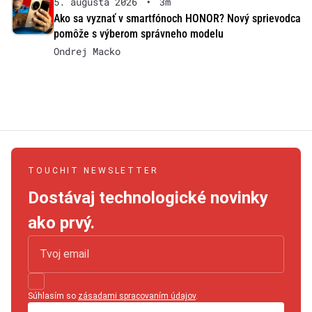
5. augusta 2026
•
3m
Ako sa vyznať v smartfónoch HONOR? Nový sprievodca
pomôže s výberom správneho modelu
Ondrej Macko
TOUCHIT NEWSLETTER
Dostávaj technologické novinky
ako prvý.
Súhlasím so
zásadami spracovaním údajov
.