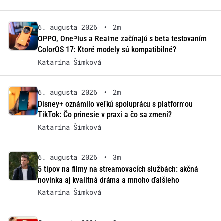
6. augusta 2026
•
2m
OPPO, OnePlus a Realme začínajú s beta testovaním
ColorOS 17: Ktoré modely sú kompatibilné?
Katarína Šimková
6. augusta 2026
•
2m
Disney+ oznámilo veľkú spoluprácu s platformou
TikTok: Čo prinesie v praxi a čo sa zmení?
Katarína Šimková
6. augusta 2026
•
3m
5 tipov na filmy na streamovacích službách: akčná
novinka aj kvalitná dráma a mnoho ďalšieho
Katarína Šimková