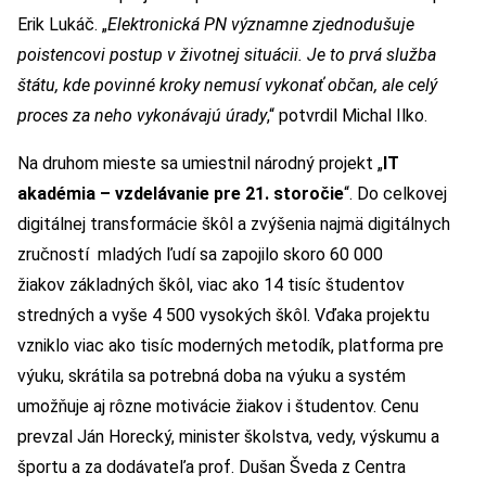
Erik Lukáč. „
Elektronická PN významne zjednodušuje
poistencovi postup v životnej situácii. Je to prvá služba
štátu, kde povinné kroky nemusí vykonať občan, ale celý
proces za neho vykonávajú úrady
,“ potvrdil Michal Ilko.
Na druhom mieste sa umiestnil národný projekt „
IT
akadémia – vzdelávanie pre 21. storočie
“. Do celkovej
digitálnej transformácie škôl a zvýšenia najmä digitálnych
zručností mladých ľudí sa zapojilo skoro 60 000
žiakov základných škôl, viac ako 14 tisíc študentov
stredných a vyše 4 500 vysokých škôl. Vďaka projektu
vzniklo viac ako tisíc moderných metodík, platforma pre
výuku, skrátila sa potrebná doba na výuku a systém
umožňuje aj rôzne motivácie žiakov i študentov. Cenu
prevzal Ján Horecký, minister školstva, vedy, výskumu a
športu a za dodávateľa prof. Dušan Šveda z Centra