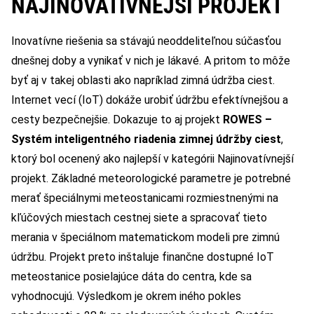
NAJINOVATÍVNEJŠÍ PROJEKT
Inovatívne riešenia sa stávajú neoddeliteľnou súčasťou
dnešnej doby a vynikať v nich je lákavé. A pritom to môže
byť aj v takej oblasti ako napríklad zimná údržba ciest.
Internet vecí (IoT) dokáže urobiť údržbu efektívnejšou a
cesty bezpečnejšie. Dokazuje to aj projekt
ROWES –
Systém inteligentného riadenia zimnej údržby ciest
,
ktorý bol ocenený ako najlepší v kategórii Najinovatívnejší
projekt. Základné meteorologické parametre je potrebné
merať špeciálnymi meteostanicami rozmiestnenými na
kľúčových miestach cestnej siete a spracovať tieto
merania v špeciálnom matematickom modeli pre zimnú
údržbu. Projekt preto inštaluje finančne dostupné IoT
meteostanice posielajúce dáta do centra, kde sa
vyhodnocujú. Výsledkom je okrem iného pokles