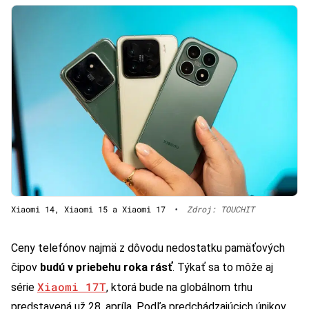
Xiaomi 14, Xiaomi 15 a Xiaomi 17
•
Zdroj: TOUCHIT
Ceny telefónov najmä z dôvodu nedostatku pamäťových
čipov
budú v priebehu roka rásť
. Týkať sa to môže aj
Xiaomi 17T
série
, ktorá bude na globálnom trhu
predstavená už 28. apríla. Podľa predchádzajúcich únikov