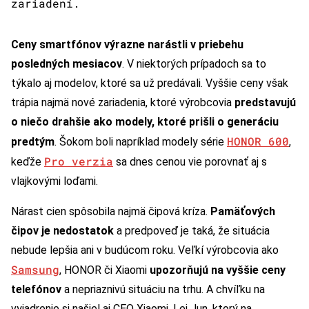
zariadení.
Ceny smartfónov výrazne narástli v priebehu
posledných mesiacov
. V niektorých prípadoch sa to
týkalo aj modelov, ktoré sa už predávali. Vyššie ceny však
trápia najmä nové zariadenia, ktoré výrobcovia
predstavujú
o niečo drahšie ako modely, ktoré prišli o generáciu
HONOR 600
predtým
. Šokom boli napríklad modely série
,
Pro verzia
keďže
sa dnes cenou vie porovnať aj s
vlajkovými loďami.
Nárast cien spôsobila najmä čipová kríza.
Pamäťových
čipov je nedostatok
a predpoveď je taká, že situácia
nebude lepšia ani v budúcom roku. Veľkí výrobcovia ako
Samsung
, HONOR či Xiaomi
upozorňujú na vyššie ceny
telefónov
a nepriaznivú situáciu na trhu. A chvíľku na
vyjadrenie si našiel aj CEO Xiaomi, Lei Jun, ktorý na