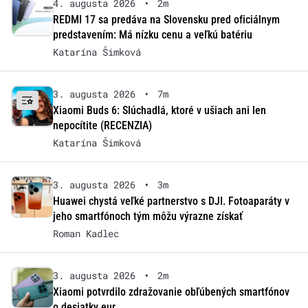
4. augusta 2026
•
2m
REDMI 17 sa predáva na Slovensku pred oficiálnym
predstavením: Má nízku cenu a veľkú batériu
Katarína Šimková
3. augusta 2026
•
7m
Xiaomi Buds 6: Slúchadlá, ktoré v ušiach ani len
nepocítite (RECENZIA)
Katarína Šimková
3. augusta 2026
•
3m
Huawei chystá veľké partnerstvo s DJI. Fotoaparáty v
jeho smartfónoch tým môžu výrazne získať
Roman Kadlec
3. augusta 2026
•
2m
Xiaomi potvrdilo zdražovanie obľúbených smartfónov
o desiatky eur