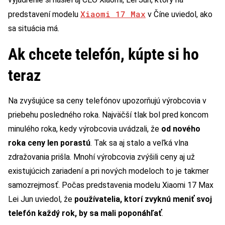
Xiaomi 17 Max
predstavení modelu
v Číne uviedol, ako
sa situácia má.
Ak chcete telefón, kúpte si ho
teraz
Na zvyšujúce sa ceny telefónov upozorňujú výrobcovia v
priebehu posledného roka. Najväčší tlak bol pred koncom
minulého roka, kedy výrobcovia uvádzali, že
od nového
roka ceny len porastú
. Tak sa aj stalo a veľká vlna
zdražovania prišla. Mnohí výrobcovia zvýšili ceny aj už
existujúcich zariadení a pri nových modeloch to je takmer
samozrejmosť. Počas predstavenia modelu Xiaomi 17 Max
Lei Jun uviedol, že
používatelia, ktorí zvyknú meniť svoj
telefón každý rok, by sa mali poponáhľať
.