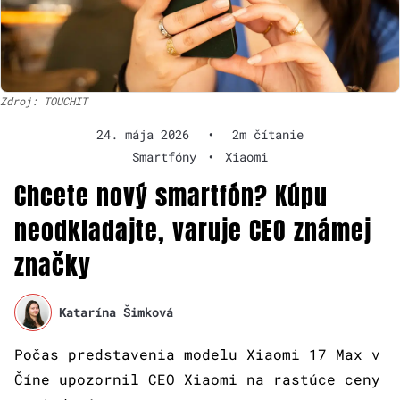
Zdroj: TOUCHIT
24. mája 2026
•
2m čítanie
Smartfóny
•
Xiaomi
Chcete nový smartfón? Kúpu
neodkladajte, varuje CEO známej
značky
Katarína Šimková
Počas predstavenia modelu Xiaomi 17 Max v
Číne upozornil CEO Xiaomi na rastúce ceny