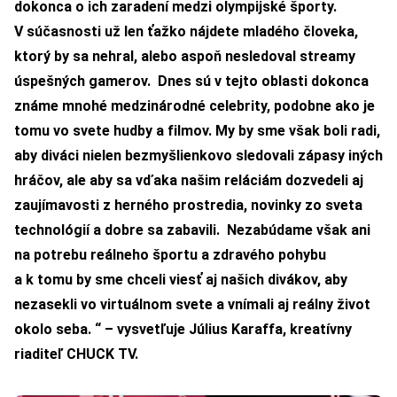
dokonca o ich zaradení medzi olympijské športy.
V súčasnosti už len ťažko nájdete mladého človeka,
ktorý by sa nehral, alebo aspoň nesledoval streamy
úspešných gamerov.
Dnes sú v tejto oblasti dokonca
známe mnohé medzinárodné celebrity, podobne ako je
tomu vo svete hudby a filmov. My by sme však boli radi,
aby diváci nielen bezmyšlienkovo sledovali zápasy iných
hráčov, ale aby sa vďaka našim reláciám dozvedeli aj
zaujímavosti z herného prostredia, novinky zo sveta
technológií a dobre sa zabavili.
Nezabúdame však ani
na potrebu reálneho športu a zdravého pohybu
a k tomu by sme chceli viesť aj našich divákov, aby
nezasekli vo virtuálnom svete a vnímali aj reálny život
okolo seba. “ – vysvetľuje Július Karaffa, kreatívny
riaditeľ CHUCK TV.