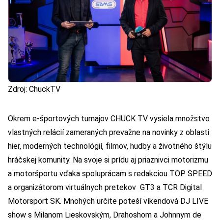
Zdroj: ChuckTV
Okrem e-športových turnajov CHUCK TV vysiela množstvo
vlastných relácií zameraných prevažne na novinky z oblasti
hier, moderných technológií, filmov, hudby a životného štýlu
hráčskej komunity. Na svoje si prídu aj priaznivci motorizmu
a motoršportu vďaka spoluprácam s redakciou TOP SPEED
a organizátorom virtuálnych pretekov GT3 a TCR Digital
Motorsport SK. Mnohých určite poteší víkendová DJ LIVE
show s Milanom Lieskovským, Drahoshom a Johnnym de