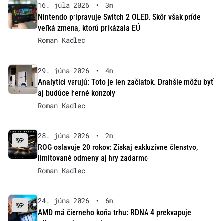
16. júla 2026
•
3m
Nintendo pripravuje Switch 2 OLED. Skôr však príde
veľká zmena, ktorú prikázala EÚ
Roman Kadlec
29. júna 2026
•
4m
Analytici varujú: Toto je len začiatok. Drahšie môžu byť
aj budúce herné konzoly
Roman Kadlec
28. júna 2026
•
2m
ROG oslavuje 20 rokov: Získaj exkluzívne členstvo,
limitované odmeny aj hry zadarmo
Roman Kadlec
24. júna 2026
•
6m
AMD má čierneho koňa trhu: RDNA 4 prekvapuje