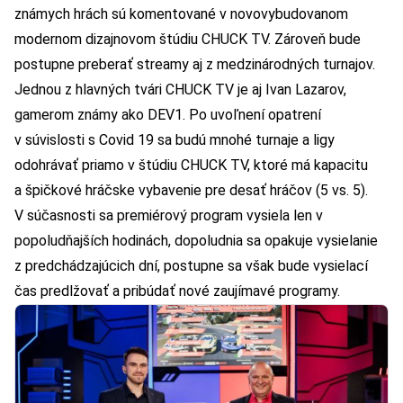
známych hrách sú komentované v novovybudovanom
modernom dizajnovom štúdiu CHUCK TV. Zároveň bude
postupne preberať streamy aj z medzinárodných turnajov.
Jednou z hlavných tvári CHUCK TV je aj Ivan Lazarov,
gamerom známy ako DEV1. Po uvoľnení opatrení
v súvislosti s Covid 19 sa budú mnohé turnaje a ligy
odohrávať priamo v štúdiu CHUCK TV, ktoré má kapacitu
a špičkové hráčske vybavenie pre desať hráčov (5 vs. 5).
V súčasnosti sa premiérový program vysiela len v
popoludňajších hodinách, dopoludnia sa opakuje vysielanie
z predchádzajúcich dní, postupne sa však bude vysielací
čas predlžovať a pribúdať nové zaujímavé programy.