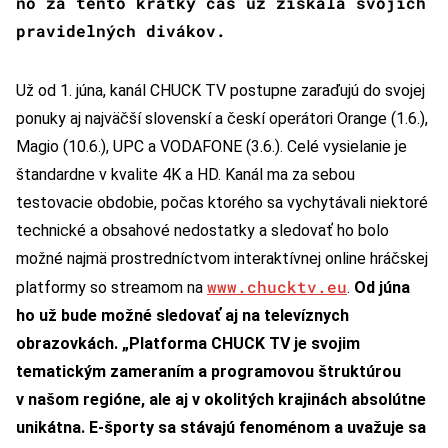
no za tento krátky čas už získala svojich
pravidelných divákov.
Už od 1. júna, kanál CHUCK TV postupne zaraďujú do svojej
ponuky aj najväčší slovenskí a českí operátori Orange (1.6.),
Magio (10.6.), UPC a VODAFONE (3.6.). Celé vysielanie je
štandardne v kvalite 4K a HD. Kanál ma za sebou
testovacie obdobie, počas ktorého sa vychytávali niektoré
technické a obsahové nedostatky a sledovať ho bolo
možné najmä prostredníctvom interaktívnej online hráčskej
www.chucktv.eu
platformy so streamom na
.
Od júna
ho už bude možné sledovať aj na televíznych
obrazovkách.
„Platforma CHUCK TV je svojim
tematickým zameraním a programovou štruktúrou
v našom regióne, ale aj v okolitých krajinách absolútne
unikátna. E-športy sa stávajú fenoménom a uvažuje sa