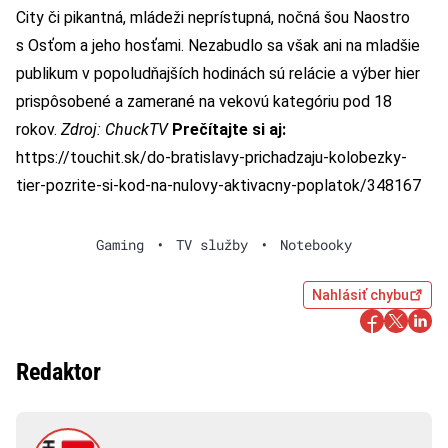
City či pikantná, mládeži neprístupná, nočná šou Naostro
s Osťom a jeho hosťami. Nezabudlo sa však ani na mladšie
publikum v popoludňajších hodinách sú relácie a výber hier
prispôsobené a zamerané na vekovú kategóriu pod 18
rokov.
Zdroj: ChuckTV
Prečítajte si aj:
https://touchit.sk/do-bratislavy-prichadzaju-kolobezky-
tier-pozrite-si-kod-na-nulovy-aktivacny-poplatok/348167
Gaming
•
TV služby
•
Notebooky
Nahlásiť chybu
Redaktor