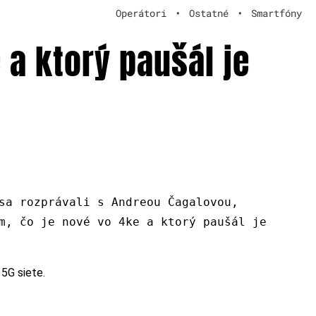
Operátori
•
Ostatné
•
Smartfóny
 a ktorý paušál je
sa rozprávali s Andreou Čagalovou,
m, čo je nové vo 4ke a ktorý paušál je
 5G siete.