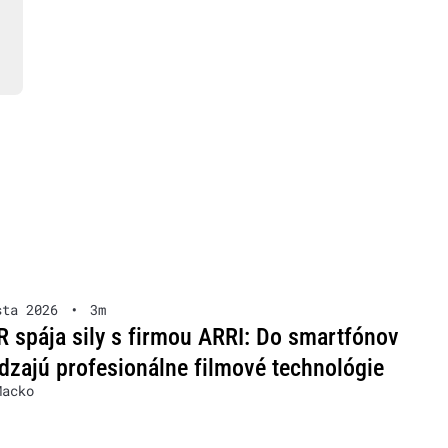
sta 2026
•
3m
spája sily s firmou ARRI: Do smartfónov
dzajú profesionálne filmové technológie
Macko