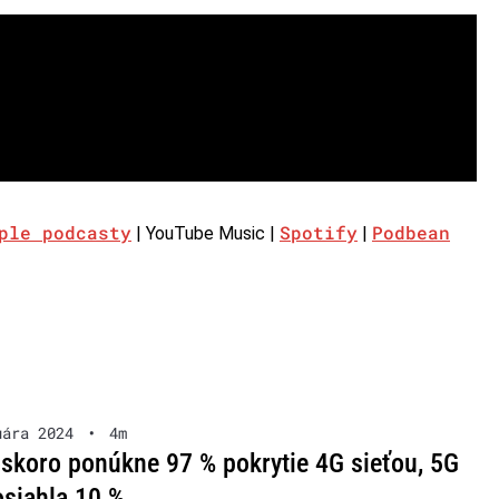
ple podcasty
Spotify
Podbean
| YouTube Music |
|
uára 2024
•
4m
skoro ponúkne 97 % pokrytie 4G sieťou, 5G
osiahla 10 %