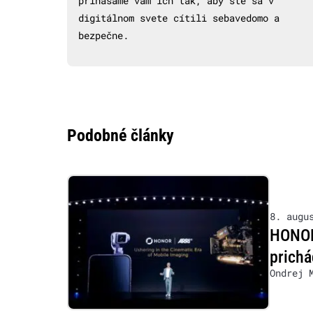
prinášame vám ich tak, aby ste sa v
digitálnom svete cítili sebavedomo a
bezpečne.
Podobné články
8. augu
HONOR 
prichá
Ondrej 