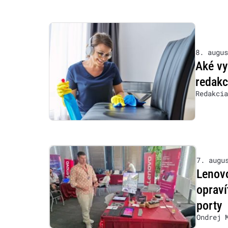
8. augus
Aké vy
redakc
Redakcia
7. augu
Lenovo
opraví
porty
Ondrej 