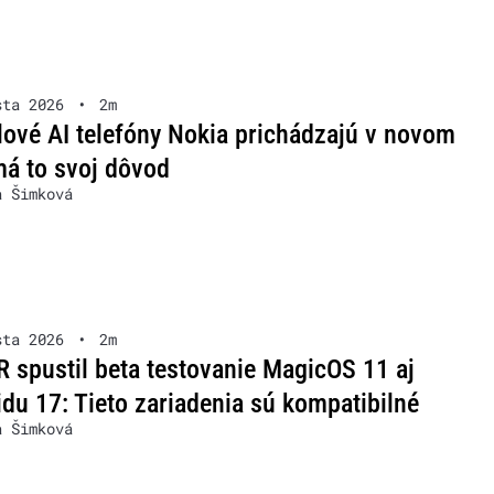
sta 2026
•
2m
lové AI telefóny Nokia prichádzajú v novom
má to svoj dôvod
a Šimková
sta 2026
•
2m
spustil beta testovanie MagicOS 11 aj
du 17: Tieto zariadenia sú kompatibilné
a Šimková