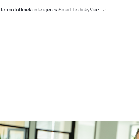
uto-moto
Umelá inteligencia
Smart hodinky
Viac
HLO BY VÁS ZAUJÍMAŤ
lačové správy
ADÁVANIA
8. augusta 2026
•
5m
Aké vychytávky na 
Zadajte frázu pre vyhľadanie
Redakcia TOUCHIT