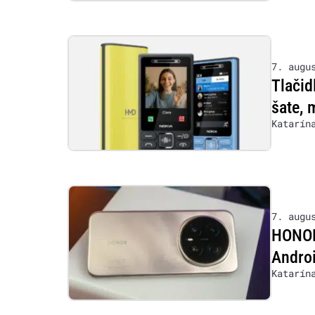
7. augu
Tlačid
šate, 
Katarín
7. augu
HONOR 
Androi
Katarín