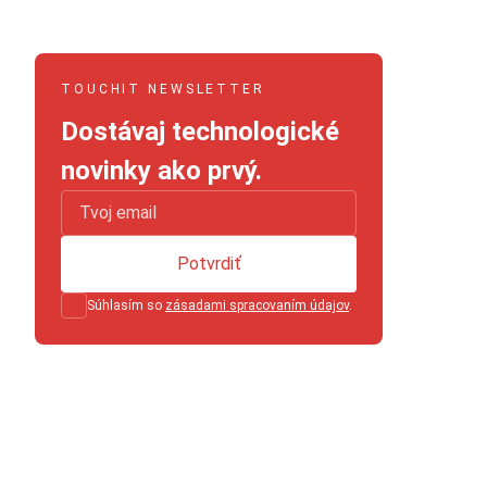
TOUCHIT NEWSLETTER
Dostávaj technologické
novinky ako prvý.
Potvrdiť
Súhlasím so
zásadami spracovaním údajov
.