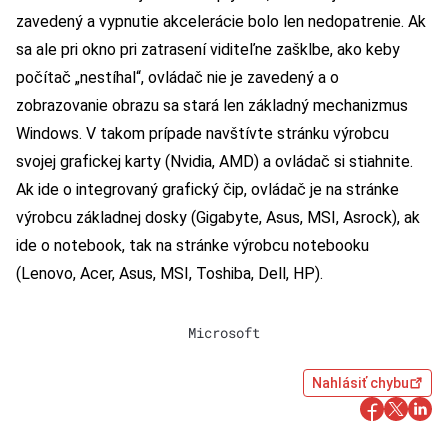
zavedený a vypnutie akcelerácie bolo len nedopatrenie. Ak
sa ale pri okno pri zatrasení viditeľne zašklbe, ako keby
počítač „nestíhal“, ovládač nie je zavedený a o
zobrazovanie obrazu sa stará len základný mechanizmus
Windows. V takom prípade navštívte stránku výrobcu
svojej grafickej karty (
Nvidia
,
AMD
) a ovládač si stiahnite.
Ak ide o integrovaný grafický čip, ovládač je na stránke
výrobcu základnej dosky (
Gigabyte
,
Asus
,
MSI
,
Asrock
), ak
ide o notebook, tak na stránke výrobcu notebooku
(
Lenovo
,
Acer
,
Asus
,
MSI
,
Toshiba
,
Dell
,
HP
).
Microsoft
Nahlásiť chybu