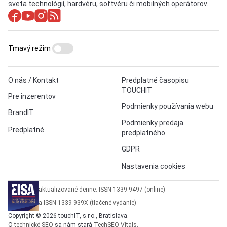
sveta technológií, hardvéru, softvéru či mobilných operátorov.
Tmavý režim
O nás / Kontakt
Predplatné časopisu
TOUCHIT
Pre inzerentov
Podmienky používania webu
BrandIT
Podmienky predaja
Predplatné
predplatného
GDPR
Nastavenia cookies
aktualizované denne: ISSN 1339-9497 (online)
a ISSN 1339-939X (tlačené vydanie)
Copyright © 2026 touchIT, s.r.o., Bratislava.
O
technické SEO
sa nám stará
TechSEO Vitals
.