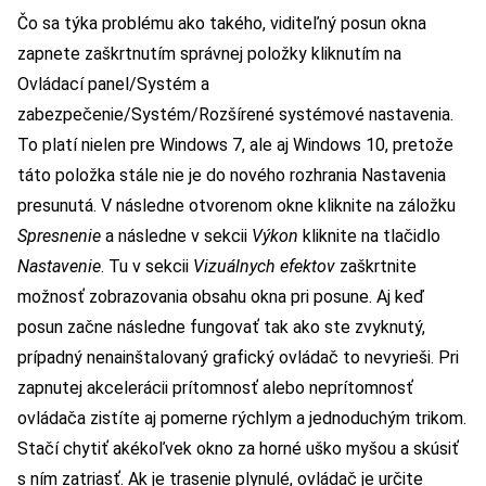
Čo sa týka problému ako takého, viditeľný posun okna
zapnete zaškrtnutím správnej položky kliknutím na
Ovládací panel/Systém a
zabezpečenie/Systém/Rozšírené systémové nastavenia.
To platí nielen pre Windows 7, ale aj Windows 10, pretože
táto položka stále nie je do nového rozhrania Nastavenia
presunutá. V následne otvorenom okne kliknite na záložku
Spresnenie
a následne v sekcii
Výkon
kliknite na tlačidlo
Nastavenie
. Tu v sekcii
Vizuálnych efektov
zaškrtnite
možnosť zobrazovania obsahu okna pri posune. Aj keď
posun začne následne fungovať tak ako ste zvyknutý,
prípadný nenainštalovaný grafický ovládač to nevyrieši. Pri
zapnutej akcelerácii prítomnosť alebo neprítomnosť
ovládača zistíte aj pomerne rýchlym a jednoduchým trikom.
Stačí chytiť akékoľvek okno za horné uško myšou a skúsiť
s ním zatriasť. Ak je trasenie plynulé, ovládač je určite