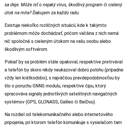
sa deje. Môže ísť o nejaký vírus, škodlivý program či cielený
útok na mňa? Ďakujem za každú radu.
Existuje niekoľko rozličných situácií, kde k takýmto
problémom môže dochádzať, pričom väčšina z nich nemá
nič spoločné s cieleným útokom na vašu osobu alebo
škodlivým softvérom.
Pokiaľ by sa problém stále opakoval, respektíve pretrvával
a telefón by skoro nikdy neukazoval dobrú polohu (prípadne
vždy len krátkodobo), s najväčšou pravdepodobnosťou by
šlo o poruchu GNNS modulu, respektíve čipu, ktorý
spracováva signály jednotlivých satelitných navigačných
systémov (GPS, GLONASS, Galileo či BeiDou).
Na rozdiel od telekomunikačného alebo internetového
pripojenia, pri ktorom telefón komunikuje s vysielačom tam