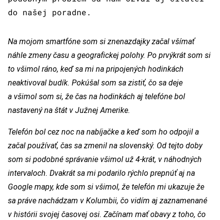
do našej poradne.
Na mojom smartfóne som si znenazdajky začal všímať
náhle zmeny času a geografickej polohy. Po prvýkrát som si
to všimol ráno, keď sa mi na pripojených hodinkách
neaktivoval budík. Pokúšal som sa zistiť, čo sa deje
a všimol som si, že čas na hodinkách aj telefóne bol
nastavený na štát v Južnej Amerike.
Telefón bol cez noc na nabíjačke a keď som ho odpojil a
začal používať, čas sa zmenil na slovenský. Od tejto doby
som si podobné správanie všimol už 4-krát, v náhodných
intervaloch. Dvakrát sa mi podarilo rýchlo prepnúť aj na
Google mapy, kde som si všimol, že telefón mi ukazuje že
sa práve nachádzam v Kolumbii, čo vidím aj zaznamenané
v histórii svojej časovej osi. Začínam mať obavy z toho, čo