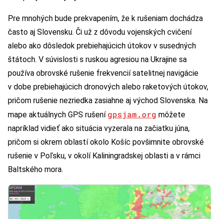
Pre mnohých bude prekvapením, že k rušeniam dochádza
často aj Slovensku. Či už z dôvodu vojenských cvičení
alebo ako dôsledok prebiehajúcich útokov v susedných
štátoch. V súvislosti s ruskou agresiou na Ukrajine sa
používa obrovské rušenie frekvencií satelitnej navigácie
v dobe prebiehajúcich dronových alebo raketových útokov,
pričom rušenie nezriedka zasiahne aj východ Slovenska. Na
gpsjam.org
mape aktuálnych GPS rušení
môžete
napríklad vidieť ako situácia vyzerala na začiatku júna,
pričom si okrem oblastí okolo Košíc povšimnite obrovské
rušenie v Poľsku, v okolí Kaliningradskej oblasti a v rámci
Baltského mora.