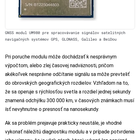
GNSS modul UM980 pre spracovávanie signálov satelitných
navigačných systémov GPS, GLONASS, Galileo a BeiDou
Pri poruche modulu môže dochádzať k nesprávnym
výpočtom, alebo zlej časovej nadväznosti, pričom
akékoľvek nesprávne odčítanie signálu sa môže prevteliť
do obrovských geografických rozdielov. Vzhľadom na to,
že sa operuje s rýchlosťou svetla a rozdiel jednej sekundy
znamená odchýlku 300 000 km, v časových známkach musí
ísť nevyhnutne o presnosť na nanosekundy.
Ak sa problém prejavuje prakticky neustále, je vhodné
vykonať náležitú diagnostiku modulu a v prípade potvrdenia