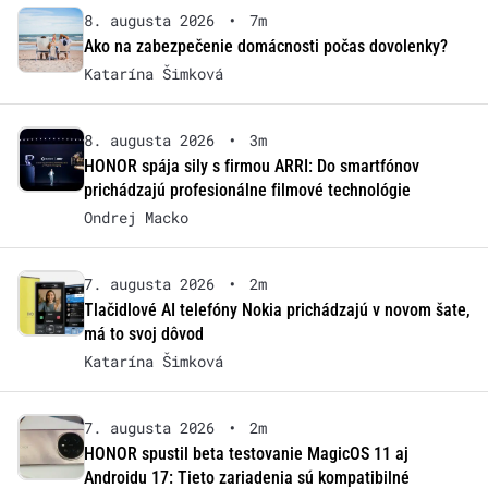
8. augusta 2026
•
7m
Ako na zabezpečenie domácnosti počas dovolenky?
Katarína Šimková
8. augusta 2026
•
3m
HONOR spája sily s firmou ARRI: Do smartfónov
prichádzajú profesionálne filmové technológie
Ondrej Macko
7. augusta 2026
•
2m
Tlačidlové AI telefóny Nokia prichádzajú v novom šate,
má to svoj dôvod
Katarína Šimková
7. augusta 2026
•
2m
HONOR spustil beta testovanie MagicOS 11 aj
Androidu 17: Tieto zariadenia sú kompatibilné