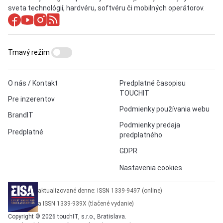
sveta technológií, hardvéru, softvéru či mobilných operátorov.
Tmavý režim
O nás / Kontakt
Predplatné časopisu
TOUCHIT
Pre inzerentov
Podmienky používania webu
BrandIT
Podmienky predaja
Predplatné
predplatného
GDPR
Nastavenia cookies
aktualizované denne: ISSN 1339-9497 (online)
a ISSN 1339-939X (tlačené vydanie)
Copyright © 2026 touchIT, s.r.o., Bratislava.