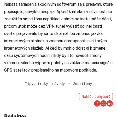
Nákaza zariadenia škodlivým softvérom sa s prejavmi, ktoré
popisujete, obvykle nespája. Aj keď k infekcii v súvislosti so
zneužitím smartfónu napríklad v rámci botnetu môže dôjsť,
pričom útok môže cez VPN tunel vyústiť do inej časti
sveta, prejavovalo by sa to skôr náhlou zmenou jazyka
internetových stránok a zmenou dostupnosti niektorých
internetových služieb. Aj keď by mohlo dôjsť aj k zmene
času systémových hodín, nikdy by ste nevideli zmeny
v rámci reálneho výpočtu polohy na základe merania signálu
GPS satelitov, prepísaného na mapovom podklade.
Tipy, triky, návody
•
Smartfóny
Nahlásiť chybu
Redaktor