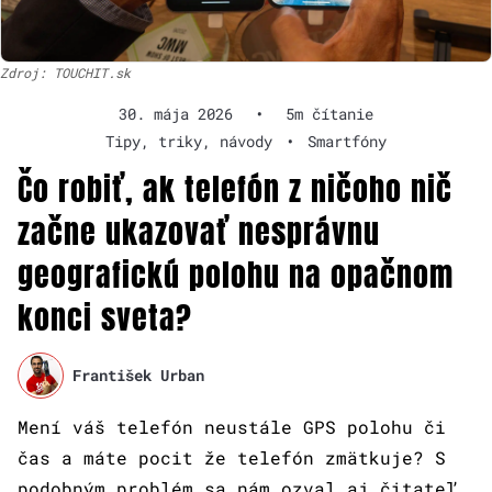
Zdroj: TOUCHIT.sk
30. mája 2026
•
5m čítanie
Tipy, triky, návody
•
Smartfóny
Čo robiť, ak telefón z ničoho nič
začne ukazovať nesprávnu
geografickú polohu na opačnom
konci sveta?
František Urban
Mení váš telefón neustále GPS polohu či
čas a máte pocit že telefón zmätkuje? S
podobným problém sa nám ozval aj čitateľ