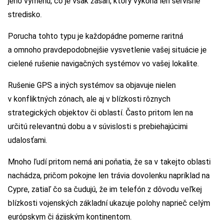
jeho výmenu, čo je však zásah, ktorý vykoná len servisné
stredisko.
Porucha tohto typu je každopádne pomerne raritná
a omnoho pravdepodobnejšie vysvetlenie vašej situácie je
cielené rušenie navigačných systémov vo vašej lokalite.
Rušenie GPS a iných systémov sa objavuje nielen
v konfliktných zónach, ale aj v blízkosti rôznych
strategických objektov či oblastí. Často pritom len na
určitú relevantnú dobu a v súvislosti s prebiehajúcimi
udalosťami.
Mnoho ľudí pritom nemá ani poňatia, že sa v takejto oblasti
nachádza, pričom pokojne len trávia dovolenku napríklad na
Cypre, zatiaľ čo sa čudujú, že im telefón z dôvodu veľkej
blízkosti vojenských základní ukazuje polohy naprieč celým
európskym či ázijským kontinentom.