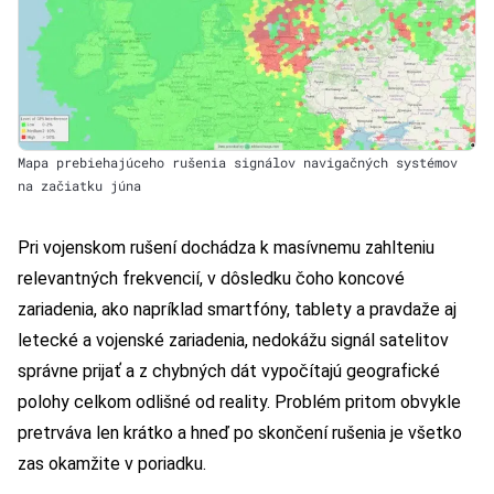
Mapa prebiehajúceho rušenia signálov navigačných systémov
na začiatku júna
Pri vojenskom rušení dochádza k masívnemu zahlteniu
relevantných frekvencií, v dôsledku čoho koncové
zariadenia, ako napríklad smartfóny, tablety a pravdaže aj
letecké a vojenské zariadenia, nedokážu signál satelitov
správne prijať a z chybných dát vypočítajú geografické
polohy celkom odlišné od reality. Problém pritom obvykle
pretrváva len krátko a hneď po skončení rušenia je všetko
zas okamžite v poriadku.