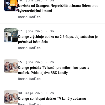
18. júna 2026
•
3m
Novinka od Orangeu: Nepretržitá ochrana firiem pred
kybernetickými útokmi
Roman Kadlec
17. júna 2026
•
3m
Orange zrýchľuje optiku na 2,5 Gbps. Jej súčasťou je
prémiová inštalácia
Roman Kadlec
15. júna 2026
•
2m
Orange prináša TV kanál pre milovníkov psov a
mačiek. Pridal aj dva BBC kanály
Roman Kadlec
30. mája 2026
•
2m
Orange sprístupní detské TV kanály zadarmo
Roman Kadlec