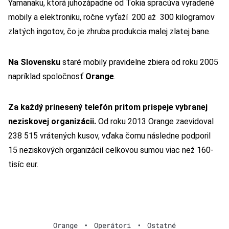
Yamanaku, ktorá juhozápadne od Tokia spracúva vyradené
mobily a elektroniku, ročne vyťaží 200 až 300 kilogramov
zlatých ingotov, čo je zhruba produkcia malej zlatej bane.
Na Slovensku
staré mobily pravidelne zbiera od roku 2005
napríklad spoločnosť
Orange
.
Za každý prinesený telefón pritom prispeje vybranej
neziskovej organizácii.
Od roku 2013 Orange zaevidoval
238 515 vrátených kusov, vďaka čomu následne podporil
15 neziskových organizácií celkovou sumou viac než 160-
tisíc eur.
Orange
•
Operátori
•
Ostatné