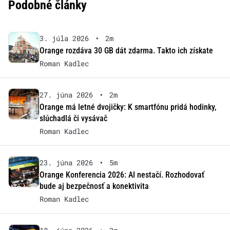
Podobné články
3. júla 2026
•
2m
Orange rozdáva 30 GB dát zdarma. Takto ich získate
Roman Kadlec
27. júna 2026
•
2m
Orange má letné dvojičky: K smartfónu pridá hodinky,
slúchadlá či vysávač
Roman Kadlec
23. júna 2026
•
5m
Orange Konferencia 2026: AI nestačí. Rozhodovať
bude aj bezpečnosť a konektivita
Roman Kadlec