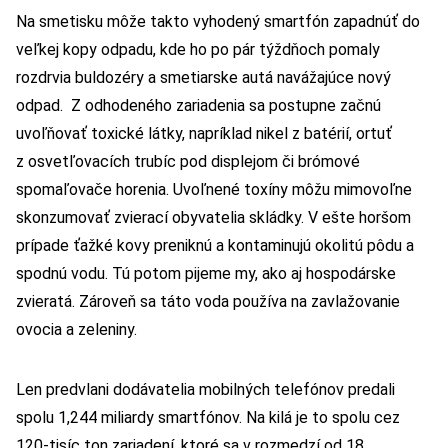
Na smetisku môže takto vyhodený smartfón zapadnúť do
veľkej kopy odpadu, kde ho po pár týždňoch pomaly
rozdrvia buldozéry a smetiarske autá navážajúce nový
odpad. Z odhodeného zariadenia sa postupne začnú
uvoľňovať toxické látky, napríklad nikel z batérií, ortuť
z osvetľovacích trubíc pod displejom či brómové
spomaľovače horenia. Uvoľnené toxíny môžu mimovoľne
skonzumovať zvierací obyvatelia skládky. V ešte horšom
prípade ťažké kovy preniknú a kontaminujú okolitú pôdu a
spodnú vodu. Tú potom pijeme my, ako aj hospodárske
zvieratá. Zároveň sa táto voda používa na zavlažovanie
ovocia a zeleniny.
Len predvlani dodávatelia mobilných telefónov predali
spolu 1,244 miliardy smartfónov. Na kilá je to spolu cez
120-tisíc ton zariadení, ktoré sa v rozmedzí od 18