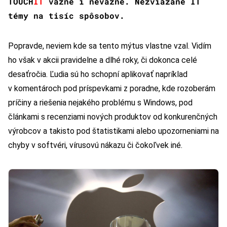
TOUCH
IT
vážne i nevážne. Nezviazané IT
témy na tisíc spôsobov.
Popravde, neviem kde sa tento mýtus vlastne vzal. Vidím
ho však v akcii pravidelne a dlhé roky, či dokonca celé
desaťročia. Ľudia sú ho schopní aplikovať napríklad
v komentároch pod príspevkami z poradne, kde rozoberám
príčiny a riešenia nejakého problému s Windows, pod
článkami s recenziami nových produktov od konkurenčných
výrobcov a takisto pod štatistikami alebo upozorneniami na
chyby v softvéri, vírusovú nákazu či čokoľvek iné.