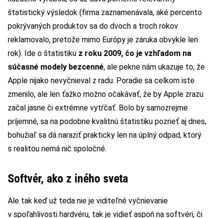
štatistický výsledok (firma zaznamenávala, aké percento
pokrývaných produktov sa do dvoch a troch rokov
reklamovalo, pretože mimo Európy je záruka obvykle len
rok). Ide o štatistiku
z roku 2009, čo je vzhľadom na
súčasné modely bezcenné
, ale pekne nám ukazuje to, že
Apple nijako nevyčnieval z radu. Poradie sa celkom iste
zmenilo, ale len ťažko možno očakávať, že by Apple zrazu
začal jasne či extrémne vytŕčať. Bolo by samozrejme
príjemné, sa na podobne kvalitnú štatistiku pozrieť aj dnes,
bohužiaľ sa dá naraziť prakticky len na úplný odpad, ktorý
s realitou nemá nič spoločné.
Softvér, ako z iného sveta
Ale tak keď už teda nie je viditeľné vyčnievanie
v spoľahlivosti hardvéru, tak je vidieť aspoň na softvéri, či