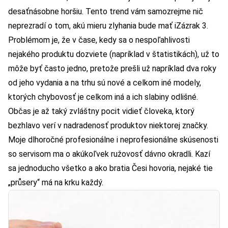
desaťnásobne horšiu. Tento trend vám samozrejme nič
neprezradí o tom, akú mieru zlyhania bude mať iZázrak 3.
Problémom je, že v čase, kedy sa o nespoľahlivosti
nejakého produktu dozviete (napríklad v štatistikách), už to
môže byť často jedno, pretože prešli už napríklad dva roky
od jeho vydania a na trhu sú nové a celkom iné modely,
ktorých chybovosť je celkom iná a ich slabiny odlišné.
Občas je až taký zvláštny pocit vidieť človeka, ktorý
bezhlavo verí v nadradenosť produktov niektorej značky.
Moje dlhoročné profesionálne i neprofesionálne skúsenosti
so servisom ma o akúkoľvek ružovosť dávno okradli. Kazí
sa jednoducho všetko a ako bratia Česi hovoria, nejaké tie
„průsery“ má na krku každý.