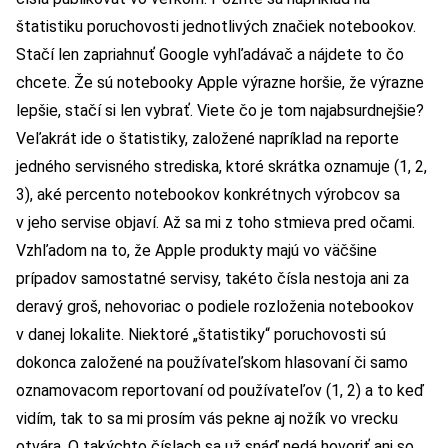
štatistiku poruchovosti jednotlivých značiek notebookov.
Stačí len zapriahnuť Google vyhľadávač a nájdete to čo
chcete. Že sú notebooky Apple výrazne horšie, že výrazne
lepšie, stačí si len vybrať. Viete čo je tom najabsurdnejšie?
Veľakrát ide o štatistiky, založené napríklad na reporte
jedného servisného strediska, ktoré skrátka oznamuje (
1
,
2
,
3
), aké percento notebookov konkrétnych výrobcov sa
v jeho servise objaví. Až sa mi z toho stmieva pred očami.
Vzhľadom na to, že Apple produkty majú vo väčšine
prípadov samostatné servisy, takéto čísla nestoja ani za
deravý groš, nehovoriac o podiele rozloženia notebookov
v danej lokalite. Niektoré „štatistiky“ poruchovosti sú
dokonca založené na používateľskom hlasovaní či samo
oznamovacom reportovaní od používateľov (
1
,
2
) a to keď
vidím, tak to sa mi prosím vás pekne aj nožík vo vrecku
otvára. O takýchto číslach sa už snáď nedá hovoriť ani so