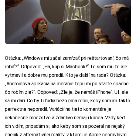
Otázka: „Windows mi začal zamŕzať pri reštartovaní, čo má
robiť?“. Odpoveď: „Ha, kúp si Macbook!“ To som mu to ale
vytmavil a dobre mu poradil. Kto je ďalší na rade? Otázka:
„Androidová aplikácia na meranie tepu mi po štarte spadne,
čo robím zle?“. Odpoveď: „Zle je, že nemáš iPhone“. Uf, ale
sa mi darí. Čo by tí ľudia bezo mňa robili, keby som im takto
perfektne neporadil. Variácií na tieto komentáre je
nekonečné množstvo a zdanlivo nemajú konca. Vždy keď
ich vidím, pripadám si, ako keby som sa pozeral na nejaký
prienik z alternatívnej reality, v ktorej je Apple neomylným