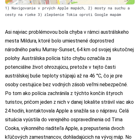
1) Navigovanie v prvých Apple mapách, 2) mosty na suchu a
cesty na rieke 3) zlepšenie Tokia oproti Google mapám
Asi najviac problémovou bola chyba v rámci austrálskeho
mesta Mildura, ktoré bolo umiestnené doprostred
národného parku Murray-Sunset, 64 km od svojej skutočnej
polohy. Austrálska polícia túto chybu označila za
potenciálne život ohrozujúcu, pretože v tejto časti
austrálskej buše teploty stúpajú až na 46 °C, čo je pre
osoby cestujúce bez vodných zásob veľmi nebezpečné.
Po tom ako polícia zachránila z týchto končín štyroch
turistov, pričom jeden z nich v danej lokalite strávil viac ako
24 hodín, kontaktovala Apple a snažila sa o nápravu. Celá
situácia vyústila do verejného ospravedlnenia od Tima
Cooka, výkonného riaditeľa Apple, a prepustenia dvoch
kľúčových zamestnancov, dohliadajúcich na vývoj máp. No