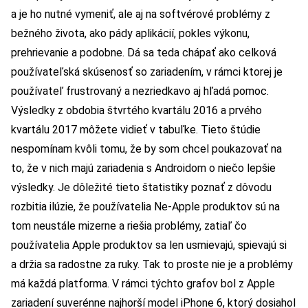
a je ho nutné vymeniť, ale aj na softvérové problémy z
bežného života, ako pády aplikácií, pokles výkonu,
prehrievanie a podobne. Dá sa teda chápať ako celková
používateľská skúsenosť so zariadením, v rámci ktorej je
používateľ frustrovaný a nezriedkavo aj hľadá pomoc.
Výsledky z obdobia štvrtého kvartálu 2016 a prvého
kvartálu 2017 môžete vidieť v tabuľke. Tieto štúdie
nespomínam kvôli tomu, že by som chcel poukazovať na
to, že v nich majú zariadenia s Androidom o niečo lepšie
výsledky. Je dôležité tieto štatistiky poznať z dôvodu
rozbitia ilúzie, že používatelia Ne-Apple produktov sú na
tom neustále mizerne a riešia problémy, zatiaľ čo
používatelia Apple produktov sa len usmievajú, spievajú si
a držia sa radostne za ruky. Tak to proste nie je a problémy
má každá platforma. V rámci týchto grafov bol z Apple
zariadení suverénne najhorší model iPhone 6, ktorý dosiahol