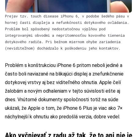
Prejav tzv. touch disease iPhonu 6, v podobe šedého pásu v
hornej časti displeja a nefunkčnosti dotykového ovládania.
Problém bol spôsobený nedostatočnou výplňou pod
integrovanými obvodmi a neprítomnosťou kovového tienenia
dotykového radiča. Pri bežnom miernom ohybe zariadenia
(neviditeľnom) dochádzalo k poškodeniu jeho kontaktov.
Problém s konštrukciou iPhone 6 pritom neboli jediné a
často boli naviazané na blikajúci displej a znefunkčnenie
dotykovej vrstvy aj bez viditeľného ohnutia. Apple čelí
žalobám a novým odhaleniam v tejto súvislosti ešte aj
dnes. Vnútorné dokumenty spoločnosti
totiž na súde
ukázali
, že Apple o tom, že iPhone 6 Plus je viac ako 7×
náchylnejší k ohnutiu ako predošlá verzia, dobre vedel.
Ako vyčnievať z radu až tak, že to ani nie je