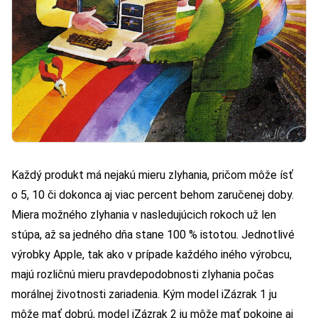
Každý produkt má nejakú mieru zlyhania, pričom môže ísť
o 5, 10 či dokonca aj viac percent behom zaručenej doby.
Miera možného zlyhania v nasledujúcich rokoch už len
stúpa, až sa jedného dňa stane 100 % istotou. Jednotlivé
výrobky Apple, tak ako v prípade každého iného výrobcu,
majú rozličnú mieru pravdepodobnosti zlyhania počas
morálnej životnosti zariadenia. Kým model iZázrak 1 ju
môže mať dobrú, model iZázrak 2 ju môže mať pokojne aj