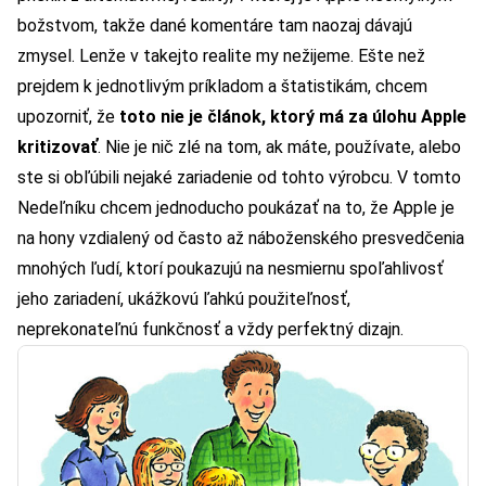
božstvom, takže dané komentáre tam naozaj dávajú
zmysel. Lenže v takejto realite my nežijeme. Ešte než
prejdem k jednotlivým príkladom a štatistikám, chcem
upozorniť, že
toto nie je článok, ktorý má za úlohu Apple
kritizovať
. Nie je nič zlé na tom, ak máte, používate, alebo
ste si obľúbili nejaké zariadenie od tohto výrobcu. V tomto
Nedeľníku chcem jednoducho poukázať na to, že Apple je
na hony vzdialený od často až náboženského presvedčenia
mnohých ľudí, ktorí poukazujú na nesmiernu spoľahlivosť
jeho zariadení, ukážkovú ľahkú použiteľnosť,
neprekonateľnú funkčnosť a vždy perfektný dizajn.