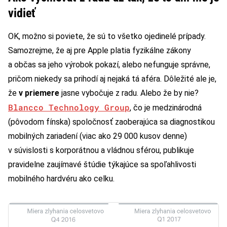
vidieť
OK, možno si poviete, že sú to všetko ojedinelé prípady.
Samozrejme, že aj pre Apple platia fyzikálne zákony
a občas sa jeho výrobok pokazí, alebo nefunguje správne,
pričom niekedy sa prihodí aj nejaká tá aféra. Dôležité ale je,
že
v priemere
jasne vybočuje z radu. Alebo že by nie?
Blancco Technology Group
, čo je medzinárodná
(pôvodom fínska) spoločnosť zaoberajúca sa diagnostikou
mobilných zariadení (viac ako 29 000 kusov denne)
v súvislosti s korporátnou a vládnou sférou, publikuje
pravidelne zaujímavé štúdie týkajúce sa spoľahlivosti
mobilného hardvéru ako celku.