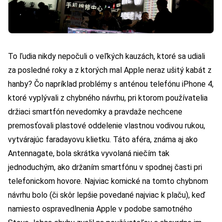
To ľudia nikdy nepočuli o veľkých kauzách, ktoré sa udiali
za posledné roky a z ktorých mal Apple neraz ušitý kabát z
hanby? Čo napríklad problémy s anténou telefónu iPhone 4,
ktoré vyplývali z chybného návrhu, pri ktorom používatelia
držiaci smartfón nevedomky a pravdaže nechcene
premosťovali plastové oddelenie vlastnou vodivou rukou,
vytvárajúc faradayovu klietku. Táto aféra, známa aj ako
Antennagate, bola skrátka vyvolaná niečím tak
jednoduchým, ako držaním smartfónu v spodnej časti pri
telefonickom hovore. Najviac komické na tomto chybnom
návrhu bolo (či skôr lepšie povedané najviac k plaču), keď
namiesto ospravedlnenia Apple v podobe samotného