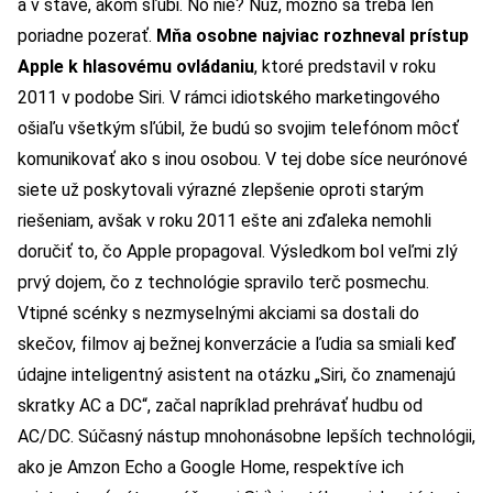
a v stave, akom sľúbi. No nie? Nuž, možno sa treba len
poriadne pozerať.
Mňa osobne najviac rozhneval prístup
Apple k hlasovému ovládaniu
, ktoré predstavil v roku
2011 v podobe Siri. V rámci idiotského marketingového
ošiaľu všetkým sľúbil, že budú so svojim telefónom môcť
komunikovať ako s inou osobou. V tej dobe síce neurónové
siete už poskytovali výrazné zlepšenie oproti starým
riešeniam, avšak v roku 2011 ešte ani zďaleka nemohli
doručiť to, čo Apple propagoval. Výsledkom bol veľmi zlý
prvý dojem, čo z technológie spravilo terč posmechu.
Vtipné scénky s nezmyselnými akciami sa dostali do
skečov, filmov aj bežnej konverzácie a ľudia sa smiali keď
údajne inteligentný asistent na otázku „Siri, čo znamenajú
skratky AC a DC“, začal napríklad prehrávať hudbu od
AC/DC. Súčasný nástup mnohonásobne lepších technológii,
ako je Amzon Echo a Google Home, respektíve ich