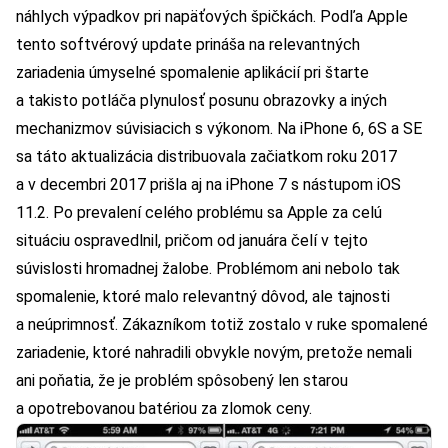
náhlych výpadkov pri napäťových špičkách. Podľa Apple
tento softvérový update prináša na relevantných
zariadenia úmyselné spomalenie aplikácií pri štarte
a takisto potláča plynulosť posunu obrazovky a iných
mechanizmov súvisiacich s výkonom. Na iPhone 6, 6S a SE
sa táto aktualizácia distribuovala začiatkom roku 2017
a v decembri 2017 prišla aj na iPhone 7 s nástupom iOS
11.2. Po prevalení celého problému sa Apple za celú
situáciu ospravedlnil, pričom od januára čelí v tejto
súvislosti hromadnej žalobe. Problémom ani nebolo tak
spomalenie, ktoré malo relevantný dôvod, ale tajnosti
a neúprimnosť. Zákazníkom totiž zostalo v ruke spomalené
zariadenie, ktoré nahradili obvykle novým, pretože nemali
ani poňatia, že je problém spôsobený len starou
a opotrebovanou batériou za zlomok ceny.