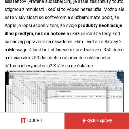
asistentov (vrátane súčasnej Siri), je stále zasiahnutý touto
stigmou z minulosti, i keď si to vôbec nezaslúžia. Možno ale
ešte v súvislosti so softvérom a službami máte pocit, že
Apple je lepší aspoň v tom, že svoje
produkty neohlasuje
dlho predtým
,
než sú hotové
a ukazuje ich až vtedy, keď
sú naozaj pripravené na nasadenie. Ehm… viete že Airplay 2
a iMessage iCloud boli ohlásené už pred viac ako 350 dňami
a už viac ako 250 dní ubehlo od pôvodne ohláseného
dátumu ich vypustenia? Stále na ne čakáme.
TOUCHIT
Rýchle správy