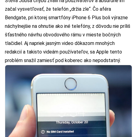
Steva Jobsa chybu zvalil na používateľov a absurdne im
začal vysvetľovať, že telefón „držia zle“. Čo aféra
Bendgate, pri ktorej smartfóny iPhone 6 Plus boli výrazne
náchylnejšie na ohnutie ako iné telefóny, z dôvodu nie príliš
šťastného návrhu obvodového rámu v mieste bočných
tlačidiel. Aj napriek jasným video dôkazom mnohých
redakcií a takisto videám používateľov, sa Apple tento
problém snažil zamiesť pod koberec ako nepodstatný.