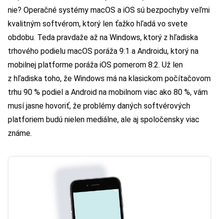
nie? Operačné systémy macOS a iOS sú bezpochyby veľmi
kvalitným softvérom, ktorý len ťažko hľadá vo svete
obdobu. Teda pravdaže až na Windows, ktorý z hľadiska
trhového podielu macOS poráža 9:1 a Androidu, ktorý na
mobilnej platforme poráža iOS pomerom 8:2. Už len
z hľadiska toho, že Windows má na klasickom počítačovom
trhu 90 % podiel a Android na mobilnom viac ako 80 %, vám
musí jasne hovoriť, že problémy daných softvérových
platforiem budú nielen mediálne, ale aj spoločensky viac
známe.