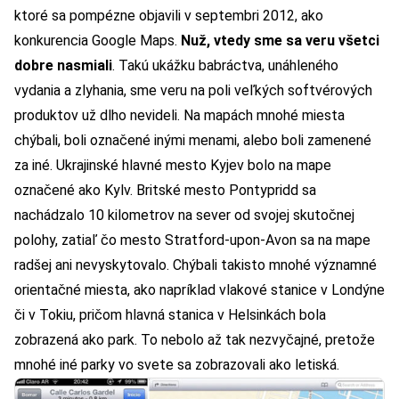
ktoré sa pompézne objavili v septembri 2012, ako
konkurencia Google Maps.
Nuž,
vtedy sme sa veru všetci
dobre nasmiali
. Takú ukážku babráctva, unáhleného
vydania a zlyhania, sme veru na poli veľkých softvérových
produktov už dlho nevideli. Na mapách mnohé miesta
chýbali, boli označené inými menami, alebo boli zamenené
za iné. Ukrajinské hlavné mesto Kyjev bolo na mape
označené ako Kylv. Britské mesto Pontypridd sa
nachádzalo 10 kilometrov na sever od svojej skutočnej
polohy, zatiaľ čo mesto Stratford-upon-Avon sa na mape
radšej ani nevyskytovalo. Chýbali takisto mnohé významné
orientačné miesta, ako napríklad vlakové stanice v Londýne
či v Tokiu, pričom hlavná stanica v Helsinkách bola
zobrazená ako park. To nebolo až tak nezvyčajné, pretože
mnohé iné parky vo svete sa zobrazovali ako letiská.