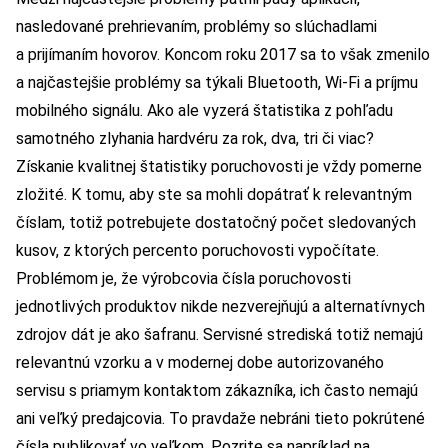
nasledované prehrievaním, problémy so slúchadlami
a prijímaním hovorov. Koncom roku 2017 sa to však zmenilo
a najčastejšie problémy sa týkali Bluetooth, Wi-Fi a príjmu
mobilného signálu. Ako ale vyzerá štatistika z pohľadu
samotného zlyhania hardvéru za rok, dva, tri či viac?
Získanie kvalitnej štatistiky poruchovosti je vždy pomerne
zložité. K tomu, aby ste sa mohli dopátrať k relevantným
číslam, totiž potrebujete dostatočný počet sledovaných
kusov, z ktorých percento poruchovosti vypočítate.
Problémom je, že výrobcovia čísla poruchovosti
jednotlivých produktov nikde nezverejňujú a alternatívnych
zdrojov dát je ako šafranu. Servisné strediská totiž nemajú
relevantnú vzorku a v modernej dobe autorizovaného
servisu s priamym kontaktom zákazníka, ich často nemajú
ani veľký predajcovia. To pravdaže nebráni tieto pokrútené
čísla publikovať vo veľkom. Pozrite sa napríklad na