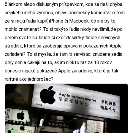
článkom alebo diskusným príspevkom, kde sa rieši chyba
nejakého iného výrobcu, objaví posmešný komentár o tom,
že si majú ľudia kúpiť iPhone či Macbook, čo iné by to
mohlo znamenať? To si takýto ľudia nikdy nevšimli, že po
celom svete sú tisíce či skôr desiatky tisíce servisných
stredísk, ktoré sa zaoberajú opravami pokazených Apple
zariadení? To si myslia, že tam tí servisáci znudene sedia
celý deň a čakajú na to, ak im niekto raz za 10 rokov
donesie nejaké pokazené Apple zariadenie, ktoré je tak
raritné ako jednorožec?