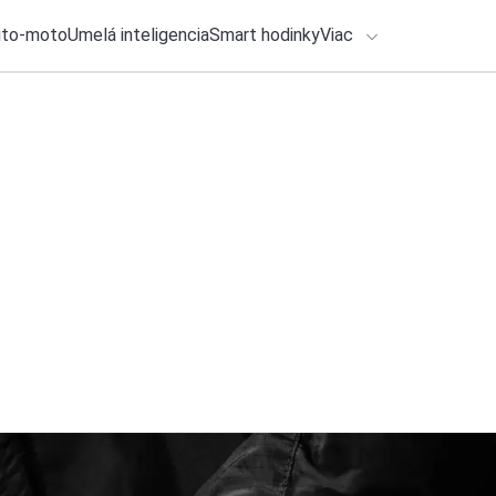
uto-moto
Umelá inteligencia
Smart hodinky
Viac
HLO BY VÁS ZAUJÍMAŤ
lačové správy
27. júla 2026
•
3m
ADÁVANIA
Ktoré mobily kupujú
operátorov
Zadajte frázu pre vyhľadanie
Roman Kadlec