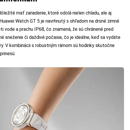
ôležité mať zariadenie, ktoré odolá nielen chladu, ale aj
uawei Watch GT 5 je navrhnutý s ohľadom na drsné zimné
oti vode a prachu IP68, čo znamená, že sú chránené pred
né sneženie či daždivé počasie, čo je ideálne, keď sa vydáte
ry. V kombinácii s robustným rámom sú hodinky skutočne
prinesú.