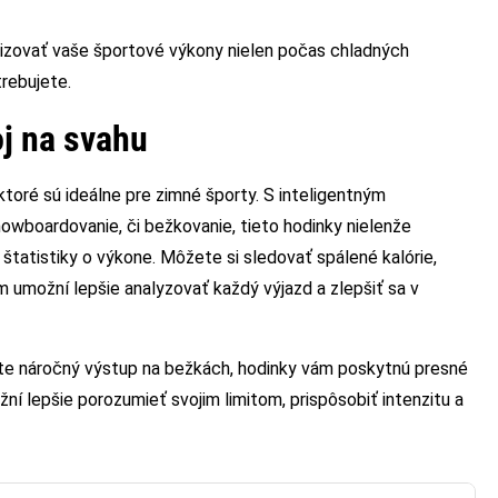
izovať vaše športové výkony nielen počas chladných
rebujete.
oj na svahu
ktoré sú ideálne pre zimné športy. S inteligentným
nowboardovanie, či bežkovanie, tieto hodinky nielenže
 štatistiky o výkone. Môžete si sledovať spálené kalórie,
ám umožní lepšie analyzovať každý výjazd a zlepšiť sa v
ívate náročný výstup na bežkách, hodinky vám poskytnú presné
í lepšie porozumieť svojim limitom, prispôsobiť intenzitu a