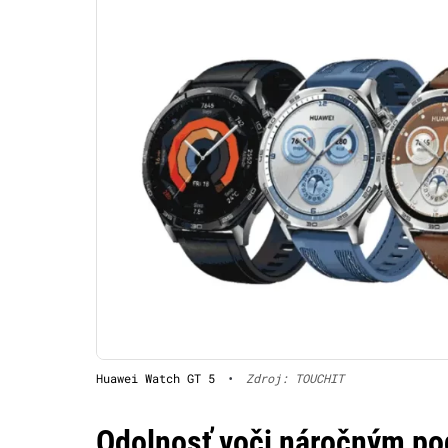
Huawei Watch GT 5
•
Zdroj: TOUCHIT
Odolnosť voči náročným p