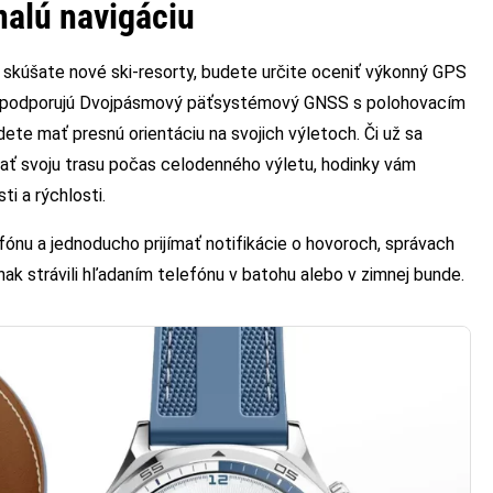
nalú navigáciu
 skúšate nové ski-resorty, budete určite oceniť výkonný GPS
y podporujú Dvojpásmový päťsystémový GNSS s polohovacím
e mať presnú orientáciu na svojich výletoch. Či už sa
ať svoju trasu počas celodenného výletu, hodinky vám
i a rýchlosti.
fónu a jednoducho prijímať notifikácie o hovoroch, správach
inak strávili hľadaním telefónu v batohu alebo v zimnej bunde.