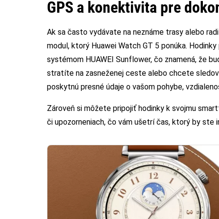
GPS a konektivita pre doko
Ak sa často vydávate na neznáme trasy alebo radi
modul, ktorý Huawei Watch GT 5 ponúka. Hodink
systémom HUAWEI Sunflower, čo znamená, že budet
stratíte na zasneženej ceste alebo chcete sledov
poskytnú presné údaje o vašom pohybe, vzdialenost
Zároveň si môžete pripojiť hodinky k svojmu smart
či upozorneniach, čo vám ušetrí čas, ktorý by ste 