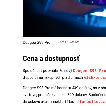
•
Zdroj: Doogee
Doogee S98 Pro
Cena a dostupnosť
Doogee S98 Pr
Spoločnosť potvrdila, že nový
AliExpres
dispozícii na nákupných platformách
Doogee S98 Pro má hodnotu 439 dolárov, no v obdo
svetovej premiére za cenu 329 dolárov. Spoločnosť
fanúšikovia
darčekovú akciu a niektorí šťastní