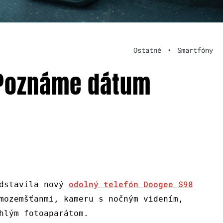
Ostatné
•
Smartfóny
 Poznáme dátum
odolný telefón Doogee S98
edstavila nový
mozemšťanmi, kameru s nočným videním,
hlým fotoaparátom.