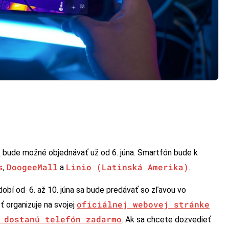
o
bude možné objednávať už od 6. júna. Smartfón bude k
s
DoogeeMall
Linio (Latinská Amerika)
,
a
.
bí od 6. až 10. júna sa bude predávať so zľavou vo
oficiálnej webovej stránke
 organizuje na svojej
 dostanú telefón zadarmo
. Ak sa chcete dozvedieť