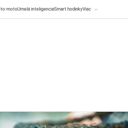
uto-moto
Umelá inteligencia
Smart hodinky
Viac
HLO BY VÁS ZAUJÍMAŤ
lačové správy
6. augusta 2026
•
2m
ADÁVANIA
OPPO, OnePlus a R
17: Ktoré modely s
Zadajte frázu pre vyhľadanie
Katarína Šimková