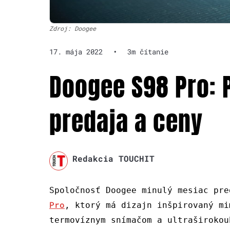
Zdroj: Doogee
17. mája 2022
•
3m čítanie
Doogee S98 Pro:
predaja a ceny
Redakcia TOUCHIT
Spoločnosť Doogee minulý mesiac pr
Pro
, ktorý má dizajn inšpirovaný mi
termovíznym snímačom a ultraširokou