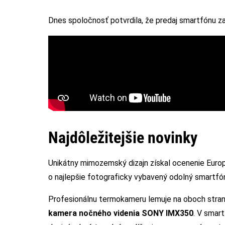
Dnes spoločnosť potvrdila, že predaj smartfónu za
Najdôležitejšie novinky
Unikátny mimozemský dizajn získal ocenenie Euro
o najlepšie fotograficky vybavený odolný smartfó
Profesionálnu termokameru lemuje na oboch stra
kamera nočného videnia SONY IMX350
. V smar