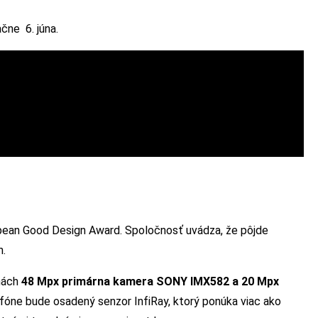
čne 6. júna.
pean Good Design Award. Spoločnosť uvádza, že pôjde
n.
nách
48 Mpx primárna kamera SONY IMX582 a 20 Mpx
tfóne bude osadený senzor InfiRay, ktorý ponúka viac ako