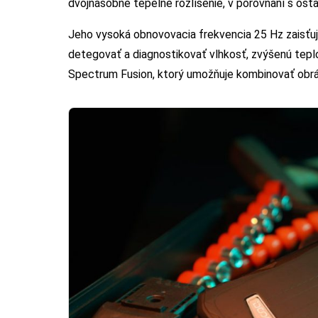
dvojnásobné tepelné rozlíšenie, v porovnaní s ost
Jeho vysoká obnovovacia frekvencia 25 Hz zaisťuj
detegovať a diagnostikovať vlhkosť, zvýšenú teplo
Spectrum Fusion, ktorý umožňuje kombinovať obrá