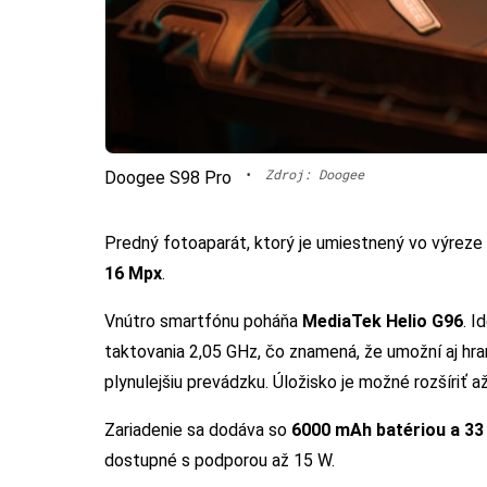
•
Zdroj: Doogee
Doogee S98 Pro
Predný fotoaparát, ktorý je umiestnený vo výreze
16 Mpx
.
Vnútro smartfónu poháňa
MediaTek Helio G96
. I
taktovania 2,05 GHz, čo znamená, že umožní aj hra
plynulejšiu prevádzku. Úložisko je možné rozšíriť
Zariadenie sa dodáva so
6000 mAh batériou a 33 
dostupné s podporou až 15 W.