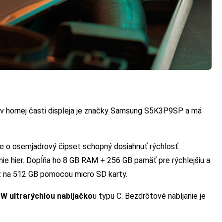
 v hornej časti displeja je značky Samsung S5K3P9SP a má
de o osemjadrový čipset schopný dosiahnuť rýchlosť
nie hier. Dopĺňa ho 8 GB RAM + 256 GB pamäť pre rýchlejšiu a
 až na 512 GB pomocou micro SD karty.
W ultrarýchlou nabíjačko
u typu C. Bezdrôtové nabíjanie je