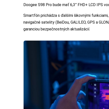
Doogee S98 Pro bude mať 6,3” FHD+ LCD IPS vodood
Smartfón prichádza s ďalšími šikovnými funkciami, 
navigačné satelity (BeiDou, GALILEO, GPS a GLONA
garanciou bezpečnostných aktualizácií.