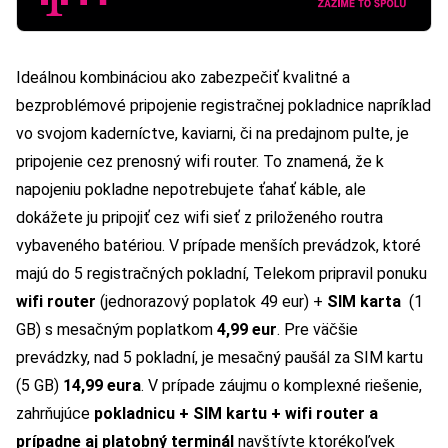
Ideálnou kombináciou ako zabezpečiť kvalitné a
bezproblémové pripojenie registračnej pokladnice napríklad
vo svojom kaderníctve, kaviarni, či na predajnom pulte, je
pripojenie cez prenosný wifi router. To znamená, že k
napojeniu pokladne nepotrebujete ťahať káble, ale
dokážete ju pripojiť cez wifi sieť z priloženého routra
vybaveného batériou. V prípade menších prevádzok, ktoré
majú do 5 registračných pokladní, Telekom pripravil ponuku
wifi router
(jednorazový poplatok 49 eur) +
SIM karta
(1
GB) s mesačným poplatkom
4,99 eur
. Pre väčšie
prevádzky, nad 5 pokladní, je mesačný paušál za SIM kartu
(5 GB)
14,99 eura
. V prípade záujmu o komplexné riešenie,
zahrňujúce
pokladnicu + SIM kartu + wifi router a
prípadne aj platobný terminál
navštívte ktorékoľvek