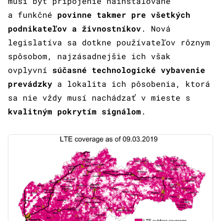
musí byť pripojenie nainštalované
a funkčné
povinne takmer pre všetkých
podnikateľov a živnostníkov
. Nová
legislatíva sa dotkne používateľov rôznym
spôsobom, najzásadnejšie ich však
ovplyvní
súčasné technologické vybavenie
prevádzky
a lokalita ich pôsobenia, ktorá
sa nie vždy musí nachádzať v mieste s
kvalitným pokrytím signálom
.