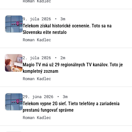
Roman Kadlec
9. júla 2026
•
3m
Telekom získal historické ocenenie. Toto sa na
Slovensku ešte nestalo
Roman Kadlec
2. júla 2026
•
2m
Magio TV má už 29 regionálnych TV kanálov. Toto je
kompletný zoznam
Roman Kadlec
29. júna 2026
•
3m
Telekom vypne 2G sieť. Tieto telefóny a zariadenia
prestanú fungovať správne
Roman Kadlec