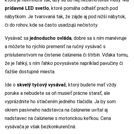
prídavné LED svetlo
, ktoré pomáha odhaliť prach pod
nábytkom. Je tvarovaná tak, že zájde aj pod nižší nábytok,
či do rohov, kde sa často usadzujú nečistoty.
Vysávač sa
jednoducho ovláda
, dobre sa s ním manévruje
a môžete ho rýchlo premeniť na ručný vysávač s
príslušenstvom na čistenie čalúnenia či štrbín. Vďaka tomu,
že je ľahký, s ním ľahko povysávate napríklad pavučiny či
ťažšie dostupné miesta.
Ide o
skvelý tyčový vysávač
, ktorý budete mať vždy
poruke a nebudete sa oň musieť prácne starať, ale
vyprázdnite ho stlačením jedného tlačidla. Ja by som
okrem pasívneho nadstavca na čalúnenie uvítal aj
nadstavec na čalúnenie s motorickou kefkou. Cena
vysávača je však bezkonkurenčná.