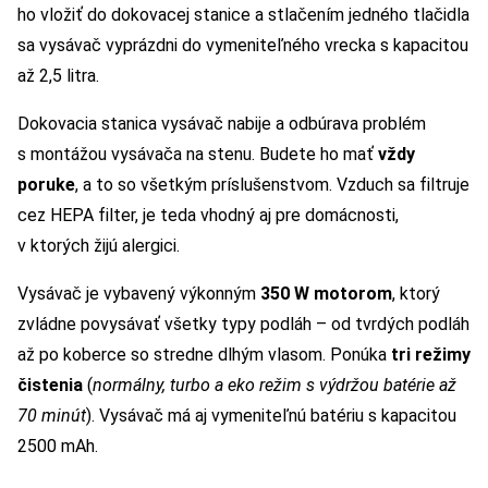
ho vložiť do dokovacej stanice a stlačením jedného tlačidla
sa vysávač vyprázdni do vymeniteľného vrecka s kapacitou
až 2,5 litra.
Dokovacia stanica vysávač nabije a odbúrava problém
s montážou vysávača na stenu. Budete ho mať
vždy
poruke
, a to so všetkým príslušenstvom. Vzduch sa filtruje
cez HEPA filter, je teda vhodný aj pre domácnosti,
v ktorých žijú alergici.
Vysávač je vybavený výkonným
350 W motorom
, ktorý
zvládne povysávať všetky typy podláh – od tvrdých podláh
až po koberce so stredne dlhým vlasom. Ponúka
tri režimy
čistenia
(
normálny, turbo a eko režim s výdržou batérie až
70 minút
). Vysávač má aj vymeniteľnú batériu s kapacitou
2500 mAh.