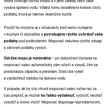
zhora zvlhčuje čistou vodou a v jeho zadnej časti zase
vysáva špinavú vodu. Vďaka tomu dosiahnete krásne čistú
podlahu, ktorá je takmer okamžite suchá.
Použiť ho možete aj v situáciách, keď niečo rozlejete
v kuchyni či obývačke a
potrebujete rýchlo ochrániť vaše
podlahy
pod poškodením. Mopovač tekutinu rýchlo odsaje
a zároveň podlahu vyčistí.
Údržba mopu je minimálna
– po dokončení čistenia sa
mopovací valec automaticky sám očistí a vysuší, čím sa
predchádza zápachu a plesniam. Stačí iba vyliať
a vypláchnuť nádobu na špinavú vodu.
V prípade, ak by ste chceli mopovací valec ručne raz za
čas preprať, je možné
ho ľahko vytiahnuť
, vyčistiť, nechať
vysušiť a znovu vložiť. Mopovač disponuje reproduktorom,