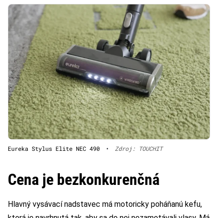
Eureka Stylus Elite NEC 490
•
Zdroj: TOUCHIT
Cena je bezkonkurenčná
Hlavný vysávací nadstavec má motoricky poháňanú kefu,
ktorá je navrhnutá tak, aby sa do nej nezamotávali vlasy. Má