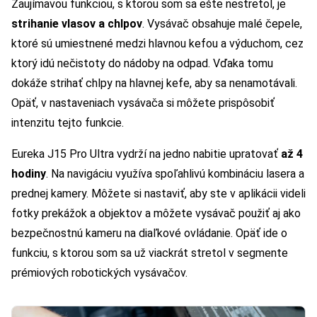
Zaujímavou funkciou, s ktorou som sa ešte nestretol, je
strihanie vlasov a chlpov
. Vysávač obsahuje malé čepele,
ktoré sú umiestnené medzi hlavnou kefou a výduchom, cez
ktorý idú nečistoty do nádoby na odpad. Vďaka tomu
dokáže strihať chlpy na hlavnej kefe, aby sa nenamotávali.
Opäť, v nastaveniach vysávača si môžete prispôsobiť
intenzitu tejto funkcie.
Eureka J15 Pro Ultra vydrží na jedno nabitie upratovať
až 4
hodiny
. Na navigáciu využíva spoľahlivú kombináciu lasera a
prednej kamery. Môžete si nastaviť, aby ste v aplikácii videli
fotky prekážok a objektov a môžete vysávač použiť aj ako
bezpečnostnú kameru na diaľkové ovládanie. Opäť ide o
funkciu, s ktorou som sa už viackrát stretol v segmente
prémiových robotických vysávačov.