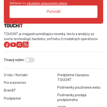
Súhlasím so
zásadami spracovaním údajov
.
Potvrdiť
TOUCHIT je magazín prinášajúci novinky, testy a analýzy zo
sveta technológií, hardvéru, softvéru či mobilných operátorov.
Tmavý režim
O nás / Kontakt
Predplatné časopisu
TOUCHIT
Pre inzerentov
Podmienky používania webu
BrandIT
Podmienky predaja
Predplatné
predplatného