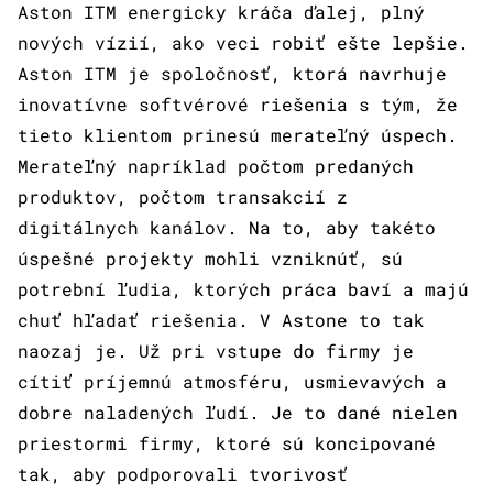
Aston ITM energicky kráča ďalej, plný
nových vízií, ako veci robiť ešte lepšie.
Aston ITM je spoločnosť, ktorá navrhuje
inovatívne softvérové riešenia s tým, že
tieto klientom prinesú merateľný úspech.
Merateľný napríklad počtom predaných
produktov, počtom transakcií z
digitálnych kanálov. Na to, aby takéto
úspešné projekty mohli vzniknúť, sú
potrební ľudia, ktorých práca baví a majú
chuť hľadať riešenia. V Astone to tak
naozaj je. Už pri vstupe do firmy je
cítiť príjemnú atmosféru, usmievavých a
dobre naladených ľudí. Je to dané nielen
priestormi firmy, ktoré sú koncipované
tak, aby podporovali tvorivosť