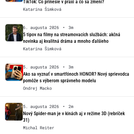
TikTok: Čo prinesie v praxi a čo sa zmení?
Katarína Šimková
6. augusta 2026
•
3m
5 tipov na filmy na streamovacích službách: akčná
novinka aj kvalitná dráma a mnoho ďalšieho
Katarína Šimková
5. augusta 2026
•
3m
Ako sa vyznať v smartfónoch HONOR? Nový sprievodca
pomôže s výberom správneho modelu
Ondrej Macko
5. augusta 2026
•
2m
Nový Spider-man je v kinách aj v režime 3D (rebríček
31)
Michal Reiter