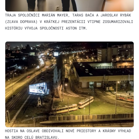
TRAJA SPOLOČNÍCI MARIÁN MAYER, TARAS BAČA A JAROSLAV RYBÁK
(ZĽAVA DOPRAVA) V KRÁTKEJ PREZENTÁCII VTIPNE ZOSUMARIZOVALI
HISTÓRIU VÝVOJA SPOLOČNOSTI ASTON ITM.
HOSTIA NA OSLAVE OBDIVOVALI NOVÉ PRIESTORY A KRÁSNY VÝHĽAD
NA SKORO CELÚ BRATISLAVU.