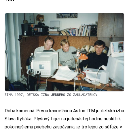
ZIMA 1997, DETSKÁ IZBA JEDNÉHO ZO ZAKLADATEĽOV
Doba kamenná. Prvou kanceláriou Aston ITM je detská izba
Slava Rybáka. Plyšový tiger na jedenástej hodine neslúži k
pokojnejšiemu priebehu zaspávania, je trofejou zo súťaže v