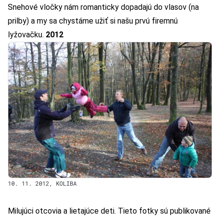
Snehové vločky nám romanticky dopadajú do vlasov (na
prilby) a my sa chystáme užiť si našu prvú firemnú
lyžovačku.
2012
10. 11. 2012, KOLIBA
Milujúci otcovia a lietajúce deti. Tieto fotky sú publikované