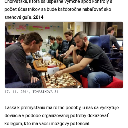
Chorvátska, ktorá sa úspešne vymkne spod kontroly a
počet účastníkov sa bude každoročne nabaľovať ako
snehová guľa.
2014
17. 11. 2014, TOMÁŠIKOVA 31
Láska k premýšľaniu má rôzne podoby, u nás sa vyskytuje
deviácia v podobe organizovanej potreby dokazovať
kolegom, kto má väčší mozgový potenciál.