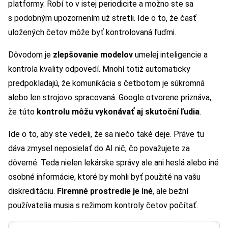
platformy. Robí to v istej periodicite a možno ste sa
s podobným upozornením už stretli. Ide o to, že časť
uložených četov môže byť kontrolovaná ľuďmi.
Dôvodom je
zlepšovanie modelov
umelej inteligencie a
kontrola kvality odpovedí. Mnohí totiž automaticky
predpokladajú, že komunikácia s četbotom je súkromná
alebo len strojovo spracovaná. Google otvorene priznáva,
že túto
kontrolu môžu vykonávať aj skutoční ľudia
.
Ide o to, aby ste vedeli, že sa niečo také deje. Práve tu
dáva zmysel neposielať do AI nič, čo považujete za
dôverné. Teda nielen lekárske správy ale ani heslá alebo iné
osobné informácie, ktoré by mohli byť použité na vašu
diskreditáciu.
Firemné prostredie je iné
, ale bežní
používatelia musia s režimom kontroly četov počítať.