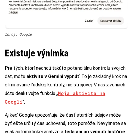
Zdroj: Google
Existuje výnimka
Pre tých, ktorí nechcú takúto potenciálnu kontrolu svojich
dát, môžu
aktivitu v Gemini vypnúť
. To je základný krok na
eliminovanie ľudskej kontroly, nie strojovej. V nastaveniach
Moja aktivita na
účtu deaktivujte funkciu „
Googli
“.
Aj keď Google upozorňuje, že časť starších údajov môže
byť ešte určitý čas uchovaná, toto pomôže. Nevyhnete sa
však automatickej analýze a
teda ani po vypnutí histórie