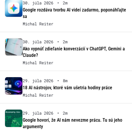
30. júla 2026
•
2m
Google rozdáva tvorbu AI videí zadarmo, poponáhľajte
sa
Michal Reiter
30. júla 2026
•
2m
Ako vypnúť zdieľanie konverzácií v ChatGPT, Gemini a
Claude?
Michal Reiter
29. júla 2026
•
8m
18 AI nástrojov, ktoré vám ušetria hodiny práce
Michal Reiter
29. júla 2026
•
2m
Google hovorí, že AI nám nevezme prácu. Tu sú jeho
argumenty