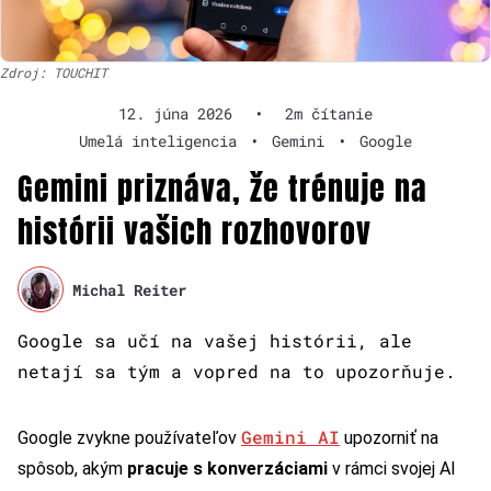
Zdroj: TOUCHIT
12. júna 2026
•
2m čítanie
Umelá inteligencia
•
Gemini
•
Google
Gemini priznáva, že trénuje na
histórii vašich rozhovorov
Michal Reiter
Google sa učí na vašej histórii, ale
netají sa tým a vopred na to upozorňuje.
Gemini AI
Google zvykne používateľov
upozorniť na
spôsob, akým
pracuje s konverzáciami
v rámci svojej AI