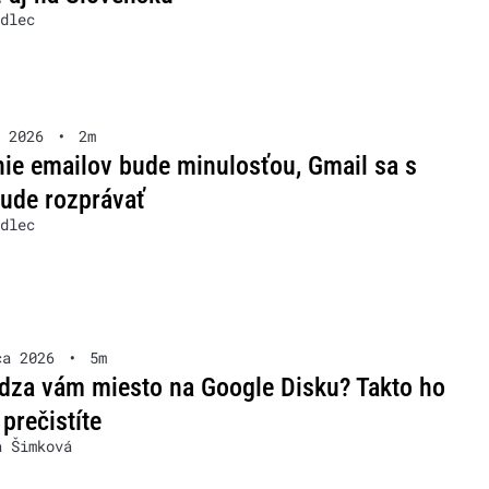
dlec
 2026
•
2m
ie emailov bude minulosťou, Gmail sa s
ude rozprávať
dlec
ca 2026
•
5m
dza vám miesto na Google Disku? Takto ho
 prečistíte
a Šimková