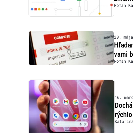
Roman Ka
20. mája
Hľadan
vami b
Roman Ka
16. mar
Dochá
rýchlo
Katarín