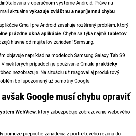
edinštalovaná v operačnom systéme Android. Práve na
mail aktuálne
vykazuje zvláštnu a nepríjemnú chybu
.
aplikácie Gmail pre Android zasahuje rozšírený problém, ktorý
plne prázdne okná aplikácie
. Chyba sa týka najmä
tabletov
ádzajú hlavne od majiteľov zariadení Samsung.
lém objavuje napríklad na modeloch Samsung Galaxy Tab S9
 V niektorých prípadoch je používanie Gmailu
prakticky
 vôbec nezobrazuje. Na situáciu už reagoval aj produktový
problém bol upozornený už samotný Google.
 avšak Google musí chybu opraviť
System WebView
, ktorý zabezpečuje zobrazovanie webového
dy pomôže prepnutie zariadenia z portrétového režimu do