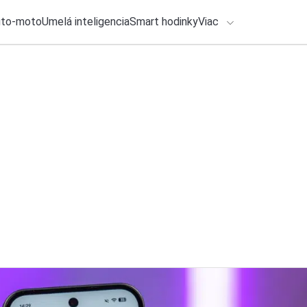
uto-moto
Umelá inteligencia
Smart hodinky
Viac
HLO BY VÁS ZAUJÍMAŤ
lačové správy
4. augusta 2026
•
5m
ADÁVANIA
Hermes do každej 
chodu domácnosti
Zadajte frázu pre vyhľadanie
Redakcia TOUCHIT