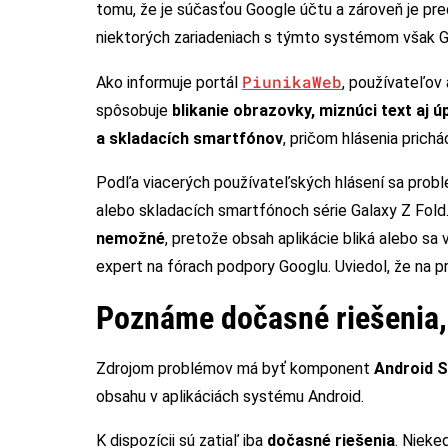
tomu, že je súčasťou Google účtu a zároveň je pr
niektorých zariadeniach s týmto systémom však G
PiunikaWeb
Ako informuje portál
, používateľov 
spôsobuje
blikanie obrazovky, miznúci text aj ú
a skladacích smartfónov
, pričom hlásenia prich
Podľa viacerých používateľských hlásení sa prob
alebo skladacích smartfónoch série Galaxy Z Fold.
nemožné
, pretože obsah aplikácie bliká alebo sa
expert na fórach podpory Googlu. Uviedol, že na 
Poznáme dočasné riešenia,
Zdrojom problémov má byť komponent
Android 
obsahu v aplikáciách systému Android.
K dispozícii sú zatiaľ iba
dočasné riešenia
. Nieke