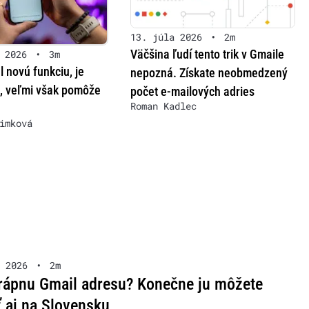
13. júla 2026
•
2m
Väčšina ľudí tento trik v Gmaile
 2026
•
3m
l novú funkciu, je
nepozná. Získate neobmedzený
 veľmi však pomôže
počet e-mailových adries
Roman Kadlec
imková
 2026
•
2m
rápnu Gmail adresu? Konečne ju môžete
 aj na Slovensku