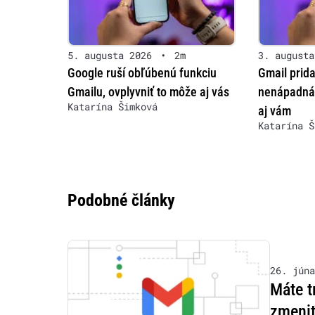
5. augusta 2026
•
2m
3. augusta
Google ruší obľúbenú funkciu
Gmail prida
Gmailu, ovplyvniť to môže aj vás
nenápadná,
Katarína Šimková
aj vám
Katarína Š
Podobné články
26. júna
Máte t
zmeniť