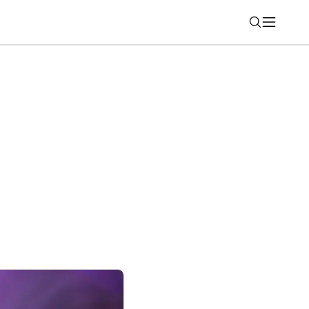
Nájsť
domácnosti. AI s pamäťou, ktorá rozumie