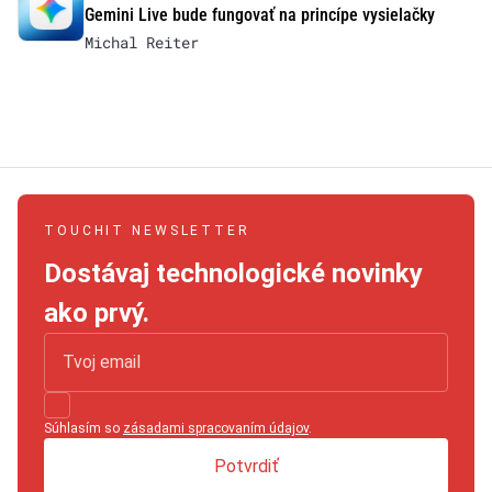
Gemini Live bude fungovať na princípe vysielačky
Michal Reiter
TOUCHIT NEWSLETTER
Dostávaj technologické novinky
ako prvý.
Súhlasím so
zásadami spracovaním údajov
.
Potvrdiť