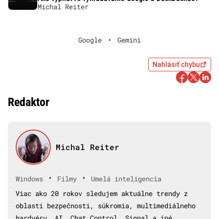
Michal Reiter
Google
•
Gemini
Nahlásiť chybu
Redaktor
Michal Reiter
•
•
Windows
Filmy
Umelá inteligencia
Viac ako 20 rokov sledujem aktuálne trendy z
oblasti bezpečnosti, súkromia, multimediálneho
hardvéru, AI, Chat Control, Signal a iné.