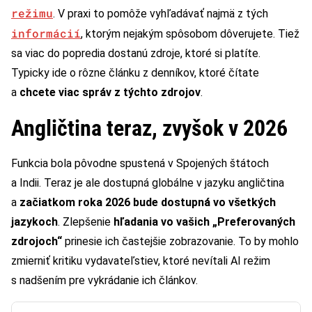
režimu
. V praxi to pomôže vyhľadávať najmä z tých
informácií
, ktorým nejakým spôsobom dôverujete. Tiež
sa viac do popredia dostanú zdroje, ktoré si platíte.
Typicky ide o rôzne článku z denníkov, ktoré čítate
a
chcete viac správ z týchto zdrojov
.
Angličtina teraz, zvyšok v 2026
Funkcia bola pôvodne spustená v Spojených štátoch
a Indii. Teraz je ale dostupná globálne v jazyku angličtina
a
začiatkom roka 2026 bude dostupná vo všetkých
jazykoch
. Zlepšenie
hľadania vo vašich „Preferovaných
zdrojoch“
prinesie ich častejšie zobrazovanie. To by mohlo
zmierniť kritiku vydavateľstiev, ktoré nevítali AI režim
s nadšením pre vykrádanie ich článkov.