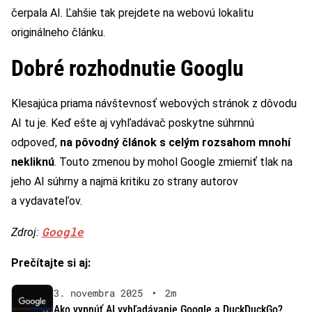
čerpala AI. Ľahšie tak prejdete na webovú lokalitu
originálneho článku.
Dobré rozhodnutie Googlu
Klesajúca priama návštevnosť webových stránok z dôvodu
AI tu je. Keď ešte aj vyhľadávač poskytne súhrnnú
odpoveď,
na pôvodný článok s celým rozsahom mnohí
nekliknú
. Touto zmenou by mohol Google zmierniť tlak na
jeho AI súhrny a najmä kritiku zo strany autorov
a vydavateľov.
Google
Zdroj:
Prečítajte si aj:
3. novembra 2025
•
2m
Ako vypnúť AI vyhľadávanie Google a DuckDuckGo?