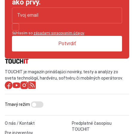
ako prvý.
Súhlasím so
zásadami spracovaním údajov
.
Potvrdiť
TOUCHIT je magazín prinášajúci novinky, testy a analýzy zo
sveta technológií, hardvéru, softvéru či mobilných operátorov.
Tmavý režim
O nás / Kontakt
Predplatné časopisu
TOUCHIT
Pre inzerentov