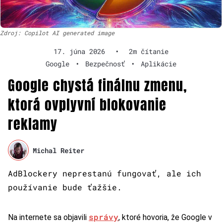
Zdroj: Copilot AI generated image
17. júna 2026
•
2m čítanie
Google
•
Bezpečnosť
•
Aplikácie
Google chystá finálnu zmenu,
ktorá ovplyvní blokovanie
reklamy
Michal Reiter
AdBlockery neprestanú fungovať, ale ich
používanie bude ťažšie.
správy
Na internete sa objavili
, ktoré hovoria, že Google v