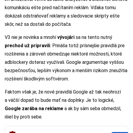
komunikáciu ešte pred načítaním reklám. Vďaka tomu
dokázali odstraňovať reklamy a sledovacie skripty ešte
skôr, než sa dostali do počítača.
V3 nie je novinka a mnohí
vývojári
sa na tento nutný
prechod už pripravili
. Prináša totiž prísnejšie pravidlá pre
rozšírenia a zároveň obmedzuje niektoré možnosti, ktoré
adblockery doteraz využívali. Google argumentuje vyššou
bezpečnosťou, lepším výkonom a menším rizikom zneužitia
rozšírení škodlivým softvérom.
Faktom však je, že nové pravidlá Google až tak neohrozí
a väčší dopad to bude mať na doplnky. Je to logické,
Google zarába na reklame
a ak by sám seba obmedzil,
išiel by proti sebe.