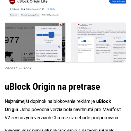
Zdroj: uBlock
uBlock Origin na pretrase
Najznámejší doplnok na blokovanie reklám je
uBlock
Origin
. Jeho pôvodná verzia bola navrhnutá pre Manifest
V2 a v nových verziách Chrome už nebude podporovaná.
Vývojári však pripravili pokračovanie s názvom
uBlock