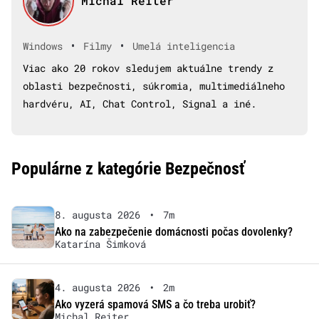
Michal Reiter
•
•
Windows
Filmy
Umelá inteligencia
Viac ako 20 rokov sledujem aktuálne trendy z
oblasti bezpečnosti, súkromia, multimediálneho
hardvéru, AI, Chat Control, Signal a iné.
Populárne z kategórie Bezpečnosť
8. augusta 2026
•
7m
Ako na zabezpečenie domácnosti počas dovolenky?
Katarína Šimková
4. augusta 2026
•
2m
Ako vyzerá spamová SMS a čo treba urobiť?
Michal Reiter