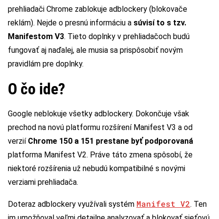
prehliadači Chrome zablokuje adblockery (blokovače
reklám). Nejde o presnú informáciu a
súvisí to s tzv.
Manifestom V3
. Tieto doplnky v prehliadačoch budú
fungovať aj naďalej, ale musia sa prispôsobiť novým
pravidlám pre doplnky.
O čo ide?
Google neblokuje všetky adblockery. Dokončuje však
prechod na novú platformu rozšírení Manifest V3 a od
verzií
Chrome 150 a 151 prestane byť podporovaná
platforma Manifest V2. Práve táto zmena spôsobí, že
niektoré rozšírenia už nebudú kompatibilné s novými
verziami prehliadača.
Manifest V2
Doteraz adblockery využívali systém
. Ten
im umožňoval veľmi detailne analyzovať a blokovať sieťovú