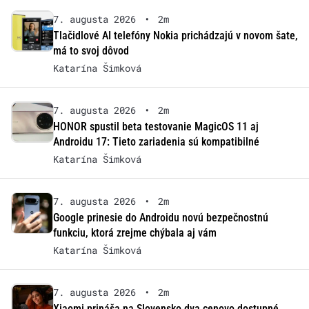
7. augusta 2026
•
2m
Tlačidlové AI telefóny Nokia prichádzajú v novom šate,
má to svoj dôvod
Katarína Šimková
7. augusta 2026
•
2m
HONOR spustil beta testovanie MagicOS 11 aj
Androidu 17: Tieto zariadenia sú kompatibilné
Katarína Šimková
7. augusta 2026
•
2m
Google prinesie do Androidu novú bezpečnostnú
funkciu, ktorá zrejme chýbala aj vám
Katarína Šimková
7. augusta 2026
•
2m
Xiaomi prináša na Slovensko dva cenovo dostupné