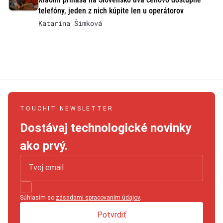
telefóny, jeden z nich kúpite len u operátorov
Katarína Šimková
TOUCHIT NEWSLETTER
Dostávaj technologické novinky
ako prvý.
Súhlasím so
zásadami spracovaním údajov
.
Potvrdiť