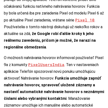
očakávanú funkciu natívneho nahrávania hovorov. Funkcia
by bola určená iba pre zariadenia Pixel od modelu Pixel 6 až
Pixel 10
po aktuálne Pixel zariadenia, vrátane série
.
Používatelia o tomto nástroji diskutujú už niekoľko rokov a
aktuálne sa zdá,
že Google robí ďalšie kroky k jeho
reálnemu zavedeniu, pričom je možné, že narazí na
regionálne obmedzenia
.
O možnosti nahrávania hovorov informoval používateľ Pixel
PixelUsersIndia
9a z komunity
. Ten v nastaveniach
aplikácie Telefón spozoroval novú ponuku umožňujúcu
aktivovať Nahrávanie hovorov.
Funkcia umožňuje zapnúť
nahrávanie hovorov, spravovať uložené záznamy a
nastaviť automatické nahrávanie hovorov s neznámymi
číslami alebo vybranými kontaktmi
. Manažovanie
záznamov umožňuje ich manuálne alebo automatické