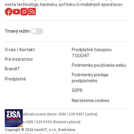
sveta technológií, hardvéru, softvéru či mobilných operátorov.
Tmavý režim
O nás / Kontakt
Predplatné časopisu
TOUCHIT
Pre inzerentov
Podmienky používania webu
BrandIT
Podmienky predaja
Predplatné
predplatného
GDPR
Nastavenia cookies
aktualizované denne: ISSN 1339-9497 (online)
a ISSN 1339-939X (tlačené vydanie)
Copyright © 2026 touchIT, s.r.o., Bratislava.