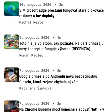
10. augusta 2026
•
2m
V Microsoft Edge prestanú fungovať staré blokovače
reklamy a iné doplnky
Michal Reiter
9. augusta 2026
•
5m
Toto nie je Splatoon, aký poznáte. Raiders prinášajú
nový koncept a funguje výborne (RECENZIA)
Roman Kadlec
7. augusta 2026
•
2m
Google prinesie do Androidu novú bezpečnostnú
funkciu, ktorá zrejme chýbala aj vám
Katarína Šimková
7. augusta 2026
•
2m
Na Chrome budeme môcť konečne sledovať Netflix v