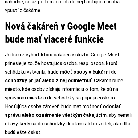
náhodne, no až po tom, čo ich do nej hosťujúca osoba
vpustí z čakárne.
Nová čakáreň v Google Meet
bude mať viaceré funkcie
Jednou z výhod, ktorú čakáreň v službe Google Meet
prinesie je to, že hosťujúca osoba, resp. osoba, ktorá
schôdzku vytvorila,
bude môcť osoby v čakárni do
schôdzky prijať alebo z nej odmietnuť
. Čakáreň bude
miesto, kde osoby získajú informáciu o tom, že sú na
správnom mieste a do schôdzky sa pripoja čoskoro.
Hosťujúca osoba zároveň bude mať možnosť
odoslať
správu alebo oznámenie všetkým čakajúcim
, aby nemali
obavy, kedy sa do schôdzky dostanú alebo vedeli, ako dlho
budú ešte čakať.