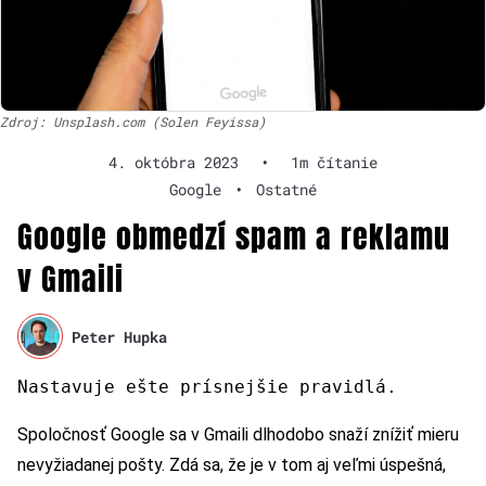
Zdroj: Unsplash.com (Solen Feyissa)
4. októbra 2023
•
1m čítanie
Google
•
Ostatné
Google obmedzí spam a reklamu
v Gmaili
Peter Hupka
Nastavuj
e
ešte prísnejšie pravidlá.
Spoločnosť Google sa v Gmaili dlhodobo snaží znížiť mieru
nevyžiadanej pošty. Zdá sa, že je v tom aj veľmi úspešná,