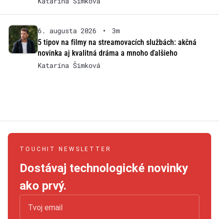
Katarína Šimková
6. augusta 2026
•
3m
5 tipov na filmy na streamovacích službách: akčná
novinka aj kvalitná dráma a mnoho ďalšieho
Katarína Šimková
TOUCHIT NEWSLETTER
Dostávaj technologické novinky
ako prvý.