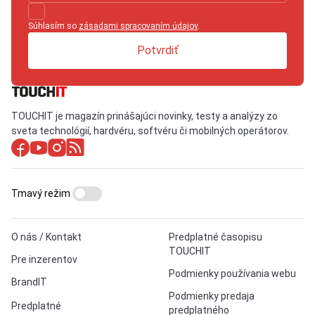
Súhlasím so
zásadami spracovaním údajov
.
Potvrdiť
TOUCHIT je magazín prinášajúci novinky, testy a analýzy zo
sveta technológií, hardvéru, softvéru či mobilných operátorov.
Tmavý režim
O nás / Kontakt
Predplatné časopisu
TOUCHIT
Pre inzerentov
Podmienky používania webu
BrandIT
Podmienky predaja
Predplatné
predplatného