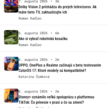
7. augusta 2026
•
3m
Dolby Vision 2 prichádza do prvých televízorov. Ak
máte tieto TV, zaktualizujte ich
Roman Kadlec
6. augusta 2026
•
6m
Ako si vybrať robotickú kosačku
Roman Kadlec
6. augusta 2026
•
2m
OPPO, OnePlus a Realme začínajú s beta testovaním
ColorOS 17: Ktoré modely sú kompatibilné?
Katarína Šimková
6. augusta 2026
•
2m
Disney+ oznámilo veľkú spoluprácu s platformou
TikTok: Čo prinesie v praxi a čo sa zmení?