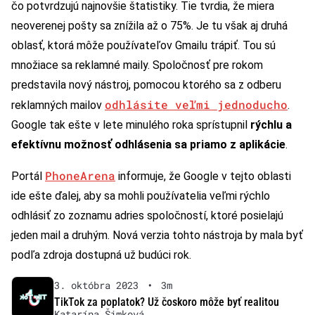
čo potvrdzujú najnovšie štatistiky. Tie tvrdia, že miera
neoverenej pošty sa znížila až o 75%. Je tu však aj druhá
oblasť, ktorá môže používateľov Gmailu trápiť. Tou sú
množiace sa reklamné maily. Spoločnosť pre rokom
predstavila nový nástroj, pomocou ktorého sa z odberu
odhlásite veľmi jednoducho
reklamných mailov
.
Google tak ešte v lete minulého roka sprístupnil
rýchlu a
efektívnu možnosť odhlásenia sa priamo z aplikácie
.
PhoneArena
Portál
informuje, že Google v tejto oblasti
ide ešte ďalej, aby sa mohli používatelia veľmi rýchlo
odhlásiť zo zoznamu adries spoločností, ktoré posielajú
jeden mail a druhým. Nová verzia tohto nástroja by mala byť
podľa zdroja dostupná už budúci rok.
3. októbra 2023
•
3m
TikTok za poplatok? Už čoskoro môže byť realitou
Katarína Šimková