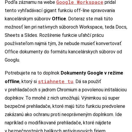
Google Workspace
Podľa záznamu na webe
pridal
tento vyhľadávací gigant funkciu off-line spravovania
kancelárskym súborov
Office
. Doteraz ste mali túto
možnosť len pri natívnych súboroch Workspace, teda Docs,
Sheets a Slides. Rozšírenie funkcie uľahčí prácu
používateľom najmä tým, že nebude musieť konvertovať
Office dokumenty do formátu kancelárskych súborov od
Googlu.
Potrebujete na to doplnok
Dokumenty Google v režime
stiahnete tu
offline
, ktorý si
. Dá sa použiť
v prehliadačoch s jadrom Chromium a povolenou inštaláciou
doplnkov. To mnohé z nich umožňujú. Výnimkou sú super
bezpečné prehliadače, ktoré majú túto funkciu predvolene
zakázanú ako ochranu proti neoprávneným doplnkom. Ide
napríklad o modifikované prehliadače, ktoré nájdete
v bezpečnostných balíkoch antivírusových firiem.