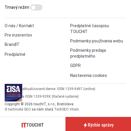
Tmavý režim
O nás / Kontakt
Predplatné časopisu
TOUCHIT
Pre inzerentov
Podmienky používania webu
BrandIT
Podmienky predaja
Predplatné
predplatného
GDPR
Nastavenia cookies
aktualizované denne: ISSN 1339-9497 (online)
a ISSN 1339-939X (tlačené vydanie)
Copyright © 2026 touchIT, s.r.o., Bratislava.
O
technické SEO
sa nám stará
TechSEO Vitals
.
TOUCHIT
Rýchle správy