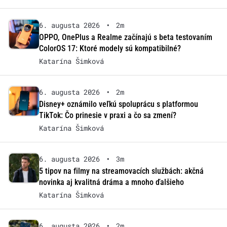
6. augusta 2026
•
2m
OPPO, OnePlus a Realme začínajú s beta testovaním
ColorOS 17: Ktoré modely sú kompatibilné?
Katarína Šimková
6. augusta 2026
•
2m
Disney+ oznámilo veľkú spoluprácu s platformou
TikTok: Čo prinesie v praxi a čo sa zmení?
Katarína Šimková
6. augusta 2026
•
3m
5 tipov na filmy na streamovacích službách: akčná
novinka aj kvalitná dráma a mnoho ďalšieho
Katarína Šimková
6. augusta 2026
•
2m