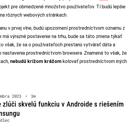
projekt pre obmedzené množstvo používateľov. Tí budú lepšie
 na rôznych webových stránkach.
ranu v prvej vlne, budú upozornení prostredníctvom oznamu z
 má výrazné postavenie na trhu, bude sa táto zmena týkať
o však, že sa o používateľoch prestanú vytvárať dáta a
ebo nastavenia prostredníctvom browsera. Znamená to však, že
kach,
nebudú krížom krážom
kolovať prostredníctvom iných
mbra 2023
•
3m
 zlúči skvelú funkciu v Androide s riešením
msungu
dlec