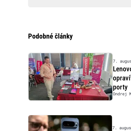
Podobné články
7. augu
Lenovo
opraví
porty
Ondrej 
7. augus