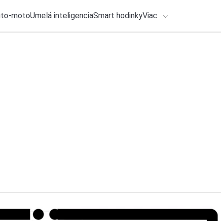
uto-moto
Umelá inteligencia
Smart hodinky
Viac
HLO BY VÁS ZAUJÍMAŤ
lačové správy
27. júla 2026
•
2m
ADÁVANIA
Facebook bude po 
znamená, ak naň na
Zadajte frázu pre vyhľadanie
Katarína Šimková