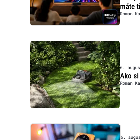
máte t
Roman Ka
6. augus
Ako si
Roman Ka
6. augu