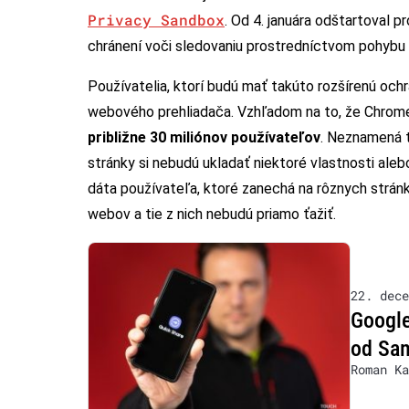
Privacy Sandbox
. Od 4. januára odštartoval 
chránení voči sledovaniu prostredníctvom pohybu
Používatelia, ktorí budú mať takúto rozšírenú och
webového prehliadača. Vzhľadom na to, že Chrome
približne 30 miliónov používateľov
. Neznamená t
stránky si nebudú ukladať niektoré vlastnosti al
dáta používateľa, ktoré zanechá na rôznych strán
webov a tie z nich nebudú priamo ťažiť.
22. dece
Google
od Sa
Roman Ka