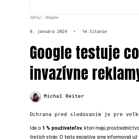
Zdroj: Google
8. januára 2024
•
1m čítanie
Google testuje c
invazívne reklam
Michal Reiter
Ochrana pred sledovaním je pre veľk
Ide o
1 % používateľov
, ktorí majú prostredníct
tretích strán. O tejto iniciatíve sme informovali 