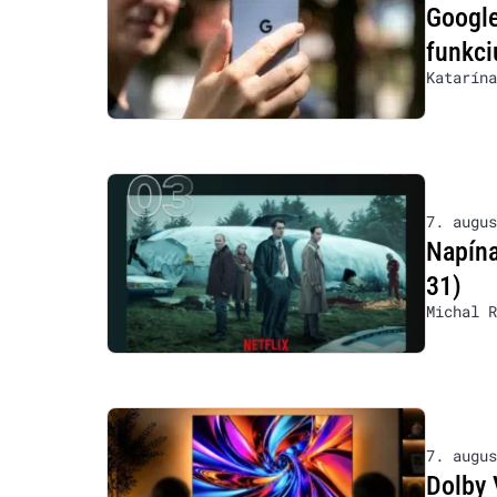
Google
funkci
Katarína
7. augus
Napína
31)
Michal R
7. augus
Dolby 