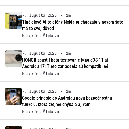
7. augusta 2026
•
2m
Tlačidlové AI telefóny Nokia prichádzajú v novom šate,
má to svoj dôvod
Katarína Šimková
7. augusta 2026
•
2m
HONOR spustil beta testovanie MagicOS 11 aj
Androidu 17: Tieto zariadenia sú kompatibilné
Katarína Šimková
7. augusta 2026
•
2m
Google prinesie do Androidu novú bezpečnostnú
funkciu, ktorá zrejme chýbala aj vám
Katarína Šimková