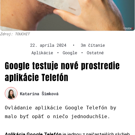
Zdroj: TOUCHIT
22. apríla 2024
•
3m čítanie
Aplikácie
•
Google
•
Ostatné
Google testuje nové prostredie
aplikácie Telefón
Katarína Šimková
Ovládanie aplikácie Google Telefón by
malo byť opäť o niečo jednoduchšie.
Aplikácia Google Telefón
je jednou z najčastejších služieb