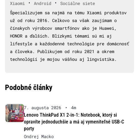
•
•
Xiaomi
Android
Sociálne siete
Špecializujem sa najmä na tému Xiaomi produktov
už od roku 2016. Celkovo sa však zaujímam o
čínskych výrobcov smartfónov ako je Huawei,
HONOR a ďalších. Blízkymi témami sú mi aj
lifestyle a každodenné technológie pre domácnosť
a človeka. Publikujem od roku 2021 a okrem
technológií je mojou vášňou aj lingvistika.
Podobné články
7. augusta 2026
•
4m
Lenovo ThinkPad X1 2-in-1: Notebook, ktorý si
opravíte jednoduchšie a má aj vymeniteľné USB-C
porty
Ondrej Macko