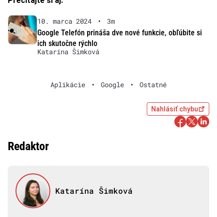
Prečítajte si aj:
10. marca 2024
•
3m
Google Telefón prináša dve nové funkcie, obľúbite si
ich skutočne rýchlo
Katarína Šimková
Aplikácie
•
Google
•
Ostatné
Nahlásiť chybu
Redaktor
Katarína Šimková