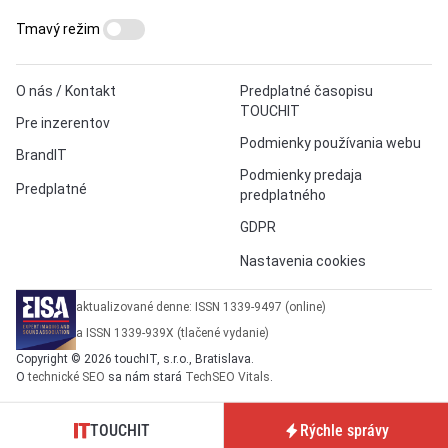
Tmavý režim
O nás / Kontakt
Predplatné časopisu
TOUCHIT
Pre inzerentov
Podmienky používania webu
BrandIT
Podmienky predaja
Predplatné
predplatného
GDPR
Nastavenia cookies
aktualizované denne: ISSN 1339-9497 (online)
a ISSN 1339-939X (tlačené vydanie)
Copyright © 2026 touchIT, s.r.o., Bratislava.
O
technické SEO
sa nám stará
TechSEO Vitals
.
TOUCHIT
Rýchle správy