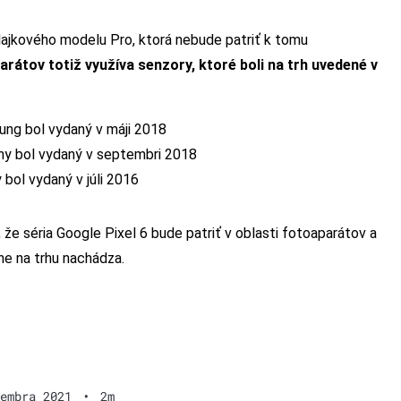
lajkového modelu Pro, ktorá nebude patriť k tomu
rátov totiž využíva senzory, ktoré boli na trh uvedené v
ng bol vydaný v máji 2018
y bol vydaný v septembri 2018
ol vydaný v júli 2016
, že séria Google Pixel 6 bude patriť v oblasti fotoaparátov a
lne na trhu nachádza.
embra 2021
•
2m