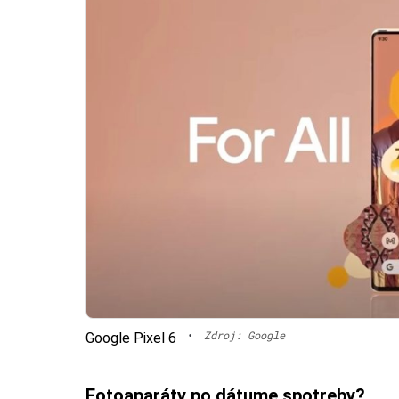
•
Zdroj: Google
Google Pixel 6
Fotoaparáty po dátume spotreby?