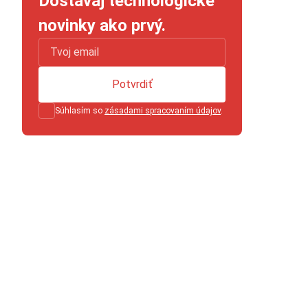
Dostávaj technologické
novinky ako prvý.
Potvrdiť
Súhlasím so
zásadami spracovaním údajov
.