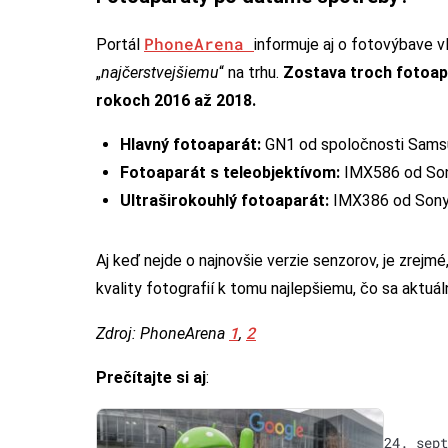
PhoneArena
Portál
informuje aj o fotovýbave v
„
najčerstvejšiemu
“ na trhu.
Zostava troch fotoapa
rokoch 2016 až 2018.
Hlavný fotoaparát:
GN1 od spoločnosti Samsu
Fotoaparát s teleobjektívom:
IMX586 od Son
Ultraširokouhlý fotoaparát:
IMX386 od Sony b
Aj keď nejde o najnovšie verzie senzorov, je zrejmé
kvality fotografií k tomu najlepšiemu, čo sa aktuá
1
2
Zdroj: PhoneArena
,
Prečítajte si aj
:
24. sept