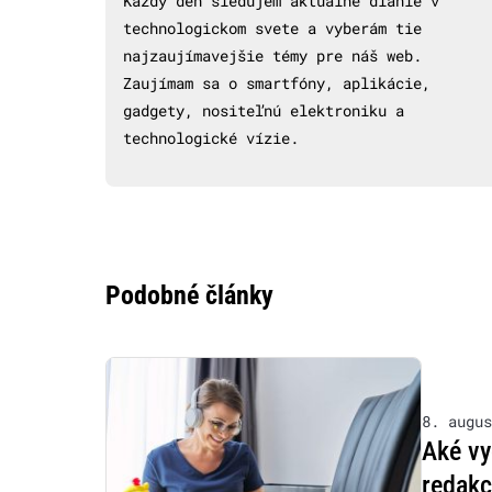
Každý deň sledujem aktuálne dianie v
technologickom svete a vyberám tie
najzaujímavejšie témy pre náš web.
Zaujímam sa o smartfóny, aplikácie,
gadgety, nositeľnú elektroniku a
technologické vízie.
Podobné články
8. augus
Aké vy
redakc