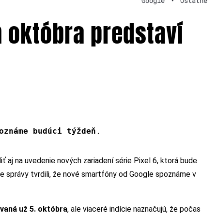
Google
•
Ostatné
 októbra predstaví
.
oznáme budúci týždeň
 aj na uvedenie nových zariadení série Pixel 6, ktorá bude
ce správy tvrdili, že nové smartfóny od Google spoznáme v
ávaná už 5. októbra
, ale viaceré indície naznačujú, že počas