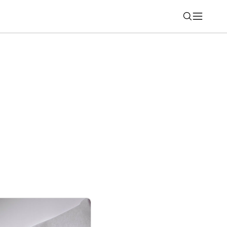
Nájsť
 FE príde už čoskoro. Nový únik odhalil
denia