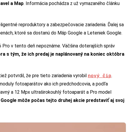
ravel a Map
. Informácia pochádza z už vymazaného článku
ligentné reproduktory a zabezpečovacie zariadenia. Ďalej sa
menách, ktoré sa dostanú do Máp Google a Leteniek Google.
 6 Pro v tento deň nepoznáme. Väčšina doterajších správ
ra s tým, že ich predaj je naplánovaný na koniec októbra
nový čip
ež potvrdil, že pre tieto zariadenia vyrobil
.
 moduly fotoaparátov ako ich predchodcovia, a podľa
vný a 12 Mpx ultraširokouhlý fotoaparát a Pro model
.
Google môže počas tejto druhej akcie predstaviť aj svoj