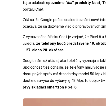
tejto udalosti
spoznáme “
iba
“ produkty Nest, T
portálu Cnet.
Zdá sa, že Google počas udalosti oznámi nové inte
očakáva, že sa dozvieme viac o pripravovaných z
Z vymazaného článku Cnet je zrejmé, že Pixel 6 a
uviedla,
že telefóny budú predstavené 19. októb
– 27. alebo 28. októbra.
Google nám už ukázal, ako telefóny vyzerajú a takti
Spoločnosť tiež odhalila, že telefóny majú väčšie
dostupných správ má štandardný model 50 Mpx hla
dostane navyše do výbavy aj 48 Mpx teleobjektív
prvý skladací smartfón Pixel 6.