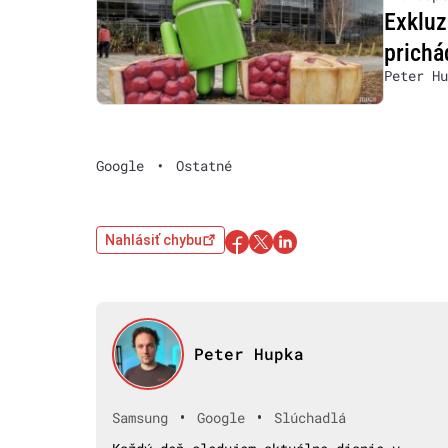
Exkluz
prichá
Peter Hu
Google
•
Ostatné
Nahlásiť chybu
Peter Hupka
•
•
Samsung
Google
Slúchadlá