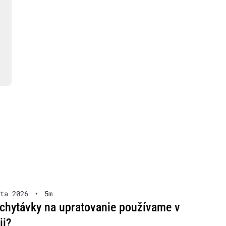
ta 2026
•
5m
chytávky na upratovanie používame v
ii?