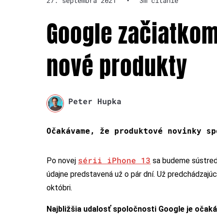
27. septembra 2021
•
3m čítanie
Google začiatkom
nové produkty
Peter Hupka
Očakávame, že produktové novinky sp
sérii iPhone 13
Po novej
sa budeme sústrediť
údajne predstavená už o pár dní. Už predchádzajú
októbri.
Najbližšia udalosť spoločnosti Google je očak