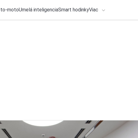
uto-moto
Umelá inteligencia
Smart hodinky
Viac
HLO BY VÁS ZAUJÍMAŤ
lačové správy
30. júla 2026
•
2m
ADÁVANIA
Samsung Galaxy S26
ceny aj dátum uve
Zadajte frázu pre vyhľadanie
Roman Kadlec