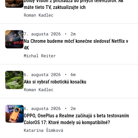
Dolby Vision 2 prichádza do prvých televízorov. Ak
máte tieto TV, zaktualizujte ich
Roman Kadlec
7. augusta 2026
•
2m
Na Chrome budeme môcť konečne sledovať Netflix v
4K
Michal Reiter
6. augusta 2026
•
6m
Ako si vybrať robotickú kosačku
Roman Kadlec
6. augusta 2026
•
2m
OPPO, OnePlus a Realme začínajú s beta testovaním
ColorOS 17: Ktoré modely sú kompatibilné?
Katarína Šimková