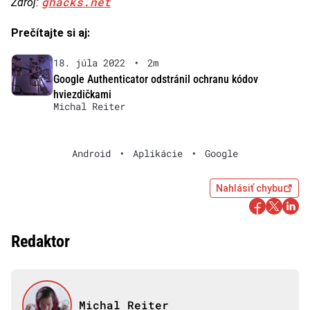
ghacks.net
Zdroj:
Prečítajte si aj:
18. júla 2022
•
2m
Google Authenticator odstránil ochranu kódov
hviezdičkami
Michal Reiter
Android
•
Aplikácie
•
Google
Nahlásiť chybu
Redaktor
Michal Reiter