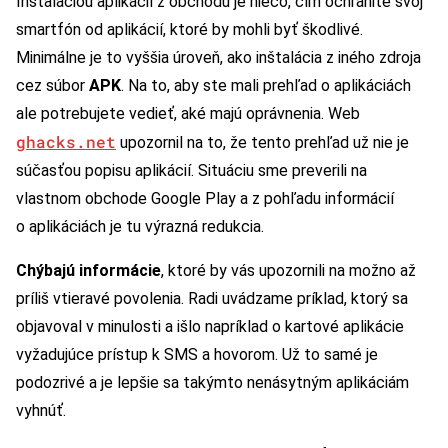
Inštaláciou aplikácií z obchodu je niečo, čím ochránite svoj
smartfón od aplikácií, ktoré by mohli byť škodlivé.
Minimálne je to vyššia úroveň, ako inštalácia z iného zdroja
cez súbor
APK
. Na to, aby ste mali prehľad o aplikáciách
ale potrebujete vedieť, aké majú oprávnenia. Web
ghacks.net
upozornil na to, že tento prehľad už nie je
súčasťou popisu aplikácií. Situáciu sme preverili na
vlastnom obchode Google Play a z pohľadu informácií
o aplikáciách je tu výrazná redukcia.
Chýbajú informácie
, ktoré by vás upozornili na možno až
príliš vtieravé povolenia. Radi uvádzame príklad, ktorý sa
objavoval v minulosti a išlo napríklad o kartové aplikácie
vyžadujúce prístup k SMS a hovorom. Už to samé je
podozrivé a je lepšie sa takýmto nenásytným aplikáciám
vyhnúť.