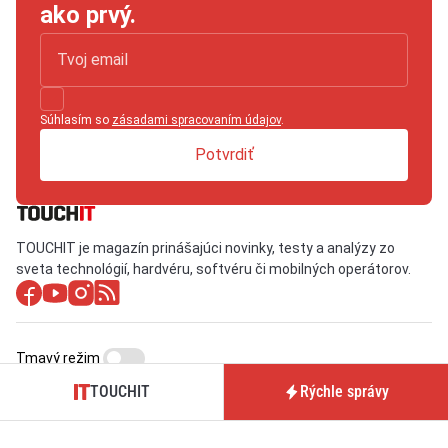
ako prvý.
Súhlasím so
zásadami spracovaním údajov
.
Potvrdiť
TOUCHIT je magazín prinášajúci novinky, testy a analýzy zo
sveta technológií, hardvéru, softvéru či mobilných operátorov.
Tmavý režim
TOUCHIT
Rýchle správy
O nás / Kontakt
Predplatné časopisu
TOUCHIT