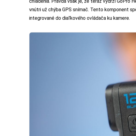
chladenia. Pravda však je, že teraz vydrží GoPro He
vnútri už chýba GPS snímač. Tento komponent spôso
integrované do diaľkového ovládača ku kamere.