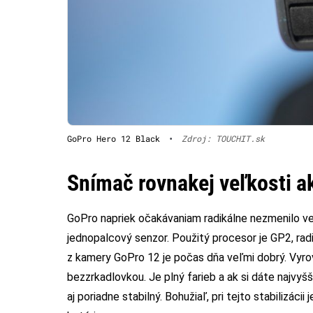
GoPro Hero 12 Black
•
Zdroj: TOUCHIT.sk
Snímač rovnakej veľkosti a
GoPro napriek očakávaniam radikálne nezmenilo v
jednopalcový senzor. Použitý procesor je GP2, rad
z kamery GoPro 12 je počas dňa veľmi dobrý. Vyrov
bezzrkadlovkou. Je plný farieb a ak si dáte najvy
aj poriadne stabilný. Bohužiaľ, pri tejto stabilizáci