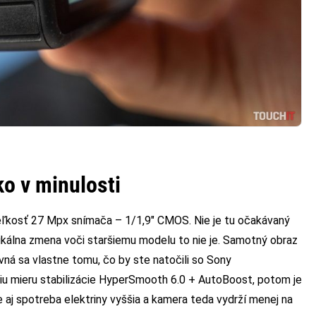
ko v minulosti
eľkosť 27 Mpx snímača – 1/1,9″ CMOS. Nie je tu očakávaný
ikálna zmena voči staršiemu modelu to nie je. Samotný obraz
ná sa vlastne tomu, čo by ste natočili so Sony
ššiu mieru stabilizácie HyperSmooth 6.0 + AutoBoost, potom je
i je aj spotreba elektriny vyššia a kamera teda vydrží menej na