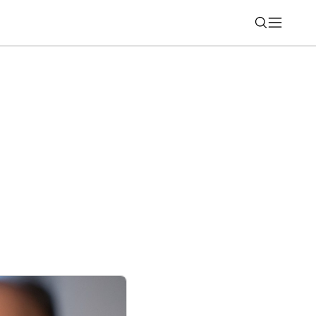
Nájsť
art tracker FIXED