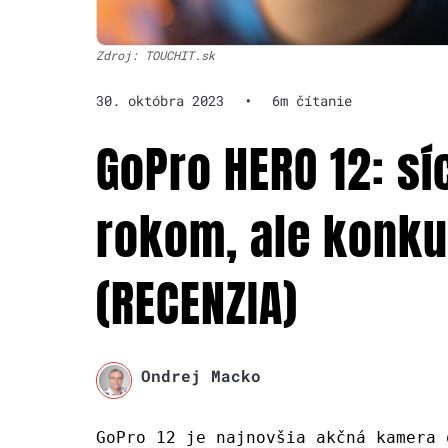
Zdroj: TOUCHIT.sk
30. októbra 2023
•
6m čítanie
GoPro HERO 12: sí
rokom, ale konkur
(RECENZIA)
Ondrej Macko
GoPro 12 je najnovšia akčná kamera 