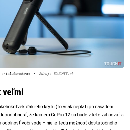
 príslušenstvom
•
Zdroj: TOUCHIT.sk
k veľmi
éhokoľvek ďalšieho krytu (to však neplatí po nasadení
avdepodobnosť, že kamera GoPro 12 sa bude v lete zahrievať a
za odolnosť voči vode – nie je teda možnosť dostatočného