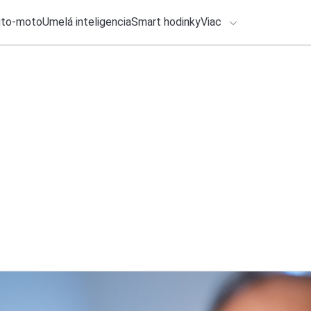
uto-moto
Umelá inteligencia
Smart hodinky
Viac
HLO BY VÁS ZAUJÍMAŤ
lačové správy
ADÁVANIA
1. augusta 2026
•
1m
SÚŤAŽ: Vyhrajte sm
Zadajte frázu pre vyhľadanie
Redakcia TOUCHIT