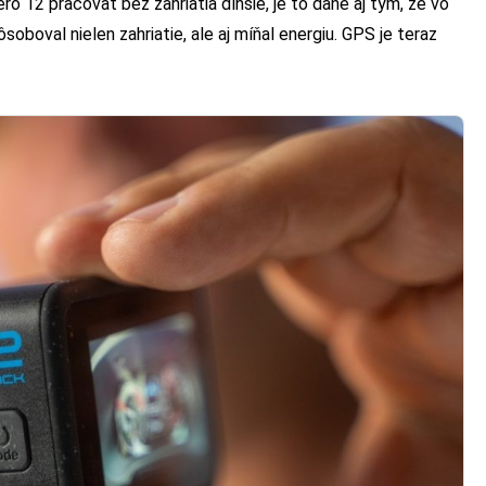
ro 12 pracovať bez zahriatia dlhšie, je to dané aj tým, že vo
boval nielen zahriatie, ale aj míňal energiu. GPS je teraz