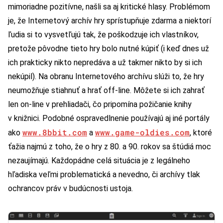
mimoriadne pozitívne, našli sa aj kritické hlasy. Problémom
je, že Internetový archív hry sprístupňuje zdarma a niektorí
ľudia si to vysvetľujú tak, že poškodzuje ich vlastníkov,
pretože pôvodne tieto hry bolo nutné kúpiť (i keď dnes už
ich prakticky nikto nepredáva a už takmer nikto by si ich
nekúpil). Na obranu Internetového archívu slúži to, že hry
neumožňuje stiahnuť a hrať off-line. Môžete si ich zahrať
len on-line v prehliadači, čo pripomína požičanie knihy
v knižnici. Podobné ospravedlnenie používajú aj iné portály
www.8bbit.com
www.game-oldies.com
ako
a
, ktoré
ťažia najmú z toho, že o hry z 80. a 90. rokov sa štúdiá moc
nezaujímajú. Každopádne celá situácia je z legálneho
hľadiska veľmi problematická a nevedno, či archívy tlak
ochrancov práv v budúcnosti ustoja.