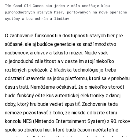
Tím Good Old Games ako jeden z mála umožňuje kúpu
plnohodnotných starých hier, portovaných na nové operačné
systémy a bez ochrán a limitov
O zachovanie funkčnosti a dostupnosti starých hier pre
súčasné, ale aj budúce generácie sa snaží množstvo
nadšencov, archívov a takisto múzeí. Nejde však
o jednoduchú záležitosť a v ceste im stojí niekoľko
rozličných prekážok. Z hľadiska technológie je treba
odstrániť uzavretie na jednu platformu, ktorá sa v priebehu
času stratí. Nemôžeme očakávať, že o niekoľko storočí
bude funkčný ešte kus autentickej elektroniky z danej
doby, ktorý hru bude vedieť spustiť. Zachovanie teda
nemôže pozostávať z toho, že niekde odložíte starú
konzolu NES (Nintendo Entertainment System) z 90. rokov
spolu so zbierkou hier, ktoré budú časom nečitateľné