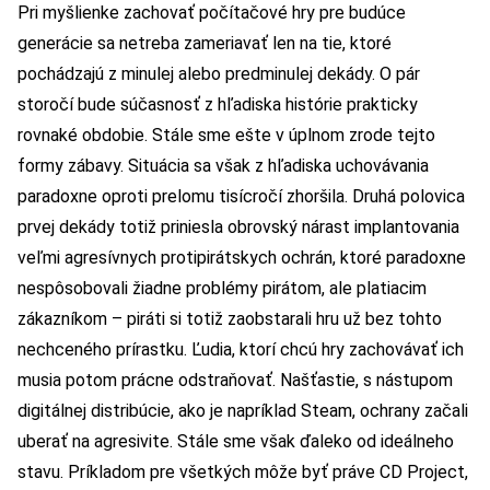
Pri myšlienke zachovať počítačové hry pre budúce
generácie sa netreba zameriavať len na tie, ktoré
pochádzajú z minulej alebo predminulej dekády. O pár
storočí bude súčasnosť z hľadiska histórie prakticky
rovnaké obdobie. Stále sme ešte v úplnom zrode tejto
formy zábavy. Situácia sa však z hľadiska uchovávania
paradoxne oproti prelomu tisícročí zhoršila. Druhá polovica
prvej dekády totiž priniesla obrovský nárast implantovania
veľmi agresívnych protipirátskych ochrán, ktoré paradoxne
nespôsobovali žiadne problémy pirátom, ale platiacim
zákazníkom – piráti si totiž zaobstarali hru už bez tohto
nechceného prírastku. Ľudia, ktorí chcú hry zachovávať ich
musia potom prácne odstraňovať. Našťastie, s nástupom
digitálnej distribúcie, ako je napríklad Steam, ochrany začali
uberať na agresivite. Stále sme však ďaleko od ideálneho
stavu. Príkladom pre všetkých môže byť práve CD Project,