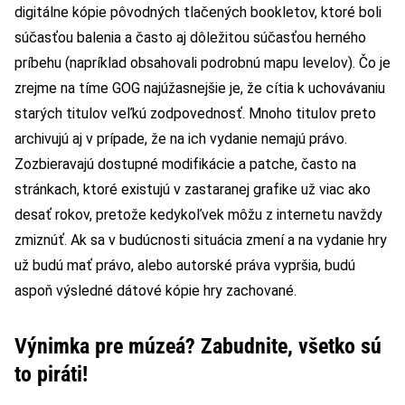
digitálne kópie pôvodných tlačených bookletov, ktoré boli
súčasťou balenia a často aj dôležitou súčasťou herného
príbehu (napríklad obsahovali podrobnú mapu levelov). Čo je
zrejme na tíme GOG najúžasnejšie je, že cítia k uchovávaniu
starých titulov veľkú zodpovednosť. Mnoho titulov preto
archivujú aj v prípade, že na ich vydanie nemajú právo.
Zozbieravajú dostupné modifikácie a patche, často na
stránkach, ktoré existujú v zastaranej grafike už viac ako
desať rokov, pretože kedykoľvek môžu z internetu navždy
zmiznúť. Ak sa v budúcnosti situácia zmení a na vydanie hry
už budú mať právo, alebo autorské práva vypršia, budú
aspoň výsledné dátové kópie hry zachované.
Výnimka pre múzeá? Zabudnite, všetko sú
to piráti!