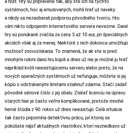
a hrať. Hry sú pripravené tak, aby ste ich na týchto
systémoch, hoc aj emulovaných, mohli hrať už naveky
a nikdy sa nezaoberali podporou pôvodného tvorcu. Hru
vám nikto odpojením internetového servera nevezme. Dané
hry sú ponúkané zväčša za ceny 5 až 10 eur, pri špeciálnych
akciách však aj za menej. Niektoré z nich dokonca umožňujú
možnosť znovuzískania. To znamená, že ak ste si pred
mnohými rokmi danú hru kúpili a dnes už nie je možné ju hrať
napríklad kvôli neexistujúcemu serveru alebo preto, že na
nových operačných systémoch už nefunguje, môžete si jej
kópiu s odstránenými limitami stiahnuť zdarma. Stačí zadať
pôvodné sériové číslo z jej obalu. Získať licenciu na úpravu
starých hier je často veľmi komplikované, pretože mnohé
herné štúdia z 90. rokov už dnes neexistujú. Celá situácia
tak často pripomína detektívnu prácu, pri ktorej sa
pokúšate nájsť aktuálnych vlastníkov, ktorí nezriedkavo už