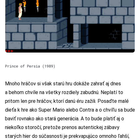
Prince of Persia (1989)
Mnoho hráčov si však starú hru dokáže zahrať aj dnes
a behom chvíle na všetky rozdiely zabudnú. Neplatí to
pritom len pre hráčov, ktorí danú éru zažili. Posaďte malé
dieťa k hre ako Super Mario alebo Contra a o chvíľu sa bude
baviť rovnako ako stará generácia. A to bude platiť aj o
niekoľko storočí, pretože prenos autentickej zábavy
starých hier do súčasnosti je prekvapujúco omnoho ľahší,