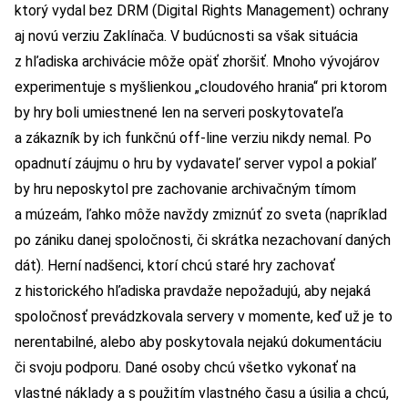
ktorý vydal bez DRM (Digital Rights Management) ochrany
aj novú verziu Zaklínača. V budúcnosti sa však situácia
z hľadiska archivácie môže opäť zhoršiť. Mnoho vývojárov
experimentuje s myšlienkou „cloudového hrania“ pri ktorom
by hry boli umiestnené len na serveri poskytovateľa
a zákazník by ich funkčnú off-line verziu nikdy nemal. Po
opadnutí záujmu o hru by vydavateľ server vypol a pokiaľ
by hru neposkytol pre zachovanie archivačným tímom
a múzeám, ľahko môže navždy zmiznúť zo sveta (napríklad
po zániku danej spoločnosti, či skrátka nezachovaní daných
dát). Herní nadšenci, ktorí chcú staré hry zachovať
z historického hľadiska pravdaže nepožadujú, aby nejaká
spoločnosť prevádzkovala servery v momente, keď už je to
nerentabilné, alebo aby poskytovala nejakú dokumentáciu
či svoju podporu. Dané osoby chcú všetko vykonať na
vlastné náklady a s použitím vlastného času a úsilia a chcú,