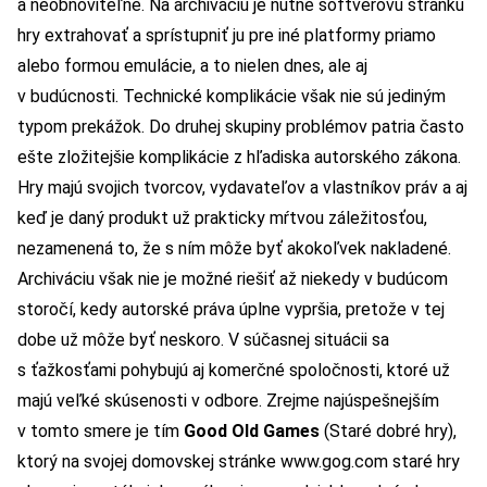
a neobnoviteľné. Na archiváciu je nutné softvérovú stránku
hry extrahovať a sprístupniť ju pre iné platformy priamo
alebo formou emulácie, a to nielen dnes, ale aj
v budúcnosti. Technické komplikácie však nie sú jediným
typom prekážok. Do druhej skupiny problémov patria často
ešte zložitejšie komplikácie z hľadiska autorského zákona.
Hry majú svojich tvorcov, vydavateľov a vlastníkov práv a aj
keď je daný produkt už prakticky mŕtvou záležitosťou,
nezamenená to, že s ním môže byť akokoľvek nakladené.
Archiváciu však nie je možné riešiť až niekedy v budúcom
storočí, kedy autorské práva úplne vypršia, pretože v tej
dobe už môže byť neskoro. V súčasnej situácii sa
s ťažkosťami pohybujú aj komerčné spoločnosti, ktoré už
majú veľké skúsenosti v odbore. Zrejme najúspešnejším
v tomto smere je tím
Good Old Games
(Staré dobré hry),
ktorý na svojej domovskej stránke
www.gog.com
staré hry