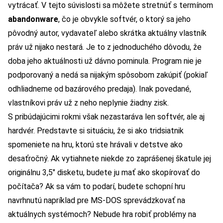
vytrácať. V tejto súvislosti sa môžete stretnúť s termínom
abandonware
, čo je obvykle softvér, o ktorý sa jeho
pôvodný autor, vydavateľ alebo skrátka aktuálny vlastník
práv už nijako nestará. Je to z jednoduchého dôvodu, že
doba jeho aktuálnosti už dávno pominula. Program nie je
podporovaný a nedá sa nijakým spôsobom zakúpiť (pokiaľ
odhliadneme od bazárového predaja). Inak povedané,
vlastníkovi práv už z neho neplynie žiadny zisk.
S pribúdajúcimi rokmi však nezastaráva len softvér, ale aj
hardvér. Predstavte si situáciu, že si ako tridsiatnik
spomeniete na hru, ktorú ste hrávali v detstve ako
desaťročný. Ak vytiahnete niekde zo zaprášenej škatule jej
originálnu 3,5″ disketu, budete ju mať ako skopírovať do
počítača? Ak sa vám to podarí, budete schopní hru
navrhnutú napríklad pre MS-DOS sprevádzkovať na
aktuálnych systémoch? Nebude hra robiť problémy na