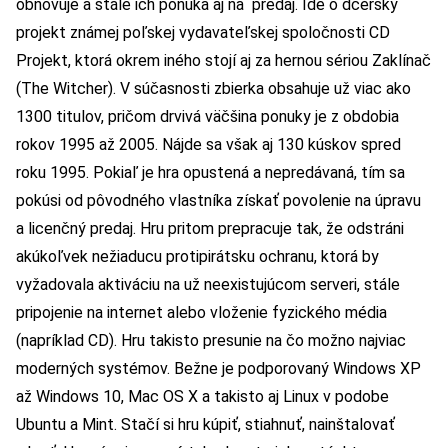
obnovuje a stále ich ponúka aj na predaj. Ide o dcérsky
projekt známej poľskej vydavateľskej spoločnosti CD
Projekt, ktorá okrem iného stojí aj za hernou sériou Zaklínač
(The Witcher). V súčasnosti zbierka obsahuje už viac ako
1300 titulov, pričom drvivá väčšina ponuky je z obdobia
rokov 1995 až 2005. Nájde sa však aj 130 kúskov spred
roku 1995. Pokiaľ je hra opustená a nepredávaná, tím sa
pokúsi od pôvodného vlastníka získať povolenie na úpravu
a licenčný predaj. Hru pritom prepracuje tak, že odstráni
akúkoľvek nežiaducu protipirátsku ochranu, ktorá by
vyžadovala aktiváciu na už neexistujúcom serveri, stále
pripojenie na internet alebo vloženie fyzického média
(napríklad CD). Hru takisto presunie na čo možno najviac
moderných systémov. Bežne je podporovaný Windows XP
až Windows 10, Mac OS X a takisto aj Linux v podobe
Ubuntu a Mint. Stačí si hru kúpiť, stiahnuť, nainštalovať