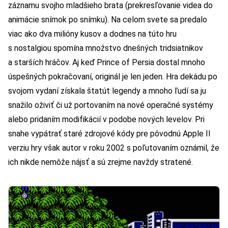
záznamu svojho mladšieho brata (prekresľovanie videa do
animácie snímok po snímku). Na celom svete sa predalo
viac ako dva milióny kusov a dodnes na túto hru
s nostalgiou spomína množstvo dnešných tridsiatnikov
a starších hráčov. Aj keď Prince of Persia dostal mnoho
úspešných pokračovaní, originál je len jeden. Hra dekádu po
svojom vydaní získala štatút legendy a mnoho ľudí sa ju
snažilo oživiť či už portovaním na nové operačné systémy
alebo pridaním modifikácií v podobe nových levelov. Pri
snahe vypátrať staré zdrojové kódy pre pôvodnú Apple II
verziu hry však autor v roku 2002 s poľutovaním oznámil, že
ich nikde nemôže nájsť a sú zrejme navždy stratené.