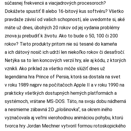
súčasnej frekvencii a viacjadrových procesoroch?
Dokážete spustiť 8 alebo 16-bitový kus softvéru? Všetko
pravdaže závisí od vašich schopností, ale uvedomte si, aké
máte už dnes, úbohých 20 rokov od jej vydania problémy
znova ju prebudiť k životu. Ako to bude o 50, 100 či 200
rokov? Tieto produkty pritom nie sú tesané do kameňa
a ich dátový nosič ich udrží len niekoľko rokov či desaťročí.
Netýka sa to len koncových verzií hry, ale aj kódu, z ktorých
vznikli. Ako príklad za všetko môže slúžiť dnes už
legendárna hra Prince of Persia, ktorá sa dostala na svet
v roku 1989 najprv na počítačoch Apple II a v roku 1990 na
prakticky všetkých dostupných herných platformách a
systémoch, vrátane MS-DOS. Táto, na svoju dobu nádherná
a nesmierne zábavná 2D „plošinovka“, sa okrem iného
vyznačovala aj veľmi vierohodnou animáciou pohybu, ktorú
tvorca hry Jordan Mechner vytvoril formou rotoskopického