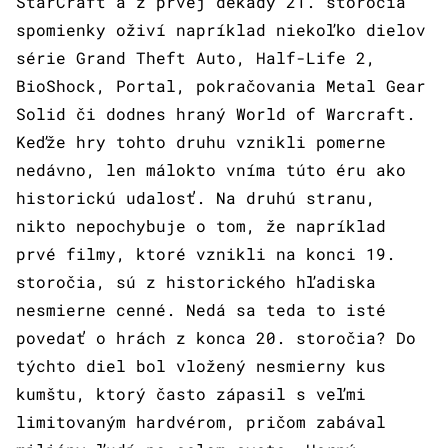
StarCraft a z prvej dekády 21. storočia
spomienky oživí napríklad niekoľko dielov
série Grand Theft Auto, Half-Life 2,
BioShock, Portal, pokračovania Metal Gear
Solid či dodnes hraný World of Warcraft.
Keďže hry tohto druhu vznikli pomerne
nedávno, len málokto vníma túto éru ako
historickú udalosť. Na druhú stranu,
nikto nepochybuje o tom, že napríklad
prvé filmy, ktoré vznikli na konci 19.
storočia, sú z historického hľadiska
nesmierne cenné. Nedá sa teda to isté
povedať o hrách z konca 20. storočia? Do
týchto diel bol vložený nesmierny kus
kumštu, ktorý často zápasil s veľmi
limitovaným hardvérom, pričom zabával