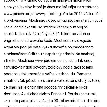
súborov. To vyústilo do vydania mnohých modifikácií
a nových levelov, ktoré je dnes možné nájsť na stránkach
www.princed.org
a
www.popot.org
. V roku 2012 však došlo
k prekvapeniu. Mechnerov otec pri upratovaní starých vecí
našiel doma škatuľu so starými vecami, v ktorej sa
nachádzal archív 22-ročných 3,5″ diskiet so zálohou
originálneho zdrojového kódu. Mechner sa s dvojicou
expertov podujal dáta vyextrahovať a po celodennom
a celonočnom úsilí sa to napokon podarilo. Na osobnej
stránke Mechnera
www.jordanmechner.com
tak dnes
fanúšikovia nájdu pôvodný zdrojový kód a takisto jeho
podrobnú dokumentáciu voľne k stiahnutiu. Pomerne
smutne však pôsobí na stránke veta autora, ktorý uvádza,
že dnes nie je originálna podoba hry oficiálne nikde
dostupná. Ak si chce niekto Prince of Persia zahrať tak,
ako si to pamätal zo začiatku 90. rokov minulého storočia,