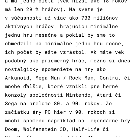
a má jedno dieťa (vek nižší ako 18 rokov
má len 29 % hráčov). Na svete je
v súčasnosti už viac ako 700 miliónov
aktívnych hráčov, hrajúcich minimálne
jednu hru mesačne a pokiaľ by sme to
obmedzili na minimálne jednu hru ročne,
ich počet by ešte vzrástol. Ak máte vek
podobný ako priemerný hráč, možno si dnes
nostalgicky spomeniete na hry ako
Arkanoid, Mega Man / Rock Man, Contra, či
mnohé ďalšie, ktoré vznikli pre herné
konzoly spoločností Nintendo, Atari či
Sega na prelome 80. a 90. rokov. Zo
začiatku éry PC hier v 90. rokoch si
mnohí spomenú napríklad na legendárne hry
Doom, Wolfenstein 3D, Half-Life či