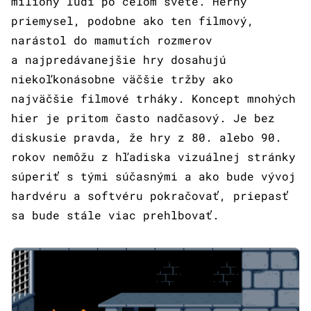
milióny ľudí po celom svete. Herný
priemysel, podobne ako ten filmový,
narástol do mamutích rozmerov
a najpredávanejšie hry dosahujú
niekoľkonásobne väčšie tržby ako
najväčšie filmové trháky. Koncept mnohých
hier je pritom často nadčasový. Je bez
diskusie pravda, že hry z 80. alebo 90.
rokov nemôžu z hľadiska vizuálnej stránky
súperiť s tými súčasnými a ako bude vývoj
hardvéru a softvéru pokračovať, priepasť
sa bude stále viac prehlbovať.