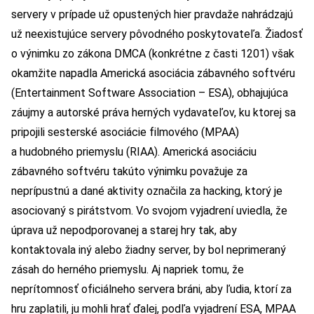
servery v prípade už opustených hier pravdaže nahrádzajú
už neexistujúce servery pôvodného poskytovateľa. Žiadosť
o výnimku zo zákona DMCA (konkrétne z časti 1201) však
okamžite napadla Americká asociácia zábavného softvéru
(Entertainment Software Association – ESA), obhajujúca
záujmy a autorské práva herných vydavateľov, ku ktorej sa
pripojili sesterské asociácie filmového (MPAA)
a hudobného priemyslu (RIAA). Americká asociáciu
zábavného softvéru takúto výnimku považuje za
neprípustnú a dané aktivity označila za hacking, ktorý je
asociovaný s pirátstvom. Vo svojom vyjadrení uviedla, že
úprava už nepodporovanej a starej hry tak, aby
kontaktovala iný alebo žiadny server, by bol neprimeraný
zásah do herného priemyslu. Aj napriek tomu, že
neprítomnosť oficiálneho servera bráni, aby ľudia, ktorí za
hru zaplatili, ju mohli hrať ďalej, podľa vyjadrení ESA, MPAA