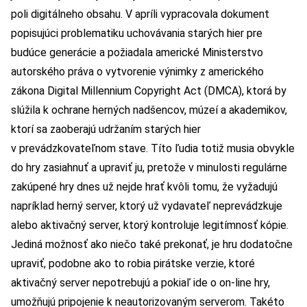
poli digitálneho obsahu. V apríli vypracovala dokument
popisujúci problematiku uchovávania starých hier pre
budúce generácie a požiadala americké Ministerstvo
autorského práva o vytvorenie výnimky z amerického
zákona Digital Millennium Copyright Act (DMCA), ktorá by
slúžila k ochrane herných nadšencov, múzeí a akademikov,
ktorí sa zaoberajú udržaním starých hier
v prevádzkovateľnom stave. Títo ľudia totiž musia obvykle
do hry zasiahnuť a upraviť ju, pretože v minulosti regulárne
zakúpené hry dnes už nejde hrať kvôli tomu, že vyžadujú
napríklad herný server, ktorý už vydavateľ neprevádzkuje
alebo aktivačný server, ktorý kontroluje legitímnosť kópie.
Jediná možnosť ako niečo také prekonať, je hru dodatočne
upraviť, podobne ako to robia pirátske verzie, ktoré
aktivačný server nepotrebujú a pokiaľ ide o on-line hry,
umožňujú pripojenie k neautorizovaným serverom. Takéto