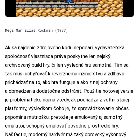
Mega Man alias Rockman (1987)
Ak sa nájdenie zdrojového kódu nepodarí, vydavateľská
spoločnosť vlastniaca práva poskytne len nejaký
archivovaný build hry, či len výslednú hru samotnú. Tím sa
tak musí uchyľovať k reverznému inžinierstvu a zdĺhavo
prichádzať na to, ako hra funguje a ako z nej ochrany
a obmedzenia dodatočne odstrániť. Použitie hotovej verzie
je problematické najmä vtedy, ak pochádza z veľmi starej
platformy, výsledkom čoho je, že sprevádzkovanie občas
pripomína matriošku, pretože je emulovaný aj samotný
emulátor, schopný emulovať pôvodné prostredie hry.
Našťastie, moderný hardvér má taký obrovský výkonový