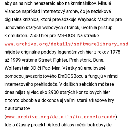
aby sa na nich nenazeralo ako na kriminálnikov. Minulé
Vianoce napríklad Internetový archív, čo je nezisková
digitálna knižnica, ktorá prevádzkuje Wayback Machine pre
uchovanie starých webových stránok, uvoľnila prístup
k emulátoru 2500 hier pre MS-DOS. Na stránke
www.archive.org/details/softwarelibrary_msd
nájdete originálne podoby legendárnych hier z rokov 1978
až 1999 vrátane Street Fighter, Prehistorik, Dune,
Wolfenstein 3D či Pac-Man. Všetky sú emulované
pomocou javascriptového EmDOSBoxu a fungujú v rámci
internetového prehliadača. V ďalších sekciách môžete
dnes nájsť aj viac ako 2900 starých konzolových hier
z tohto obdobia a dokonca aj veľmi staré arkádové hry
z automatov
www.archive.org/details/internetarcade
(
).
Ide o úžasný projekt. Aj keď ohlasy médií boli obvykle