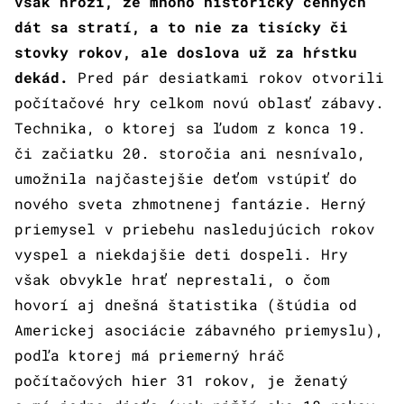
však hrozí, že mnoho historicky cenných
dát sa stratí, a to nie za tisícky či
stovky rokov, ale doslova už za hŕstku
dekád.
Pred pár desiatkami rokov otvorili
počítačové hry celkom novú oblasť zábavy.
Technika, o ktorej sa ľudom z konca 19.
či začiatku 20. storočia ani nesnívalo,
umožnila najčastejšie deťom vstúpiť do
nového sveta zhmotnenej fantázie. Herný
priemysel v priebehu nasledujúcich rokov
vyspel a niekdajšie deti dospeli. Hry
však obvykle hrať neprestali, o čom
hovorí aj dnešná štatistika (štúdia od
Americkej asociácie zábavného priemyslu),
podľa ktorej má priemerný hráč
počítačových hier 31 rokov, je ženatý