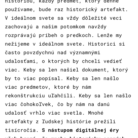
históriou, každý predmet, ktorý denne
používame, bude raz historický artefakt.
V ideálnom svete sa vždy dôležité veci
zachovajú a našim potomkom navždy
rozprávajú príbeh o predkoch. Lenže my
nežijeme v ideálnom svete. Historici si
často povzdychnú nad významnými
udalosťami, o ktorých by chceli vedieť
viac. Keby sa len našiel dokument, ktorý
by to viac popísal. Keby sa len našlo
viac predmetov, ktoré by nám
rekonštrukciu uľahčili. Keby sa len našlo
viac čohokoľvek, čo by nám na danú
udalosť vrhlo viac svetla. Mnohé
artefakty z ľudskej histórie prežili
tisícročia.
S nástupom digitálnej éry