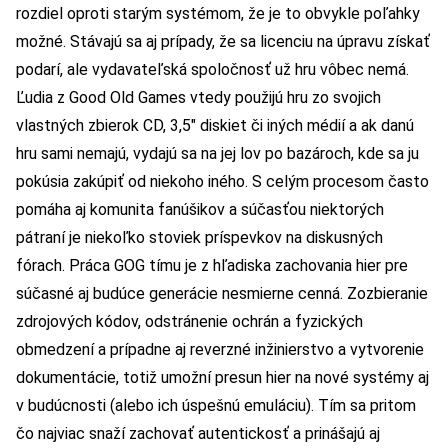
rozdiel oproti starým systémom, že je to obvykle poľahky
možné. Stávajú sa aj prípady, že sa licenciu na úpravu získať
podarí, ale vydavateľská spoločnosť už hru vôbec nemá.
Ľudia z Good Old Games vtedy použijú hru zo svojich
vlastných zbierok CD, 3,5″ diskiet či iných médií a ak danú
hru sami nemajú, vydajú sa na jej lov po bazároch, kde sa ju
pokúsia zakúpiť od niekoho iného. S celým procesom často
pomáha aj komunita fanúšikov a súčasťou niektorých
pátraní je niekoľko stoviek príspevkov na diskusných
fórach. Práca GOG tímu je z hľadiska zachovania hier pre
súčasné aj budúce generácie nesmierne cenná. Zozbieranie
zdrojových kódov, odstránenie ochrán a fyzických
obmedzení a prípadne aj reverzné inžinierstvo a vytvorenie
dokumentácie, totiž umožní presun hier na nové systémy aj
v budúcnosti (alebo ich úspešnú emuláciu). Tím sa pritom
čo najviac snaží zachovať autentickosť a prinášajú aj