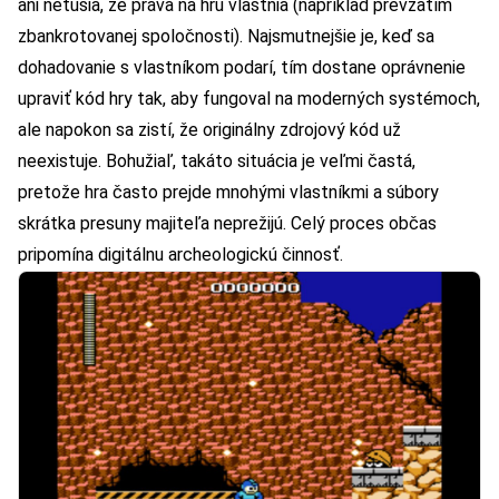
ani netušia, že práva na hru vlastnia (napríklad prevzatím
zbankrotovanej spoločnosti). Najsmutnejšie je, keď sa
dohadovanie s vlastníkom podarí, tím dostane oprávnenie
upraviť kód hry tak, aby fungoval na moderných systémoch,
ale napokon sa zistí, že originálny zdrojový kód už
neexistuje. Bohužiaľ, takáto situácia je veľmi častá,
pretože hra často prejde mnohými vlastníkmi a súbory
skrátka presuny majiteľa neprežijú. Celý proces občas
pripomína digitálnu archeologickú činnosť.