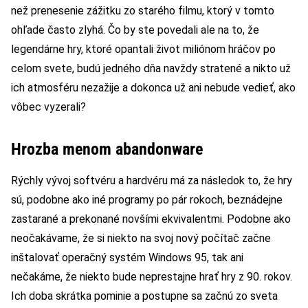
než prenesenie zážitku zo starého filmu, ktorý v tomto
ohľade často zlyhá. Čo by ste povedali ale na to, že
legendárne hry, ktoré opantali život miliónom hráčov po
celom svete, budú jedného dňa navždy stratené a nikto už
ich atmosféru nezažije a dokonca už ani nebude vedieť, ako
vôbec vyzerali?
Hrozba menom abandonware
Rýchly vývoj softvéru a hardvéru má za následok to, že hry
sú, podobne ako iné programy po pár rokoch, beznádejne
zastarané a prekonané novšími ekvivalentmi. Podobne ako
neočakávame, že si niekto na svoj nový počítač začne
inštalovať operačný systém Windows 95, tak ani
nečakáme, že niekto bude neprestajne hrať hry z 90. rokov.
Ich doba skrátka pominie a postupne sa začnú zo sveta