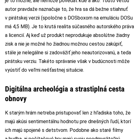
je to možné, ale nemôže povedať kde a ako. Touto vetou
autor pravdaže naznačuje to, že hra sa dá bežne stiahnuť
v pirátskej verzii (spoločne s DOSboxom na emuláciu DOSu
má 4,5 MB). Je to krutá realita súčasného autorského práva
a licencií. Aj keď už produkt neprodukuje absolútne žiadny
zisk a nie je možné ho žiadnou možnou cestou zakúpiť,
stále je nelegálne si zadovážiť jeho neautorizovanú, a teda
pirátsku verziu. Takéto správanie však v budúcnosti môže
vyústiť do veľmi nešťastnej situácie.
Digitálna archeológia a strastiplná cesta
obnovy
K starým hrám netreba pristupovať len z hľadiska toho, že
majú akúsi sentimentálnu hodnotu pre dnešných ľudí, ktorí
ich majú spojené s detstvom. Podobne ako staré filmy
a hudba, aj počítačové hry majú svoju neodmysliteľnú