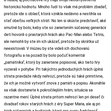
historickú hodnotu. Mnoho ľudí to však má problém zbadať,
pretože ide o oblasť, ktorá vznikla nedávno a nestihla sa
stať obeťou veľkých strát. No len si skúste predstaviť, aké
smutné by bolo, keby ste so zanietením súčasnej generácii
detí hovorili o prastarých hrách ako Pac-Man alebo Tetris,
ale nemohli by ste im ich ukázať, pretože by skrátka už
neexistovali. V múzeu by ste videli ich dochovanú
fotografiu a na pozadí by bolo počuť komentár
„pamätníka“, ktorý by zanietene popisoval, ako tieto hry
vyzerali v pohybe. Pri takýchto jednoduchých hrách úplná
strata pravdaže nikdy nehrozí, pretože sú také primitívne,
že ich je možné vytvoriť znova z pamäti a popisu. Akonáhle
sa však dostanete k pokročilejším hrám, situácia sa
razantne mení. Úplná strata pritom nehrozí len pri desať či
dvadsať rokov starých hrách z éry Super Maria, ale aj pri
tých súčasných a budúcich, ktoré pre svoju funkčnosť