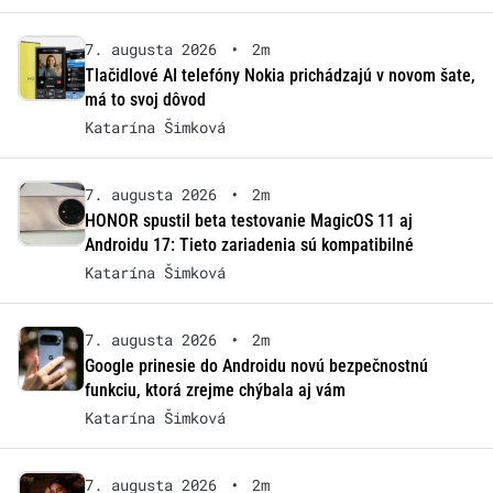
7. augusta 2026
•
2m
Tlačidlové AI telefóny Nokia prichádzajú v novom šate,
má to svoj dôvod
Katarína Šimková
7. augusta 2026
•
2m
HONOR spustil beta testovanie MagicOS 11 aj
Androidu 17: Tieto zariadenia sú kompatibilné
Katarína Šimková
7. augusta 2026
•
2m
Google prinesie do Androidu novú bezpečnostnú
funkciu, ktorá zrejme chýbala aj vám
Katarína Šimková
7. augusta 2026
•
2m