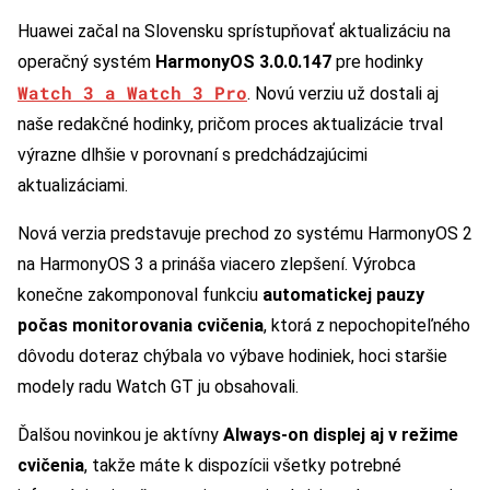
Huawei začal na Slovensku sprístupňovať aktualizáciu na
operačný systém
HarmonyOS 3.0.0.147
pre hodinky
Watch 3 a Watch 3 Pro
. Novú verziu už dostali aj
naše redakčné hodinky, pričom proces aktualizácie trval
výrazne dlhšie v porovnaní s predchádzajúcimi
aktualizáciami.
Nová verzia predstavuje prechod zo systému HarmonyOS 2
na HarmonyOS 3 a prináša viacero zlepšení. Výrobca
konečne zakomponoval funkciu
automatickej pauzy
počas monitorovania cvičenia
, ktorá z nepochopiteľného
dôvodu doteraz chýbala vo výbave hodiniek, hoci staršie
modely radu Watch GT ju obsahovali.
Ďalšou novinkou je aktívny
Always-on displej aj v režime
cvičenia
, takže máte k dispozícii všetky potrebné