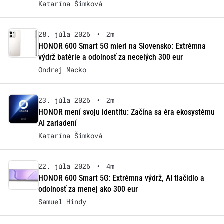
Katarína Šimková
28. júla 2026
•
2m
HONOR 600 Smart 5G mieri na Slovensko: Extrémna
výdrž batérie a odolnosť za necelých 300 eur
Ondrej Macko
23. júla 2026
•
2m
HONOR mení svoju identitu: Začína sa éra ekosystému
AI zariadení
Katarína Šimková
22. júla 2026
•
4m
HONOR 600 Smart 5G: Extrémna výdrž, AI tlačidlo a
odolnosť za menej ako 300 eur
Samuel Hindy