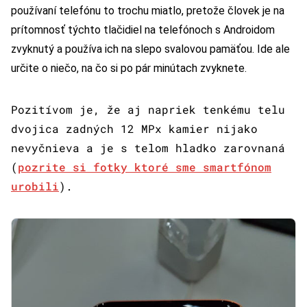
používaní telefónu to trochu miatlo, pretože človek je na
prítomnosť týchto tlačidiel na telefónoch s Androidom
zvyknutý a používa ich na slepo svalovou pamäťou. Ide ale
určite o niečo, na čo si po pár minútach zvyknete.
Pozitívom je, že aj napriek tenkému telu
dvojica zadných 12 MPx kamier nijako
nevyčnieva a je s telom hladko zarovnaná
(
pozrite si fotky ktoré sme smartfónom
urobili
).