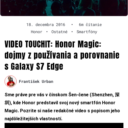
18. decembra 2016
•
6m čítanie
Honor
•
Ostatné
•
Smartfóny
VIDEO TOUCHIT: Honor Magic:
dojmy z používania a porovnanie
s Galaxy S7 Edge
František Urban
Sme práve pre vás v čínskom Šen-čene (Shenzhen,
深
圳
), kde Honor predstavil svoj nový smartfón Honor
Magic. Pozrite si naše redakčné video s popisom jeho
najdôležitejších vlastností.