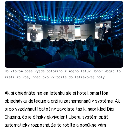
Na ktorom páse vyjde batožina z môjho letu? Honor Magic to
zistí za vás, hneď ako vkročíte do letiskovej haly
Ak si objednáte nielen letenku ale aj hotel, smartfón
objednávku deteguje a drží ju zaznamenanú v systéme. Ak
si po vyzdvihnutí batožiny zavoláte taxík, napríklad Didi
Chuxing, čo je čínsky ekvivalent Uberu, systém opäť
automaticky rozpozná, že to robíte a ponúkne vám