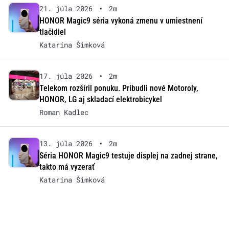
21. júla 2026
•
2m
HONOR Magic9 séria vykoná zmenu v umiestnení
tlačidiel
Katarína Šimková
17. júla 2026
•
2m
Telekom rozšíril ponuku. Pribudli nové Motoroly,
HONOR, LG aj skladací elektrobicykel
Roman Kadlec
13. júla 2026
•
2m
Séria HONOR Magic9 testuje displej na zadnej strane,
takto má vyzerať
Katarína Šimková