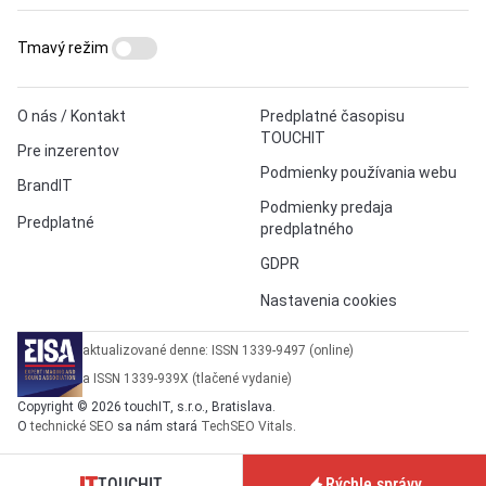
Tmavý režim
O nás / Kontakt
Predplatné časopisu
TOUCHIT
Pre inzerentov
Podmienky používania webu
BrandIT
Podmienky predaja
Predplatné
predplatného
GDPR
Nastavenia cookies
aktualizované denne: ISSN 1339-9497 (online)
a ISSN 1339-939X (tlačené vydanie)
Copyright © 2026 touchIT, s.r.o., Bratislava.
O
technické SEO
sa nám stará
TechSEO Vitals
.
TOUCHIT
Rýchle správy