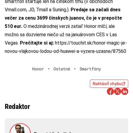
smartfón štartuje len na čínskom trhu (v obchodoch
Vmall.com, JD, Tmall a Suning.).
Predaje sa začali dnes
večer za cenu 3699 čínskych juanov, čo je v prepočte
510 eur.
O medzinárodnej verzii zatiaľ Honor mlčí, ale
možno sa dozvieme niečo už na januárovom CES v Las
Vegas.
Prečítajte si aj:
https://touchit.sk/honor-magic-je-
novou-vlajkovou-lodou-od-huawei-a-vyzera-uzasne/87560
Honor
•
Ostatné
•
Smartfóny
Nahlásiť chybu
Redaktor