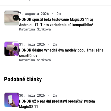
7. augusta 2026
•
2m
HONOR spustil beta testovanie MagicOS 11 aj
Androidu 17: Tieto zariadenia sú kompatibilné
Katarína Šimková
31. júla 2026
•
2m
HONOR údajne vynechá dva modely populárnej série
smartfónov
Katarína Šimková
Podobné články
30. júla 2026
•
2m
HONOR už o pár dní predstaví operačný systém
MagicOS 11