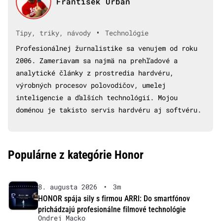
František Urban
•
Tipy, triky, návody
Technológie
Profesionálnej žurnalistike sa venujem od roku
2006. Zameriavam sa najmä na prehľadové a
analytické články z prostredia hardvéru,
výrobných procesov polovodičov, umelej
inteligencie a ďalších technológií. Mojou
doménou je takisto servis hardvéru aj softvéru.
Populárne z kategórie Honor
8. augusta 2026
•
3m
HONOR spája sily s firmou ARRI: Do smartfónov
prichádzajú profesionálne filmové technológie
Ondrej Macko