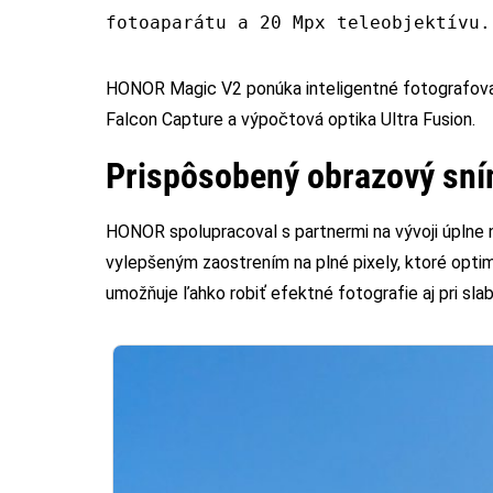
fotoaparátu a 20 Mpx teleobjektívu.
HONOR Magic V2 ponúka inteligentné fotografovani
Falcon Capture a výpočtová optika Ultra Fusion.
Prispôsobený obrazový sn
HONOR spolupracoval s partnermi na vývoji úplne
vylepšeným zaostrením na plné pixely, ktoré opti
umožňuje ľahko robiť efektné fotografie aj pri sla