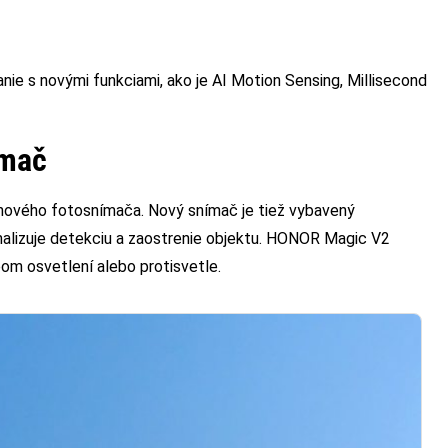
e s novými funkciami, ako je AI Motion Sensing, Millisecond
ímač
 nového fotosnímača. Nový snímač je tiež vybavený
malizuje detekciu a zaostrenie objektu. HONOR Magic V2
bom osvetlení alebo protisvetle.