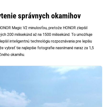
ytenie správnych okamihov
s HONOR Magic V2 minulosťou, pretože HONOR zlepšil
ých 200 milisekúnd až na 1500 milisekúnd. To umožňuje
pšil inteligentnú technológiu rozpoznávania pre lepšiu
že vybrať tie najlepšie fotografie nasnímané naraz za 1,5
čného okamihu.