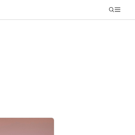
Nájsť
 zo svojich najznámejších služieb. Týka
roidu