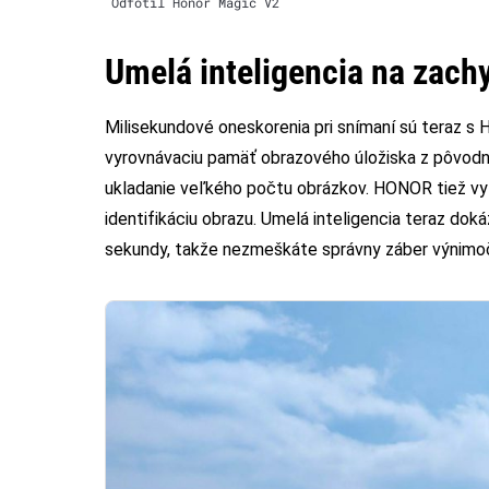
Odfotil Honor Magic V2
Umelá inteligencia na zach
Milisekundové oneskorenia pri snímaní sú teraz 
vyrovnávaciu pamäť obrazového úložiska z pôvodn
ukladanie veľkého počtu obrázkov. HONOR tiež vyle
identifikáciu obrazu. Umelá inteligencia teraz doká
sekundy, takže nezmeškáte správny záber výnimo