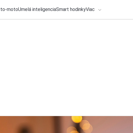
uto-moto
Umelá inteligencia
Smart hodinky
Viac
HLO BY VÁS ZAUJÍMAŤ
lačové správy
6. augusta 2026
•
2m
Google vypne jednu
ADÁVANIA
sa to aj vášho And
Zadajte frázu pre vyhľadanie
Roman Kadlec