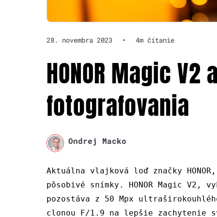
28. novembra 2023
•
4m čítanie
HONOR Magic V2 a
fotografovania
Ondrej Macko
Aktuálna vlajková loď značky HONOR,
pôsobivé snímky. HONOR Magic V2, vy
pozostáva z 50 Mpx ultraširokouhléh
clonou F/1.9 na lepšie zachytenie s