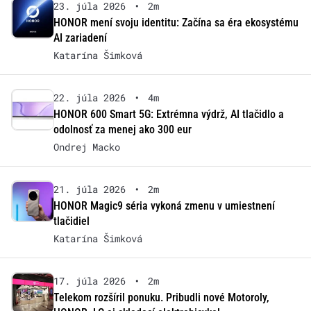
23. júla 2026
•
2m
HONOR mení svoju identitu: Začína sa éra ekosystému
AI zariadení
Katarína Šimková
22. júla 2026
•
4m
HONOR 600 Smart 5G: Extrémna výdrž, AI tlačidlo a
odolnosť za menej ako 300 eur
Ondrej Macko
21. júla 2026
•
2m
HONOR Magic9 séria vykoná zmenu v umiestnení
tlačidiel
Katarína Šimková
17. júla 2026
•
2m
Telekom rozšíril ponuku. Pribudli nové Motoroly,