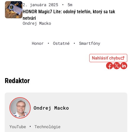
2. januára 2025
•
5m
HONOR Magic7 Lite: odolný telefón, ktorý sa tak
netvári
Ondrej Macko
Honor
•
Ostatné
•
Smartfóny
Nahlásiť chybu
Redaktor
Ondrej Macko
•
YouTube
Technológie