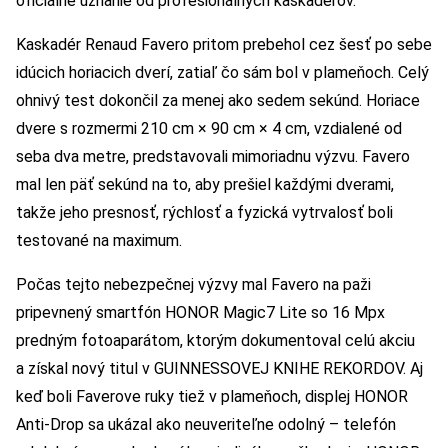
oficiálne uznanie od profesionálnych kaskadérov.
Kaskadér Renaud Favero pritom prebehol cez šesť po sebe
idúcich horiacich dverí, zatiaľ čo sám bol v plameňoch. Celý
ohnivý test dokončil za menej ako sedem sekúnd. Horiace
dvere s rozmermi 210 cm × 90 cm × 4 cm, vzdialené od
seba dva metre, predstavovali mimoriadnu výzvu. Favero
mal len päť sekúnd na to, aby prešiel každými dverami,
takže jeho presnosť, rýchlosť a fyzická vytrvalosť boli
testované na maximum.
Počas tejto nebezpečnej výzvy mal Favero na paži
pripevnený smartfón HONOR Magic7 Lite so 16 Mpx
predným fotoaparátom, ktorým dokumentoval celú akciu
a získal nový titul v GUINNESSOVEJ KNIHE REKORDOV. Aj
keď boli Faverove ruky tiež v plameňoch, displej HONOR
Anti-Drop sa ukázal ako neuveriteľne odolný – telefón