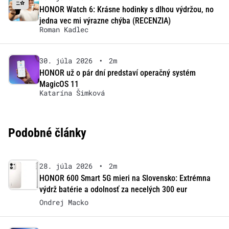
HONOR Watch 6: Krásne hodinky s dlhou výdržou, no
jedna vec mi výrazne chýba (RECENZIA)
Roman Kadlec
30. júla 2026
•
2m
HONOR už o pár dní predstaví operačný systém
MagicOS 11
Katarína Šimková
Podobné články
28. júla 2026
•
2m
HONOR 600 Smart 5G mieri na Slovensko: Extrémna
výdrž batérie a odolnosť za necelých 300 eur
Ondrej Macko