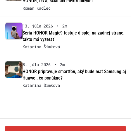
HONOR, LG aj skladací elektrobicykel
Roman Kadlec
13. júla 2026
•
2m
Séria HONOR Magic9 testuje displej na zadnej strane,
takto má vyzerať
Katarína Šimková
8. júla 2026
•
2m
HONOR pripravuje smartfón, aký bude mať Samsung aj
Huawei, čo ponúkne?
Katarína Šimková