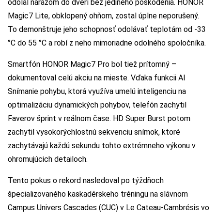
odolal nárazom do dverí bez jediného poškodenia. HONOR
Magic7 Lite, obklopený ohňom, zostal úplne neporušený.
To demonštruje jeho schopnosť odolávať teplotám od -33
°C do 55 °C a robí z neho mimoriadne odolného spoločníka.
Smartfón HONOR Magic7 Pro bol tiež prítomný –
dokumentoval celú akciu na mieste. Vďaka funkcii AI
Snímanie pohybu, ktorá využíva umelú inteligenciu na
optimalizáciu dynamických pohybov, telefón zachytil
Faverov šprint v reálnom čase. HD Super Burst potom
zachytil vysokorýchlostnú sekvenciu snímok, ktoré
zachytávajú každú sekundu tohto extrémneho výkonu v
ohromujúcich detailoch.
Tento pokus o rekord nasledoval po týždňoch
špecializovaného kaskadérskeho tréningu na slávnom
Campus Univers Cascades (CUC) v Le Cateau-Cambrésis vo