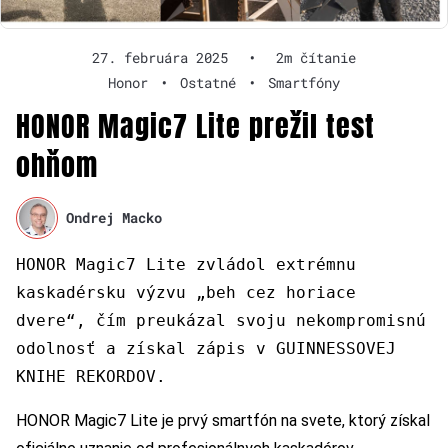
27. februára 2025
•
2m čítanie
Honor
•
Ostatné
•
Smartfóny
HONOR Magic7 Lite prežil test
ohňom
Ondrej Macko
HONOR Magic7 Lite zvládol extrémnu
kaskadérsku výzvu „beh cez horiace
dvere“, čím preukázal svoju nekompromisnú
odolnosť a získal zápis v GUINNESSOVEJ
KNIHE REKORDOV.
HONOR Magic7 Lite je prvý smartfón na svete, ktorý získal