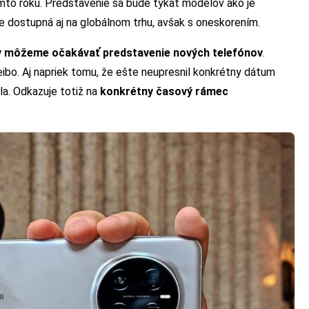
mto roku. Predstavenie sa bude týkať modelov ako je
de dostupná aj na globálnom trhu, avšak s oneskorením.
y môžeme očakávať predstavenie nových telefónov
.
Weibo. Aj napriek tomu, že ešte neupresnil konkrétny dátum
tla. Odkazuje totiž na
konkrétny časový rámec