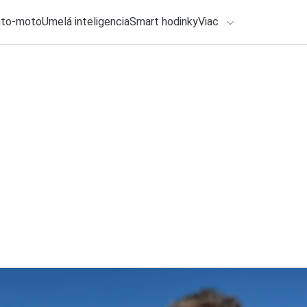
uto-moto
Umelá inteligencia
Smart hodinky
Viac
HLO BY VÁS ZAUJÍMAŤ
lačové správy
28. júla 2026
•
3m
ADÁVANIA
Samsung Galaxy Wat
Otestoval som reáln
Zadajte frázu pre vyhľadanie
Roman Kadlec