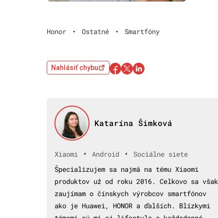
Honor
•
Ostatné
•
Smartfóny
Nahlásiť chybu
Katarína Šimková
•
•
Xiaomi
Android
Sociálne siete
Špecializujem sa najmä na tému Xiaomi
produktov už od roku 2016. Celkovo sa však
zaujímam o čínskych výrobcov smartfónov
ako je Huawei, HONOR a ďalších. Blízkymi
témami sú mi aj lifestyle a každodenné