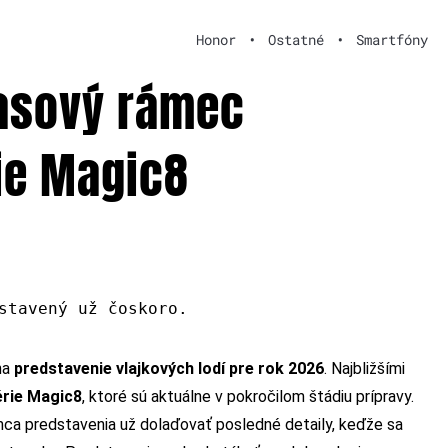
Honor
•
Ostatné
•
Smartfóny
časový rámec
ie Magic8
stavený už čoskoro.
na
predstavenie vlajkových lodí pre rok 2026
. Najbližšími
érie Magic8
, ktoré sú aktuálne v pokročilom štádiu prípravy.
a predstavenia už dolaďovať posledné detaily, keďže sa