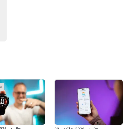
a
026
•
5m
30. júla 2026
•
2m