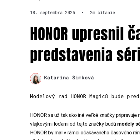
18. septembra 2025
•
2m čítanie
HONOR upresnil 
predstavenia sér
Katarína Šimková
Modelový rad HONOR Magic8 bude pred
HONOR sa už tak ako iné veľké značky pripravuje 
vlajkovými loďami od tejto značky budú
modely s
HONOR by mal v rámci očakávaného časového rámc