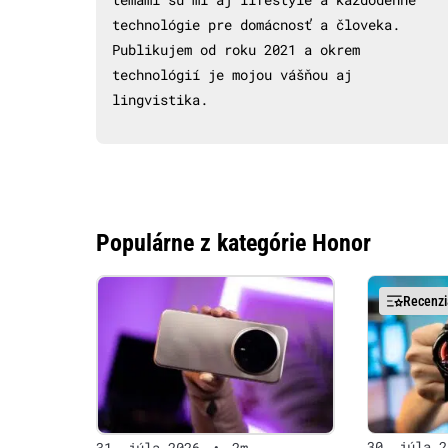
technológie pre domácnosť a človeka.
Publikujem od roku 2021 a okrem
technológií je mojou vášňou aj
lingvistika.
Populárne z kategórie Honor
Recenzi
30. júla 2
31. júla 2026
•
2m