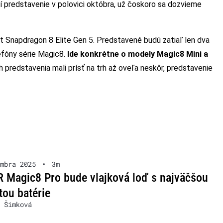
 predstavenie v polovici októbra, už čoskoro sa dozvieme
 Snapdragon 8 Elite Gen 5. Predstavené budú zatiaľ len dva
lefóny série Magic8.
Ide konkrétne o modely Magic8 Mini a
h predstavenia mali prísť na trh až oveľa neskôr, predstavenie
mbra 2025
•
3m
Magic8 Pro bude vlajková loď s najväčšou
tou batérie
 Šimková