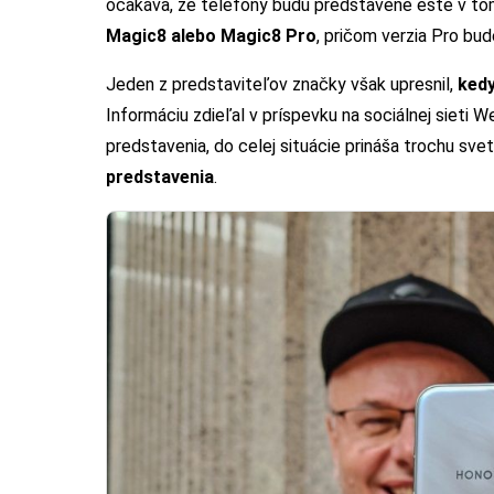
očakáva, že telefóny budú predstavené ešte v to
Magic8 alebo Magic8 Pro
, pričom verzia Pro bu
Jeden z predstaviteľov značky však upresnil,
ked
Informáciu zdieľal v príspevku na sociálnej sieti 
predstavenia, do celej situácie prináša trochu sve
predstavenia
.