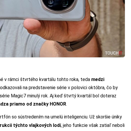
v rámci štvrtého kvartálu tohto roka, teda
medzi
y odkazovali na predstavenie série v polovici októbra, čo by
série Magic7 minulý rok. Aj keď štvrtý kvartál bol doteraz
hádza priamo od značky HONOR
.
tfón so sústredením na umelú inteligenciu. Už skoršie úniky
ukcii týchto vlajkových lodí
, jeho funkcie však zatiaľ neboli