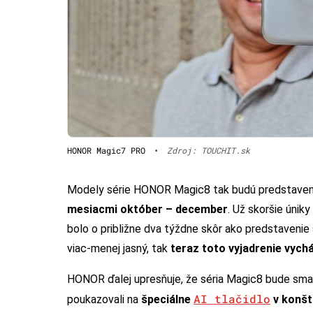
HONOR Magic7 PRO
•
Zdroj: TOUCHIT.sk
Modely série HONOR Magic8 tak budú predstavené 
mesiacmi október – december
. Už skoršie únik
bolo o približne dva týždne skôr ako predstavenie 
viac-menej jasný, tak
teraz toto vyjadrenie vyc
HONOR ďalej upresňuje, že séria Magic8 bude smar
AI tlačidlo
poukazovali na
špeciálne
v konštr