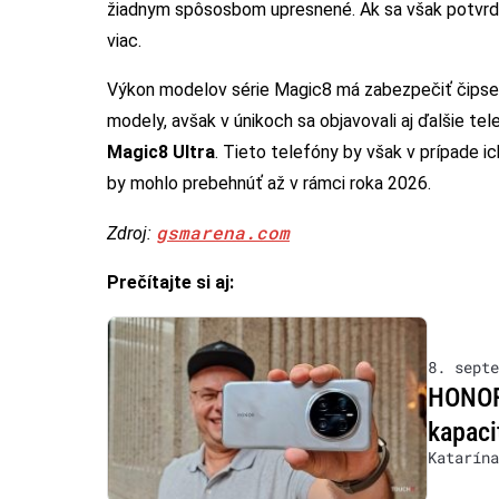
žiadnym spôsosbom upresnené. Ak sa však potvrdí
viac.
Výkon modelov série Magic8 má zabezpečiť čipset
modely, avšak v únikoch sa objavovali aj ďalšie te
Magic8 Ultra
. Tieto telefóny by však v prípade ic
by mohlo prebehnúť až v rámci roka 2026.
gsmarena.com
Zdroj:
Prečítajte si aj:
8. septe
HONOR 
kapaci
Katarína