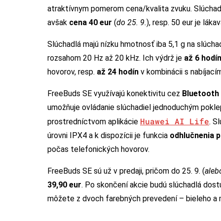
atraktívnym pomerom cena/kvalita zvuku. Slúchadl
avšak
cena 40 eur
(
do 25. 9.
), resp. 50 eur je lákav
Slúchadlá majú nízku hmotnosť iba 5,1 g na slúcha
rozsahom 20 Hz až 20 kHz. Ich výdrž je
až 6 hodí
hovorov, resp.
až 24 hodín
v kombinácii s nabíjac
FreeBuds SE využívajú konektivitu cez
Bluetooth 
umožňuje ovládanie slúchadiel jednoduchým poklep
Huawei AI Life
prostredníctvom aplikácie
. S
úrovni IPX4 a k dispozícii je funkcia
odhlučnenia p
počas telefonických hovorov.
FreeBuds SE sú už v predaji, pričom do 25. 9. (
aleb
39,90 eur
. Po skončení akcie budú slúchadlá dost
môžete z dvoch farebných prevedení – bieleho a