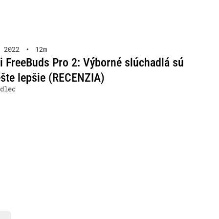
 2022
•
12m
 FreeBuds Pro 2: Výborné slúchadlá sú
ešte lepšie (RECENZIA)
dlec