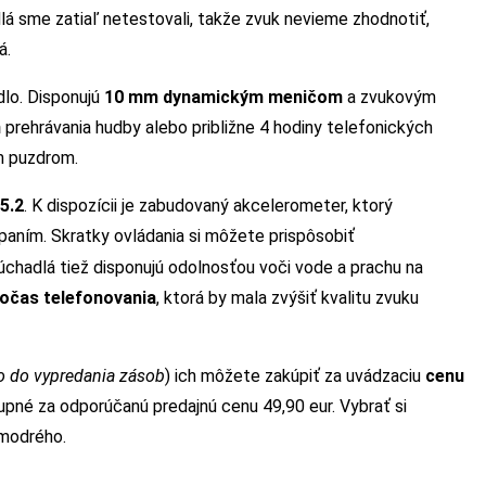
á sme zatiaľ netestovali, takže zvuk nevieme zhodnotiť,
á.
dlo. Disponujú
10 mm dynamickým meničom
a zvukovým
n
prehrávania hudby alebo približne 4 hodiny telefonických
ím puzdrom.
5.2
. K dispozícii je zabudovaný akcelerometer, ktorý
aním. Skratky ovládania si môžete prispôsobiť
lúchadlá tiež disponujú odolnosťou voči vode a prachu na
očas telefonovania
, ktorá by mala zvýšiť kvalitu zvuku
o do vypredania zásob
) ich môžete zakúpiť za uvádzaciu
cenu
upné za odporúčanú predajnú cenu 49,90 eur. Vybrať si
 modrého.