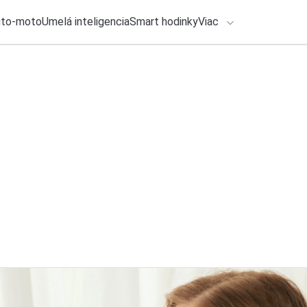
uto-moto
Umelá inteligencia
Smart hodinky
Viac
HLO BY VÁS ZAUJÍMAŤ
lačové správy
27. júla 2026
•
2m
Konečne sa dočkám
ADÁVANIA
príde do Európy
Zadajte frázu pre vyhľadanie
Katarína Šimková