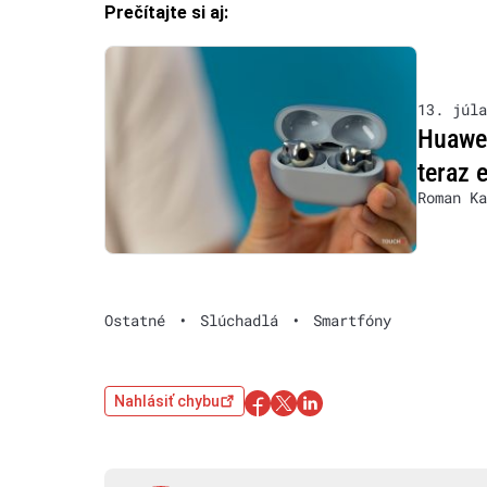
Prečítajte si aj:
13. júla
Huawei
teraz 
Roman Ka
Ostatné
•
Slúchadlá
•
Smartfóny
Nahlásiť chybu