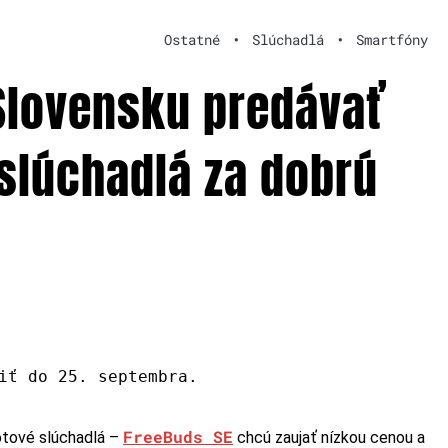
Ostatné
•
Slúchadlá
•
Smartfóny
Slovensku predávať
slúchadlá za dobrú
iť do 25. septembra.
FreeBuds SE
ôtové slúchadlá –
chcú zaujať nízkou cenou a