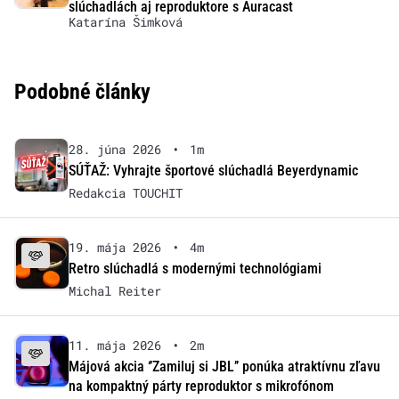
slúchadlách aj reproduktore s Auracast
Katarína Šimková
Podobné články
28. júna 2026
•
1m
SÚŤAŽ: Vyhrajte športové slúchadlá Beyerdynamic
Redakcia TOUCHIT
19. mája 2026
•
4m
Retro slúchadlá s modernými technológiami
Michal Reiter
11. mája 2026
•
2m
Májová akcia ‘’Zamiluj si JBL’’ ponúka atraktívnu zľavu
na kompaktný párty reproduktor s mikrofónom