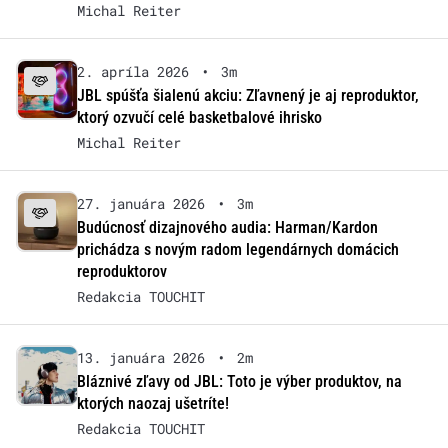
Michal Reiter
2. apríla 2026
•
3m
JBL spúšťa šialenú akciu: Zľavnený je aj reproduktor,
ktorý ozvučí celé basketbalové ihrisko
Michal Reiter
27. januára 2026
•
3m
Budúcnosť dizajnového audia: Harman/Kardon
prichádza s novým radom legendárnych domácich
reproduktorov
Redakcia TOUCHIT
13. januára 2026
•
2m
Bláznivé zľavy od JBL: Toto je výber produktov, na
ktorých naozaj ušetríte!
Redakcia TOUCHIT