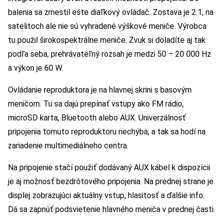
balenia sa zmestil ešte diaľkový ovládač. Zostava je 2.1, na
satelitoch ale nie sú vyhradené výškové meniče. Výrobca
tu použil širokospektrálne meniče. Zvuk si doladíte aj tak
podľa seba, prehrávateľný rozsah je medzi 50 ÷ 20 000 Hz
a výkon je 60 W.
Ovládanie reproduktora je na hlavnej skrini s basovým
meničom. Tu sa dajú prepínať vstupy ako FM rádio,
microSD karta, Bluetooth alebo AUX. Univerzálnosť
pripojenia tomuto reproduktoru nechýba, a tak sa hodí na
zariadenie multimediálneho centra.
Na pripojenie stačí použiť dodávaný AUX kábel k dispozícii
je aj možnosť bezdrôtového pripojenia. Na prednej strane je
displej zobrazujúci aktuálny vstup, hlasitosť a ďalšie info.
Dá sa zapnúť podsvietenie hlavného meniča v prednej časti.