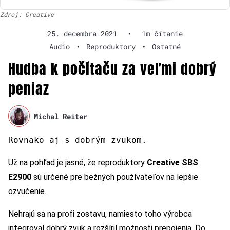
Zdroj: Creative
25. decembra 2021
•
1m čítanie
Audio
•
Reproduktory
•
Ostatné
Hudba k počítaču za veľmi dobrý
peniaz
Michal Reiter
Rovnako aj s dobrým zvukom.
Už na pohľad je jasné, že reproduktory
Creative SBS
E2900
sú určené pre bežných používateľov na lepšie
ozvučenie.
Nehrajú sa na profi zostavu, namiesto toho výrobca
integroval dobrý zvuk a rozšíril možnosti prepojenia. Do