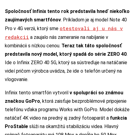
Spoločnosť Infinix tento rok predstavila hneď niekoľko
zaujímavých smartfónov
. Príkladom je aj model Note 40
otestovali aj u nás v
Pro v 4G verzii, ktorý sme
redakcii
a zaujalo nás zameranie na nabíjanie v
kombinácii s nízkou cenou.
Teraz tak táto spoločnosť
predstavila nový model, ktorý spadá do série ZERO 40
.
Ide o Infinix ZERO 40 5G, ktorý sa sústreďuje na natáčanie
videí pričom výrobca uvádza, že ide o telefón určený na
vlogovanie.
Infinix tento smartfón vytvoril
v spolupráci so známou
značkou GoPro
, ktorá zaisťuje bezproblémové pripojenie
telefónu vďaka programu Works with GoPro. Model dokáže
natáčať 4K video na predný aj zadný fotoaparát a
funkcia
ProStable
slúži na okamžitú stabilizáciu videa. Hlavný
snímač fotoaparátu má 108 Mpx a dopĺňa ho 50 Mpx