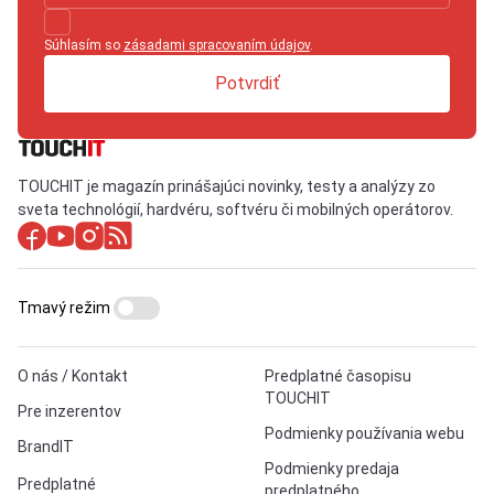
Súhlasím so
zásadami spracovaním údajov
.
Potvrdiť
TOUCHIT je magazín prinášajúci novinky, testy a analýzy zo
sveta technológií, hardvéru, softvéru či mobilných operátorov.
Tmavý režim
O nás / Kontakt
Predplatné časopisu
TOUCHIT
Pre inzerentov
Podmienky používania webu
BrandIT
Podmienky predaja
Predplatné
predplatného