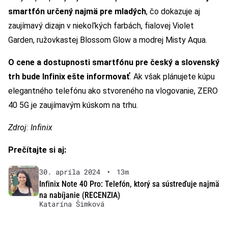
smartfón určený najmä pre mladých
, čo dokazuje aj
zaujímavý dizajn v niekoľkých farbách, fialovej Violet
Garden, ružovkastej Blossom Glow a modrej Misty Aqua.
O cene a dostupnosti smartfónu pre český a slovenský
trh bude Infinix ešte informovať
. Ak však plánujete kúpu
elegantného telefónu ako stvoreného na vlogovanie, ZERO
40 5G je zaujímavým kúskom na trhu.
Zdroj: Infinix
Prečítajte si aj:
30. apríla 2024
•
13m
Infinix Note 40 Pro: Telefón, ktorý sa sústreďuje najmä
na nabíjanie (RECENZIA)
Katarína Šimková