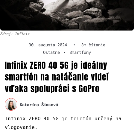
Zdroj: Infinix
30. augusta 2024
•
3m čítanie
Ostatné
•
Smartfóny
Infinix ZERO 40 5G je ideálny
smartfón na natáčanie videí
vďaka spolupráci s GoPro
Katarína Šimková
Infinix ZERO 40 5G je telefón určený na
vlogovanie.