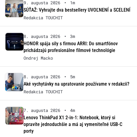
9. augusta 2026
•
1m
SÚŤAŽ: Vyhrajte dva bestsellery UVOĽNENÍ a SCELENÍ
Redakcia TOUCHIT
8. augusta 2026
•
3m
HONOR spája sily s firmou ARRI: Do smartfónov
prichádzajú profesionálne filmové technológie
Ondrej Macko
8. augusta 2026
•
5m
Aké vychytávky na upratovanie používame v redakcii?
Redakcia TOUCHIT
7. augusta 2026
•
4m
Lenovo ThinkPad X1 2-in-1: Notebook, ktorý si
opravíte jednoduchšie a má aj vymeniteľné USB-C
porty