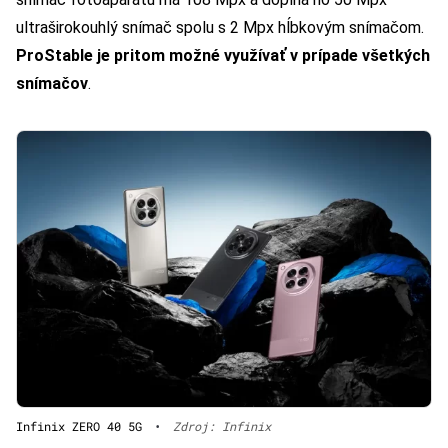
ultraširokouhlý snímač spolu s 2 Mpx hĺbkovým snímačom.
ProStable je pritom možné využívať v prípade všetkých
snímačov
.
Infinix ZERO 40 5G
•
Zdroj: Infinix