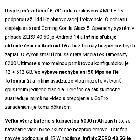
Displej má veľkosť 6,78″
a ide o zakrivený AMOLED s
podporou až 144 Hz obnovovacej frekvencie. O ochranu
displeja sa stará Corning Gorilla Glass 5. Operačný systém v
prípade ZERO 40 5G je Android 14 a
Infinix sľubuje
aktualizáciu na Android 16
a tiež tri roky bezpečnostných
záplat. O výkon smartfónu sa stará MediaTek Dimensity
8200 Ultimate a maximálnou pamäťovou konfiguráciou je
12 + 512 GB.
Vo výbave nechýba ani 50 Mpx selfie
fotoaparát
a Infinix uvádza, že vlog môžete vytvoriť
spustením jedného tlačidla. Telefón sa tak skutočne
sústreďuje najmä na video a prepojenie s GoPro
zariadeniami je tomu dôkazom.
Veľká výdrž batérie s kapacitou 5000 mAh
zaistí to, že
natáčanie videí bude skutočne bezproblémové. Telefón
navyše podporuje aj 45 W nabíjanie.
Infinix ZERO 40 5G je