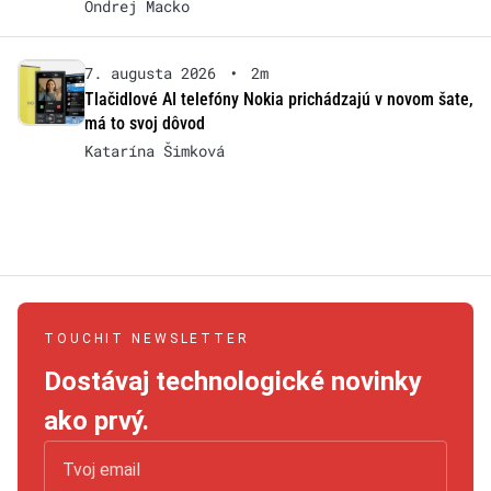
Ondrej Macko
7. augusta 2026
•
2m
Tlačidlové AI telefóny Nokia prichádzajú v novom šate,
má to svoj dôvod
Katarína Šimková
TOUCHIT NEWSLETTER
Dostávaj technologické novinky
ako prvý.