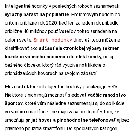
Inteligentné hodinky v posledných rokoch zaznamenali
výrazný nárast na popularite
. Prelomovým bodom bol
pritom približne rok 2020, keď len za jeden rok pribudlo
približne 40 miliónov používateľov tohto zariadenia na
Smart hodinky
celom svete.
dnes už teda môžeme
klasifikovať ako
súčasť elektronickej výbavy takmer
každého väčšieho nadšenca do elektroniky
, no aj
bežného človeka, ktorý rád využíva notifikácie o
prichádzajúcich hovoroch na svojom zápästí.
Možností, ktoré inteligentné hodinky ponúkajú, je veľa.
Niektoré z nich majú možnosť sledovať
väčšie množstvo
športov
, ktoré vám následne zaznamenajú aj do aplikácie
vo vašom smartfóne. Iné majú zasa prednosť v tom, že
umožňujú
prijať hovor a plnohodnotne telefonovať
aj bez
priameho použitia smartfónu. Do špeciálnych kategórií