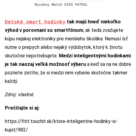
Niceboy Watch KIDS PATROL
Detské smart hodinky
tak majú hneď niekoľko
výhod v porovnaní so smartfónom
, ak teda zvažujete
kúpu nejakej elektroniky pre menšieho školáka. Nemusí ísť
nutne o prepych alebo nejaký výdobytok, ktorý k životu
skutočne nepotrebujete.
Medzi inteligentnými hodinkami
je tak naozaj veľká možnosť výberu
a keď sa na ne dobre
pozriete zistíte, že si medzi nimi vyberie skutočne takmer
každý.
Zdroj: vlastné
Prečítajte si aj:
https://fitit.touchit.sk/ktore-inteligentne-hodinky-si-
kupit/982/