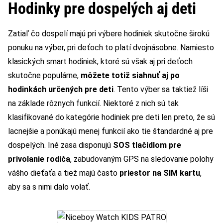
Hodinky pre dospelých aj deti
Zatiaľ čo dospelí majú pri výbere hodiniek skutočne širokú
ponuku na výber, pri deťoch to platí dvojnásobne. Namiesto
klasických smart hodiniek, ktoré sú však aj pri deťoch
skutočne populárne,
môžete totiž siahnuť aj po
hodinkách určených pre deti
. Tento výber sa taktiež líši
na základe rôznych funkcií. Niektoré z nich sú tak
klasifikované do kategórie hodiniek pre deti len preto, že sú
lacnejšie a ponúkajú menej funkcií ako tie štandardné aj pre
dospelých. Iné zasa disponujú
SOS tlačidlom pre
privolanie rodiča
, zabudovaným GPS na sledovanie polohy
vášho dieťaťa a tiež majú často
priestor na SIM kartu
,
aby sa s nimi dalo volať.