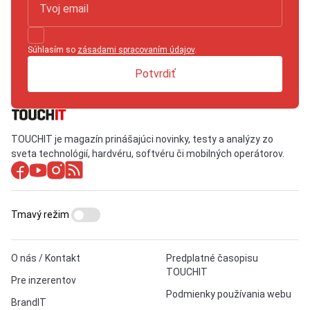
Súhlasím so
zásadami spracovaním údajov
.
Potvrdiť
TOUCHIT je magazín prinášajúci novinky, testy a analýzy zo
sveta technológií, hardvéru, softvéru či mobilných operátorov.
Tmavý režim
O nás / Kontakt
Predplatné časopisu
TOUCHIT
Pre inzerentov
Podmienky používania webu
BrandIT